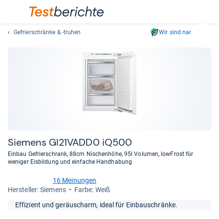
Gefrierschränke & -truhen
Wir sind nachhaltig
Suc
Geben
Sie
mindest
drei
Zeichen
ein.
Vorschl
erschei
automat
Sie­mens GI21VADD0 iQ500
und
Einbau Gefrierschrank, 88cm Nischenhöhe, 95l Volumen, lowFrost für
lassen
weniger Eisbildung und einfache Handhabung
sich
16 Meinungen
mit
4,2
Her­stel­ler: Siemens
Farbe: Weiß
den
von
Pfeiltas
5
Effizient und geräuscharm, ideal für Einbauschränke.
Sternen
auswähl