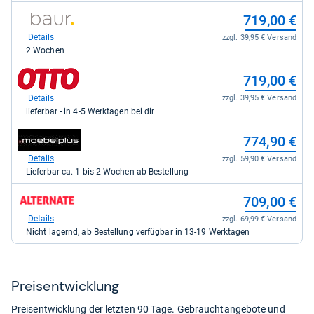
zum
zum
684,28 €
719,00 €
Shop:
Shop:
bei
bei
Details
Details
zzgl. 39,85 € Versand
zzgl. 39,95 € Versand
eBay
baur.de
Auf Lager
2 Wochen
für
für
684,28
719,00
zum
719,00 €
kaufen.
kaufen.
Shop:
bei
Details
zzgl. 39,95 € Versand
Otto.de
lieferbar - in 4-5 Werktagen bei dir
für
719,00
zum
774,90 €
kaufen.
Shop:
bei
Details
zzgl. 59,90 € Versand
moebelplus.de
Lieferbar ca. 1 bis 2 Wochen ab Bestellung
für
774,90
zum
709,00 €
kaufen.
Shop:
bei
Details
zzgl. 69,99 € Versand
Alternate
Nicht lagernd, ab Bestellung verfügbar in 13-19 Werktagen
für
709,00
kaufen.
Preis­ent­wick­lung
Preisentwicklung der letzten 90 Tage. Gebrauchtangebote und