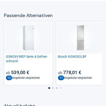
Pas­sende Alter­na­ti­ven
GSN29VWEP Serie 4 Gefrier­
Bosch KGN392LBF
schrank
539,00 €
778,01 €
12
11
Angebote vergleichen
Angebote vergleichen
Aktu­ell beliebt