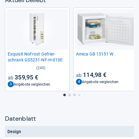
Exqui­sit NoFrost Gefrier­
Amica GB 15151 W
schrank GS5231-​NF-​H-​010E
(240)
114,98 €
359,95 €
4
Angebote vergleichen
3
Angebote vergleichen
Datenblatt
Design