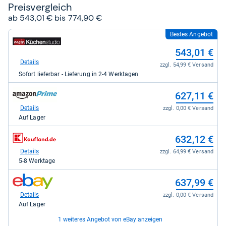
Preis­ver­gleich
ab 543,01 € bis 774,90 €
Bestes Angebot
zum
Shop:
543,01 €
bei
meinkuechenstudio.de
Details
zzgl. 54,99 € Versand
-
Sofort lieferbar - Lieferung in 2-4 Werktagen
Bauer-
Elektro-
zum
Service
627,11 €
Shop:
&
bei
Details
zzgl. 0,00 € Versand
Technik
Amazon.de
GmbH
Auf Lager
für
für
627,11
543,01
zum
632,12 €
kaufen.
kaufen.
Shop:
bei
Details
zzgl. 64,99 € Versand
Kaufland
5-8 Werktage
für
632,12
zum
637,99 €
kaufen.
Shop:
bei
Details
zzgl. 0,00 € Versand
eBay
Auf Lager
für
637,99
1 weiteres Angebot von eBay anzeigen
kaufen.