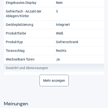
Eingebautes Display
Nein
Gefrierfach - Anzahl der
3
Ablagen/Körbe
Geräteplatzierung
Integriert
Produktfarbe
Weiß
Produkttyp
Gefrierschrank
Türanschlag
Rechts
Wechselbare Türen
Ja
Gewicht und Abmessungen
Breite
558 mm
Mehr anzeigen
Einbauraum Breite
56 cm
Einbauraum Höhe
88 cm
Meinungen
Einbauraum Tiefe
55 cm