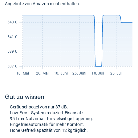
Angebote von Amazon nicht enthalten.
Gut zu wis­sen
Geräusch­pe­gel von nur 37 dB.
Low-​Frost-​Sys­tem redu­ziert Eis­an­satz.
95 Liter Nut­zin­halt für viel­sei­tige Lage­rung.
Ein­ge­frier­au­to­ma­tik für mehr Kom­fort.
Hohe Gefrier­ka­pa­zi­tät von 12 kg täg­lich.