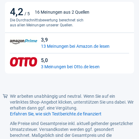
Gewicht
37,6 kg
4,2
4,2
16 Meinungen aus 2 Quellen
/ 5
Höhe
874 mm
von
Die Durchschnittsbewertung berechnet sich
5
aus allen Meinungen unserer Quellen.
Tiefe
545 mm
Sternen
Ergonomie
3,9
3,9
13 Meinungen bei Amazon.de lesen
Kabellänge
2,3 m
von
5
Temperaturalarm
Ja
5,0
Sternen
5,0
3 Meinungen bei Otto.de lesen
von
Türschließ-Erinnerungs-Alarm
Ja
5
Energie
Sternen
AC Eingangsfrequenz
50 Hz
Wir arbeiten unabhängig und neutral. Wenn Sie auf ein
verlinktes Shop-Angebot klicken, unterstützen Sie uns dabei. Wir
AC Eingangsspannung
220-240 V
erhalten dann ggf. eine Vergütung.
Erfahren Sie, wie sich Testberichte.de finanziert
Anschlusswert
90 W
Alle Preise sind Gesamtpreise inkl. aktuell geltender gesetzlicher
Energieeffizienzklasse
D
Umsatzsteuer. Versandkosten werden ggf. gesondert
berechnet. Maßgeblich sind der Gesamtpreis und die
Energieeffizienzskala
A bis G