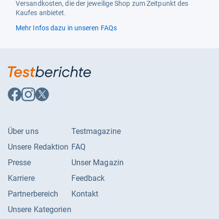
Versandkosten, die der jeweilige Shop zum Zeitpunkt des
Kaufes anbietet.
Jährlicher Energieverbrauch
140 kWh
Mehr Infos dazu in unseren FAQs
Stromstärke
10 A
Leistungen
Eiswürfelbehälter
Ja
Gefrierkapazität
12 kg/24h
Auf
Auf
Auf
Facebook
Instagram
X
Geräuschpegel
37 dB
folgen
folgen
folgen
Klimaklasse
ST-T
Über uns
Testmagazine
Lagerzeit bei Störung
22 h
Unsere Redaktion
FAQ
Low-Frost-System
Ja
Presse
Unser Magazin
Lärmemissionsklasse
C
Karriere
Feedback
Nutzinhalt Gefrierfach
95 l
Partnerbereich
Kontakt
Sternekennzeichnung
4*
Unsere Kategorien