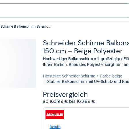
 Schirme Balkonschirm Salerno...
Schnei­der Schirme Bal­kon
150 cm – Beige Poly­es­ter
Hochwertiger Balkonschirm mit großzügiger Fläc
Ihrem Balkon. Robustes Polyester sorgt für Lan
Her­stel­ler: Schneider Schirme
Farbe: beige
Stabiler Balkonschirm mit UV-Schutz und K
Preis­ver­gleich
ab 163,99 € bis 163,99 €
zum
Shop:
bei
segmueller.de
Details