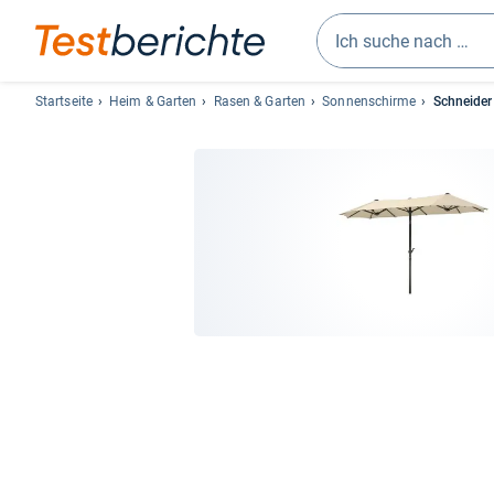
Geben
Sie
Startseite
Heim & Garten
Rasen & Garten
Sonnenschirme
Schneider
mindestens
drei
Zeichen
ein.
Vorschläge
erscheinen
automatisch
und
lassen
sich
mit
den
Pfeiltasten
auswählen.