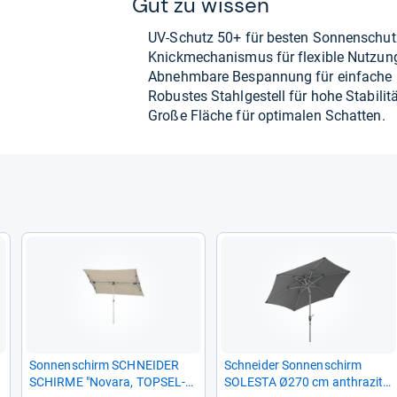
Gut zu wis­sen
UV-​Schutz 50+ für bes­ten Son­nen­schut
Knick­me­cha­nis­mus für fle­xi­ble Nut­zun
Abnehm­bare Bespan­nung für ein­fa­che R
Robus­tes Stahl­ge­stell für hohe Sta­bi­li­tä
Große Flä­che für opti­ma­len Schat­ten.
Son­nen­schirm SCHNEI­DER
Schnei­der Son­nen­schirm
SCHIRME "Novara, TOP­SEL­
SOLESTA Ø270 cm anthra­zit