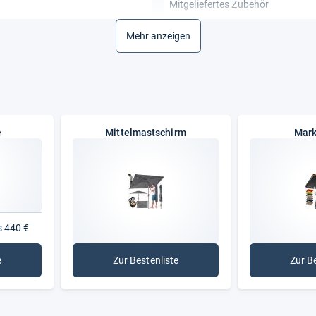
Mitgeliefertes Zubehör
Gewicht
Mehr anzeigen
Gewicht
Funktionalitäten
Schirmöffnung
smus
e
Mittelmastschirm
Mark
s 440 €
e
Zur Bestenliste
Zur B
lschirme
: Mittelmastschirm