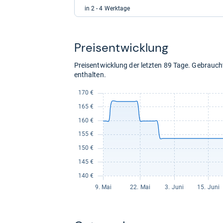
für
in 2 - 4 Werktage
163,99
kaufen.
Preis­ent­wick­lung
Preisentwicklung der letzten 89 Tage. Gebrau
enthalten.