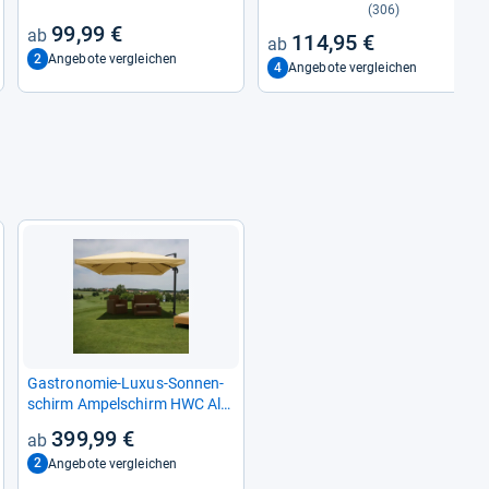
(306)
99,99 €
114,95 €
2
Angebote vergleichen
4
Angebote vergleichen
Gastro­no­mie-​Luxus-​Son­nen­
schirm Ampel­schirm HWC Alu
4,3 m Flap creme ohne Stän­
399,99 €
der
2
Angebote vergleichen