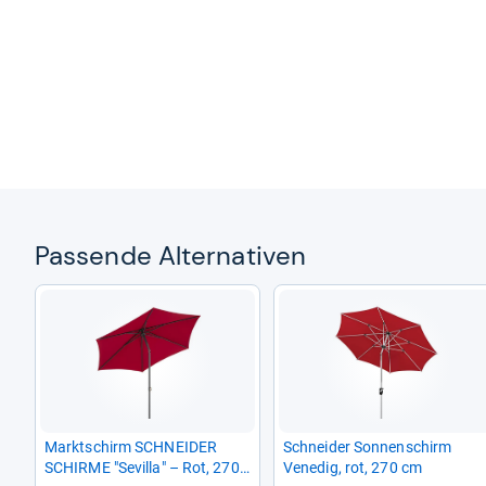
Pas­sende Alter­na­ti­ven
Markt­schirm SCHNEI­DER
Schnei­der Son­nen­schirm
SCHIRME "Sevilla" – Rot, 270
Vene­dig, rot, 270 cm