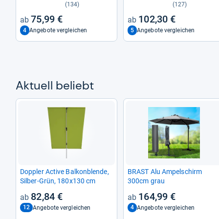
cm
(134)
(127)
75,99 €
102,30 €
4
5
Angebote vergleichen
Angebote vergleichen
Aktu­ell beliebt
Dopp­ler Active Bal­kon­blende,
BRAST Alu Ampel­schirm
Sil­ber-​Grün, 180x130 cm
300cm grau
82,84 €
164,99 €
12
4
Angebote vergleichen
Angebote vergleichen