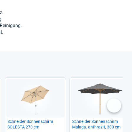
z.
g.
ei­ni­gung.
t.
nächste
Schnei­der Son­nen­schirm
Schnei­der Son­nen­schirm
SOLESTA 270 cm
Malaga, anthra­zit, 300 cm