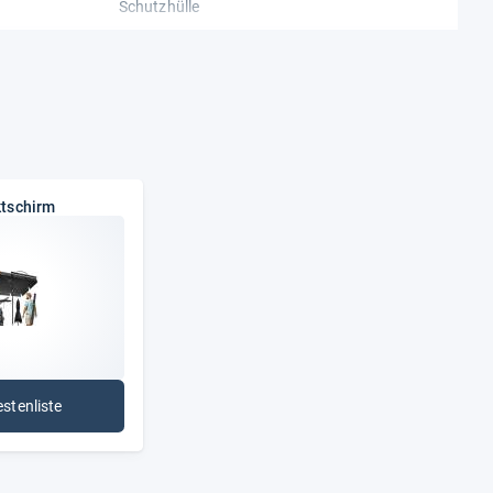
Schutzhülle
8.2 kg
Kurbel
tschirm
estenliste
: Marktschirm