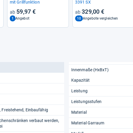
mit Grill­funk­tion
3391 SX
59,97 €
329,00 €
1
10
Angebot
Angebote vergleichen
Innenmaße (HxBxT)
Kapazität
Leistung
Leistungsstufen
 Freistehend, Einbaufähig
Material
chenschränken verbaut werden,
Material Garraum
ei