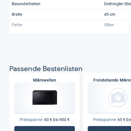
Besonderheiten
Drehregler-St
Breite
45 cm
Farbe
Silber
Finish
Lackiert
Garraum (Material)
lackierter Stah
Gehäusefront
Silber Lackiert
Pas­sende Bes­ten­lis­ten
Gewicht
10,5 kg
Herstellergarantie
2 Jahre
Mikrowellen
Freistehende Mikro
Höhe
30,6 cm
Preisspanne:
60 € bis 900 €
Preisspanne:
65 € bi