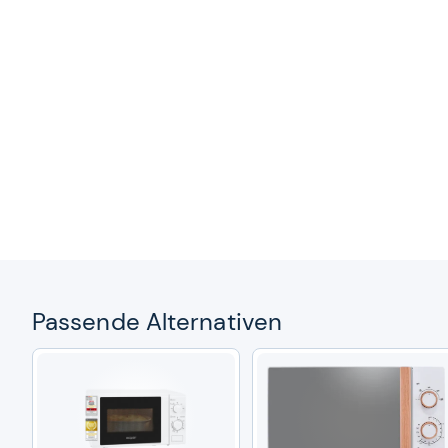
Pas­sende Alter­na­ti­ven