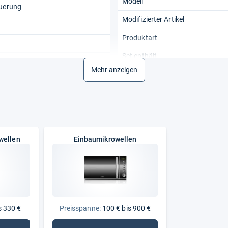
Modell
euerung
Modifizierter Artikel
Produktart
Set enthält
Mehr anzeigen
Stromquelle
l
Tiefe
Türöffnung
Volumen Garraum
wellen
Einbaumikrowellen
Zubehör
s 330 €
Preisspanne:
100 € bis 900 €