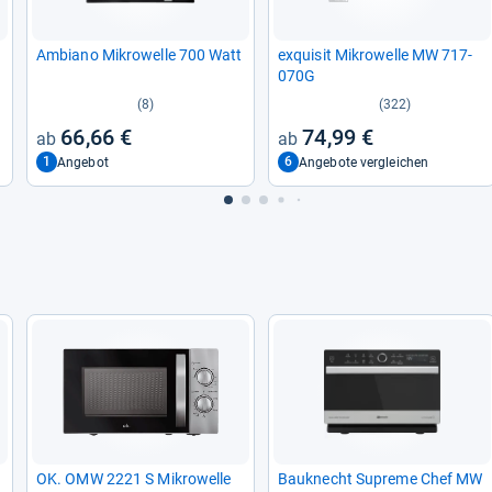
Ambiano Mikro­welle 700 Watt
exqui­sit Mikro­welle MW 717-​
070G
(8)
(322)
66,66 €
74,99 €
1
6
Angebot
Angebote vergleichen
OK. OMW 2221 S Mikro­welle
Bau­knecht Supreme Chef MW