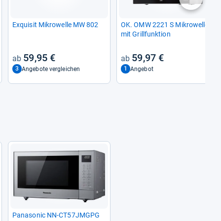
nächste
Exqui­sit Mikro­welle MW 802
OK. OMW 2221 S Mikro­welle
mit Grill­funk­tion
59,95 €
59,97 €
3
1
Angebote vergleichen
Angebot
Pana­so­nic NN-​CT57JMGPG