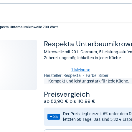
pekta Unterbaumikrowelle 700 Watt
Respekta Unter­bau­mi­kro­
Mikrowelle mit 20 L Garraum, 5 Leistungsstufen u
Zubereitungsmöglichkeiten in jeder Küche.
1 Meinung
2,0
Her­stel­ler: Respekta
Farbe: Silber
von
Kompakt und leistungsstark für jede Küche.
5
Sternen
Preis­ver­gleich
ab 82,90 € bis 110,99 €
Der Preis liegt derzeit 6% unter dem 
–6%
letzten 60 Tage. Das sind 5,32 € Ersp