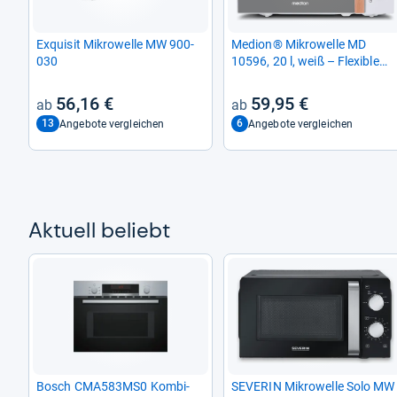
Exqui­sit Mikro­welle MW 900-​
Medion® Mikro­welle MD
030
10596, 20 l, weiß – Fle­xi­ble
Koch­lö­sung
56,16 €
59,95 €
13
6
Angebote vergleichen
Angebote vergleichen
Aktu­ell beliebt
Bosch CMA583MS0 Kombi-​
SEVE­RIN Mikro­welle Solo MW