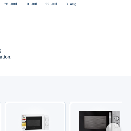
g.
a­tion.