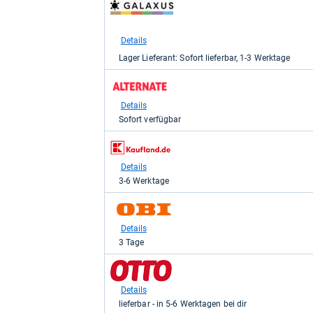
zum
Shop:
bei
galaxus
Details
für
Lager Lieferant: Sofort lieferbar, 1-3 Werktage
82,90
kaufen.
zum
Shop:
bei
Details
Alternate
Sofort verfügbar
für
82,90
zum
kaufen.
Shop:
bei
Details
Kaufland
3-6 Werktage
für
89,00
zum
kaufen.
Shop:
bei
Details
OBI
3 Tage
für
89,99
zum
kaufen.
Shop:
bei
Details
Otto.de
lieferbar - in 5-6 Werktagen bei dir
für