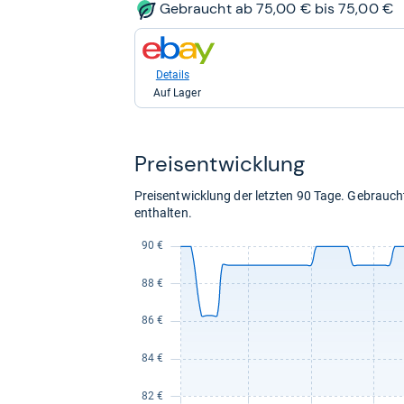
109,00
Gebraucht ab 75,00 € bis 75,00 €
kaufen.
zum
Shop:
bei
Details
eBay
Auf Lager
für
75,00
kaufen.
Preis­ent­wick­lung
Preisentwicklung der letzten 90 Tage. Gebrau
enthalten.