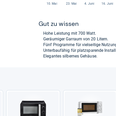
Gut zu wis­sen
Hohe Leis­tung mit 700 Watt.
Geräu­mi­ger Gar­raum von 20 Litern.
Fünf Pro­gramme für viel­sei­tige Nut­zun
Unter­bau­fä­hig für platz­spa­rende Instal­l
Ele­gan­tes sil­ber­nes Gehäuse.