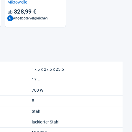
Mikro­welle
328,99 €
6
Angebote vergleichen
17,5 x 27,5 x 25,5
17 L
700 W
5
Stahl
lackierter Stahl