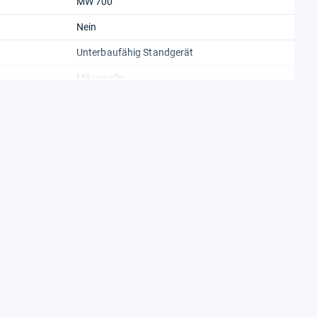
MW 700
Nein
Unterbaufähig Standgerät
Mikrowelle
Netzstrom
26,2 cm
Griff
20 L
Drehteller, Befestigungsmaterial