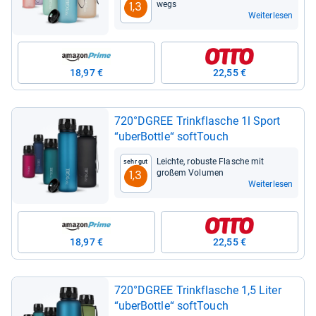
wegs
1,3
Weiterlesen
18,97 €
22,55 €
720°DGREE Trink­fla­sche 1l Sport
“uber­Bottle“ soft­Touch
Leichte, robuste Fla­sche mit
Sehr gut
großem Volu­men
1,3
Weiterlesen
18,97 €
22,55 €
720°DGREE Trink­fla­sche 1,5 Liter
“uber­Bottle“ soft­Touch