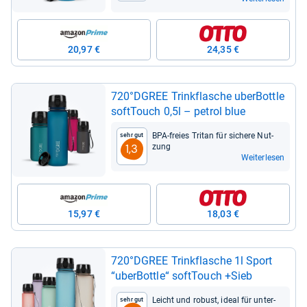
20,97 €
24,35 €
720°DGREE Trink­fla­sche uber­Bottle
soft­Touch 0,5l – petrol blue
BPA-​freies Tri­tan für sichere Nut­
Sehr gut
zung
1,3
Weiterlesen
15,97 €
18,03 €
720°DGREE Trink­fla­sche 1l Sport
“uber­Bottle“ soft­Touch +Sieb
Leicht und robust, ideal für unter­
Sehr gut