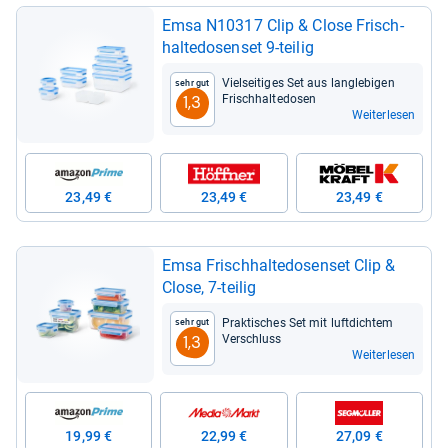
Emsa N10317 Clip & Close Frisch­
hal­te­do­sen­set 9-​tei­lig
Viel­sei­ti­ges Set aus lang­le­bi­gen
Sehr gut
Frisch­hal­te­do­sen
1,3
Weiterlesen
23,49 €
23,49 €
23,49 €
Emsa Frisch­hal­te­do­sen­set Clip &
Close, 7-​tei­lig
Prak­ti­sches Set mit luft­dich­tem
Sehr gut
Ver­schluss
1,3
Weiterlesen
19,99 €
22,99 €
27,09 €