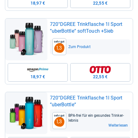
18,97 €
22,55 €
720°DGREE Trink­fla­sche 1l Sport
“uber­Bottle“ soft­Touch +Sieb
Sehr gut
Zum Produkt
1,3
18,97 €
22,55 €
720°DGREE Trink­fla­sche 1l Sport
“uber­Bottle“
BPA-​frei für ein gesun­des Trin­ker­
Sehr gut
leb­nis
1,3
Weiterlesen