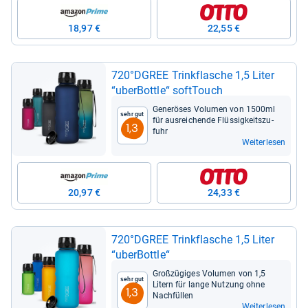
18,97 €
22,55 €
720°DGREE Trink­fla­sche 1,5 Liter
“uber­Bottle“ soft­Touch
Generöses Volu­men von 1500ml
Sehr gut
für aus­rei­chende Flüs­sig­keits­zu­
1,3
fuhr
Weiterlesen
20,97 €
24,33 €
720°DGREE Trink­fla­sche 1,5 Liter
“uber­Bottle“
Groß­zü­gi­ges Volu­men von 1,5
Sehr gut
Litern für lange Nut­zung ohne
1,3
Nach­fül­len
Weiterlesen