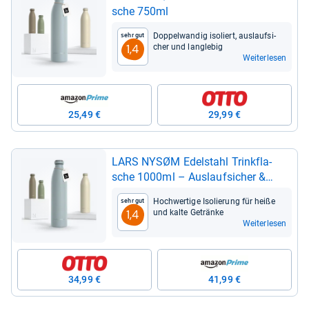
sche 750ml
Dop­pel­wan­dig iso­liert, aus­lauf­si­
Sehr gut
cher und lang­le­big
1,4
Weiterlesen
25,49 €
29,99 €
LARS NYSØM Edel­stahl Trink­fla­
sche 1000ml – Aus­lauf­si­cher &
Ther­moi­so­liert
Hoch­wer­tige Iso­lie­rung für heiße
Sehr gut
und kalte Getränke
1,4
Weiterlesen
34,99 €
41,99 €