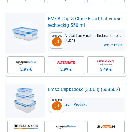
EMSA Clip & Close Frisch­hal­te­dose
recht­e­ckig 550 ml
Viel­sei­tige Frisch­hal­te­dose für jede
Sehr gut
Küche
1,4
Weiterlesen
2,99 €
2,99 €
3,49 €
Emsa Clip&Close (3.60 l) (508567)
Sehr gut
Zum Produkt
1,3