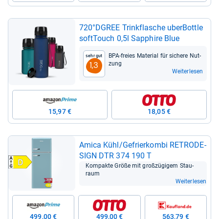
720°DGREE Trink­fla­sche uber­Bottle
soft­Touch 0,5l Sap­phire Blue
BPA-​freies Mate­rial für sichere Nut­
Sehr gut
zung
1,3
Weiterlesen
15,97 €
18,05 €
Amica Kühl/Gefrier­kombi RETRO­DE­
SIGN DTR 374 190 T
Kom­pakte Größe mit groß­zü­gi­gem Stau­
raum
Weiterlesen
499,00 €
499,00 €
563,79 €