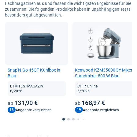
Fachmagazinen aus und fassen die wichtigsten Ergebnisse für Sie
zusammen. Die folgenden Produkte haben in unabhängigen Tests
besonders gut abgeschnitten.
Snap'N Go 45QT Kühl­box in
Ken­wood KZM35000GY Mixer
Blau
Stand­mi­xer 800 W Blau
ETM TESTMAGAZIN
CHIP Online
6/2026
5/2026
131,90 €
168,97 €
18
19
Angebote vergleichen
Angebote vergleichen