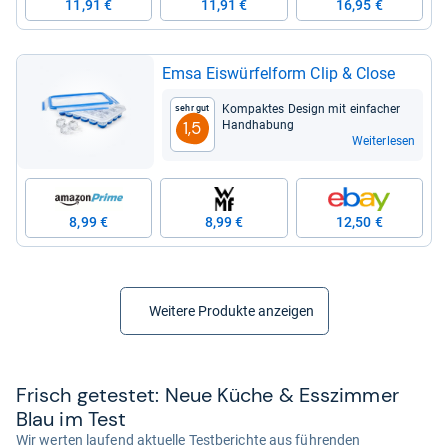
11,91 €
11,91 €
16,95 €
Emsa Eis­wür­fel­form Clip & Close
Kom­pak­tes Design mit ein­fa­cher
Sehr gut
Hand­ha­bung
1,5
Weiterlesen
8,99 €
8,99 €
12,50 €
Weitere Produkte anzeigen
Frisch getes­tet: Neue Küche & Ess­zim­mer
Blau im Test
Wir werten laufend aktuelle Testberichte aus führenden