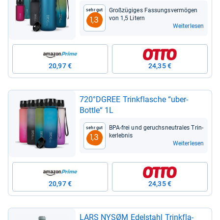
Groß­zü­gi­ges Fas­sungs­ver­mö­gen
Sehr gut
von 1,5 Litern
1,3
Weiterlesen
20,97 €
24,35 €
720°DGREE Trink­fla­sche “uber­
Bottle“ 1L
BPA-​frei und geruchs­neu­tra­les Trin­
Sehr gut
ker­leb­nis
1,3
Weiterlesen
20,97 €
24,35 €
LARS NYSØM Edel­stahl Trink­fla­