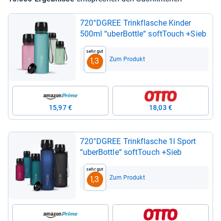
720°DGREE Trink­fla­sche Kin­der
500ml “uber­Bottle“ soft­Touch +Sieb
Sehr gut
Zum Produkt
1,3
15,97 €
18,03 €
720°DGREE Trink­fla­sche 1l Sport
“uber­Bottle“ soft­Touch +Sieb
Sehr gut
Zum Produkt
1,3