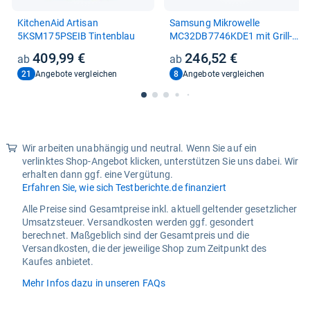
Kit­che­nAid Arti­san
Sam­sung Mikro­welle
5KSM175PSEIB Tin­ten­blau
MC32DB7746KDE1 mit Grill-​
und Heiß­luft­funk­tion
409,99 €
246,52 €
21
8
Angebote vergleichen
Angebote vergleichen
Wir arbeiten unabhängig und neutral. Wenn Sie auf ein
verlinktes Shop-Angebot klicken, unterstützen Sie uns dabei. Wir
erhalten dann ggf. eine Vergütung.
Erfahren Sie, wie sich Testberichte.de finanziert
Alle Preise sind Gesamtpreise inkl. aktuell geltender gesetzlicher
Umsatzsteuer. Versandkosten werden ggf. gesondert
berechnet. Maßgeblich sind der Gesamtpreis und die
Versandkosten, die der jeweilige Shop zum Zeitpunkt des
Kaufes anbietet.
Mehr Infos dazu in unseren FAQs