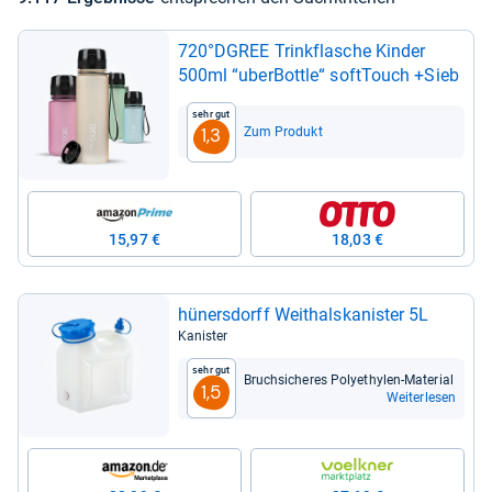
720°DGREE Trink­fla­sche Kin­der
500ml “uber­Bottle“ soft­Touch +Sieb
Sehr gut
Zum Produkt
1,3
15,97 €
18,03 €
hüners­dorff Weit­hals­ka­nis­ter 5L
Kanister
Sehr gut
Bruch­si­che­res Poly­ethy­len-​Mate­rial
1,5
Weiterlesen