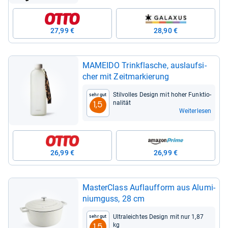
27,99 €
28,90 €
MAMEIDO Trink­fla­sche, aus­lauf­si­
cher mit Zeit­mar­kie­rung
Stil­vol­les Design mit hoher Funk­tio­
Sehr gut
na­li­tät
1,5
Weiterlesen
26,99 €
26,99 €
Mas­ter­Class Auf­lauf­form aus Alu­mi­
ni­um­guss, 28 cm
Ultra­leich­tes Design mit nur 1,87
Sehr gut
kg
1,5