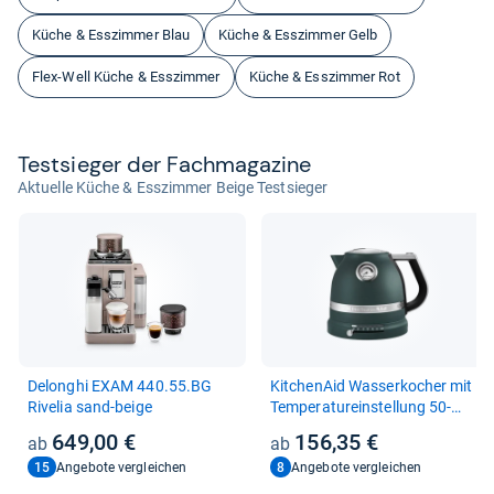
Küche & Esszimmer Blau
Küche & Esszimmer Gelb
Flex-Well Küche & Esszimmer
Küche & Esszimmer Rot
Test­sie­ger der Fach­ma­ga­zine
Aktuelle Küche & Esszimmer Beige Testsieger
Delonghi EXAM 440.55.BG
Kit­che­nAid Was­ser­ko­cher mit
Rive­lia sand-​beige
Tem­pe­ra­tur­ein­stel­lung 50-​
100°C
649,00 €
156,35 €
15
8
Angebote vergleichen
Angebote vergleichen