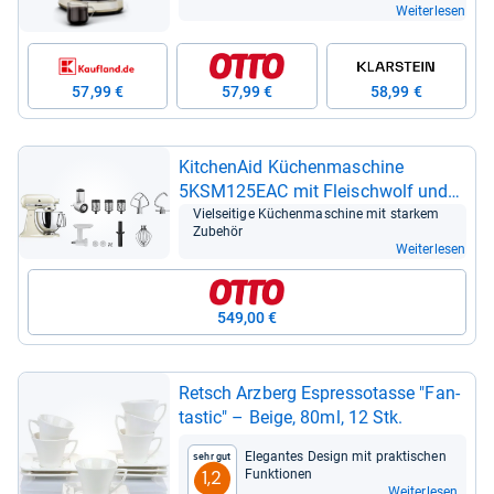
Weiterlesen
57,99 €
57,99 €
58,99 €
Kit­che­nAid Küchen­ma­schine
5KSM125EAC mit Fleischwolf und
Gemü­se­schnei­der
Viel­sei­tige Küchen­ma­schine mit star­kem
Zube­hör
Weiterlesen
549,00 €
Retsch Arz­berg Espres­so­tasse "Fan­
ta­stic" – Beige, 80ml, 12 Stk.
Ele­gan­tes Design mit prak­ti­schen
Sehr gut
Funk­tio­nen
1,2
Weiterlesen