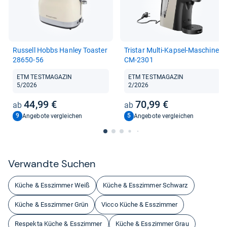
Rus­sell Hobbs Han­ley Toas­ter
Tri­star Multi-​Kap­sel-​Maschine
28650-​56
CM-​2301
ETM TESTMAGAZIN
ETM TESTMAGAZIN
5/2026
2/2026
44,99 €
70,99 €
9
5
Angebote vergleichen
Angebote vergleichen
Ver­wandte Suchen
Küche & Esszimmer Weiß
Küche & Esszimmer Schwarz
Küche & Esszimmer Grün
Vicco Küche & Esszimmer
Respekta Küche & Esszimmer
Küche & Esszimmer Grau