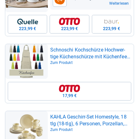
Weiterlesen
223,99 €
223,99 €
223,99 €
Schno­schi Koch­schürze Hoch­wer­
tige Küchen­schürze mit Küchen­fee
bestickt, Sti­cke­rei mit Küchen­fee
Zum Produkt
17,99 €
KAHLA Geschirr-​Set Homestyle, 18
tlg (18-​tlg), 6 Per­so­nen, Por­zel­lan,
Hand­gla­siert, Made in Ger­many
Zum Produkt