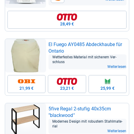
28,49 €
El Fuego AY0485 Abdeck­haube für
Onta­rio
Wet­ter­fes­tes Mate­rial mit siche­rem Ver­
schluss
Weiterlesen
21,99 €
23,21 €
25,99 €
5five Regal 2-​stu­fig 40x35cm
"black­wood"
Moder­nes Design mit robus­tem Stahl­ma­te­
rial
Weiterlesen