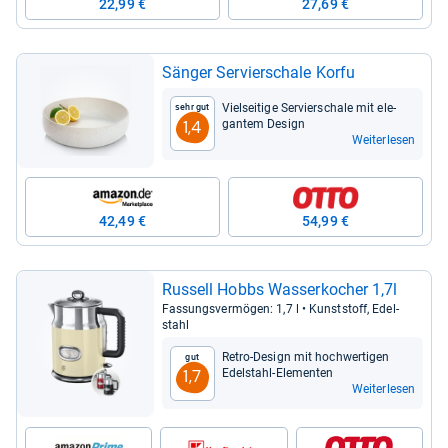
22,99 €
27,69 €
Sän­ger Ser­vier­schale Korfu
Viel­sei­tige Ser­vier­schale mit ele­
Sehr gut
gan­tem Design
1,4
Weiterlesen
42,49 €
54,99 €
Rus­sell Hobbs Was­ser­ko­cher 1,7l
Fas­sungs­ver­mö­gen: 1,7 l • Kunst­stoff, Edel­
stahl
Retro-​Design mit hoch­wer­ti­gen
Gut
Edel­stahl-​Ele­men­ten
1,7
Weiterlesen