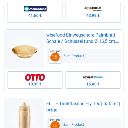
41,60 €
43,92 €
wise­food Ein­weg­schale Palm­blatt
Schale / Schüs­sel rund Ø 16,5 cm,
Palm­blatt, (25-​tlg)
Sehr gut
Zum Produkt
1,5
10,99 €
16,48 €
ELITE Trink­fla­sche Fly Tex | 550 ml |
beige
Sehr gut
Zum Produkt
1,5