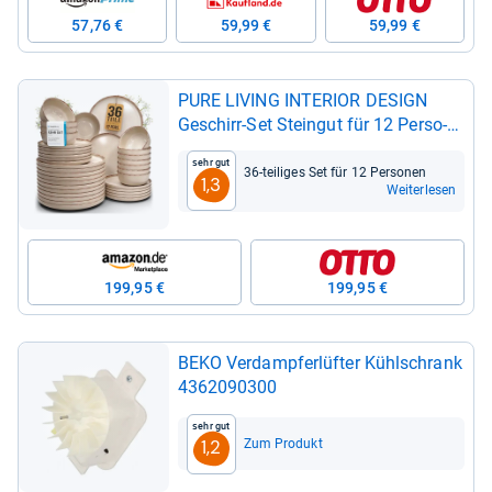
57,76 €
59,99 €
59,99 €
PURE LIVING INTE­RIOR DESIGN
Geschirr-​Set Stein­gut für 12 Per­so­
nen – 36-​tlg. im rustic Land­haus­stil
Sehr gut
36-​tei­li­ges Set für 12 Per­so­nen
1,3
Weiterlesen
199,95 €
199,95 €
BEKO Ver­damp­fer­lüf­ter Kühl­schrank
4362090300
Sehr gut
Zum Produkt
1,2