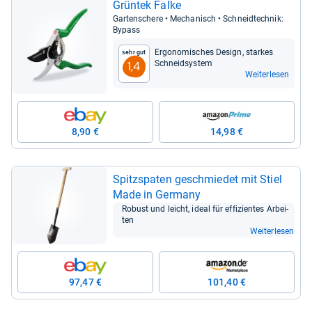
Grün­tek Falke
Gar­ten­schere • Mecha­nisch • Schneid­tech­nik:
Bypass
Ergo­no­mi­sches Design, star­kes
Sehr gut
Schneid­sys­tem
1,4
Weiterlesen
8,90 €
14,98 €
Spitz­spa­ten geschmie­det mit Stiel
Made in Ger­many
Robust und leicht, ideal für effi­zi­en­tes Arbei­
ten
Weiterlesen
97,47 €
101,40 €