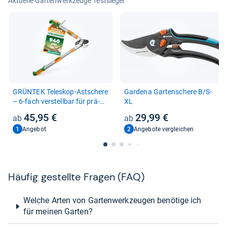
Aktuelle Gartenwerkzeuge Testsieger
GRÜN­TEK Tele­skop-​Ast­schere
Gar­dena Gar­ten­schere B/S-​
– 6-​fach ver­stell­bar für prä­
XL
zise Schnitte
45,95 €
29,99 €
1
2
Angebot
Angebote vergleichen
Häu­fig gestellte Fra­gen (FAQ)
Welche Arten von Gartenwerkzeugen benötige ich
für meinen Garten?