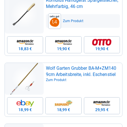
Romu­lus Hand­ge­rät Spar­gel­ste­cher,
Mehr­far­big, 46 cm
Sehr gut
Zum Produkt
1,4
18,83 €
19,90 €
19,90 €
Wolf Gar­ten Grub­ber BA-​M+ZM140
9cm Arbeits­breite, inkl. Eschenstiel
Zum Produkt
18,99 €
18,99 €
29,95 €