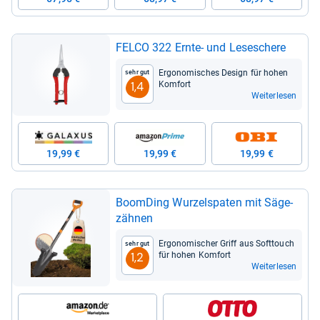
FELCO 322 Ernte-​ und Lese­schere
Ergo­no­mi­sches Design für hohen
Sehr gut
Kom­fort
1,4
Weiterlesen
19,99 €
19,99 €
19,99 €
Boom­Ding Wur­zel­spa­ten mit Säge­
zäh­nen
Ergo­no­mi­scher Griff aus Soft­touch
Sehr gut
für hohen Kom­fort
1,2
Weiterlesen