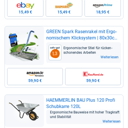
15,49 €
15,49 €
18,95 €
GREEN Spark Rasen­ra­kel mit Ergo­
no­mi­schem Klick­sys­tem | 80x30cm
für per­fekte Rasen­flä­chen
Ergo­no­mi­scher Stiel für rücken­
Sehr gut
scho­nen­des Arbei­ten
1,3
Weiterlesen
59,90 €
59,90 €
HAEM­MER­LIN BAU Plus 120 Profi
Schub­karre 120L
Ergo­no­mi­sche Bau­weise mit hoher Trag­kraft
und Sta­bi­li­tät
Weiterlesen