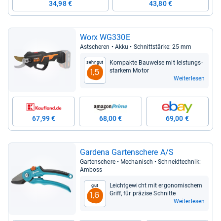
34,98 €
43,80 €
Worx WG330E
Ast­sche­ren • Akku • Schnitt­stärke: 25 mm
Kom­pakte Bau­weise mit leis­tungs­
Sehr gut
star­kem Motor
1,5
Weiterlesen
67,99 €
68,00 €
69,00 €
Gar­dena Gar­ten­schere A/S
Gar­ten­schere • Mecha­nisch • Schneid­tech­nik:
Amboss
Leicht­ge­wicht mit ergo­no­mi­schem
Gut
Griff, für prä­zise Schnitte
1,6
Weiterlesen