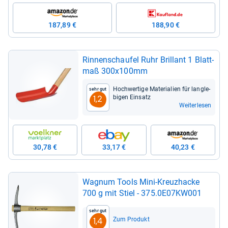
187,89 €
188,90 €
Rin­nen­schau­fel Ruhr Bril­lant 1 Blatt­
maß 300x100mm
Hoch­wer­tige Mate­ria­lien für lang­le­
Sehr gut
bi­gen Ein­satz
1,2
Weiterlesen
30,78 €
33,17 €
40,23 €
Wag­num Tools Mini-​Kreuz­ha­cke
700 g mit Stiel -​ 375.0E07KW001
Sehr gut
Zum Produkt
1,4