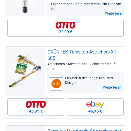
Ergo­no­misch und rutsch­fes­ter Griff für Kom­
fort
Weiterlesen
22,99 €
GRÜN­TEK Tele­skop-​Ast­schere XT
685
Ast­sche­ren • Mecha­nisch • Schnitt­stärke: 50
mm
Fle­xi­bel in der Länge, robus­tes
Befriedigend
2,8
Design
Weiterlesen
45,99 €
46,95 €