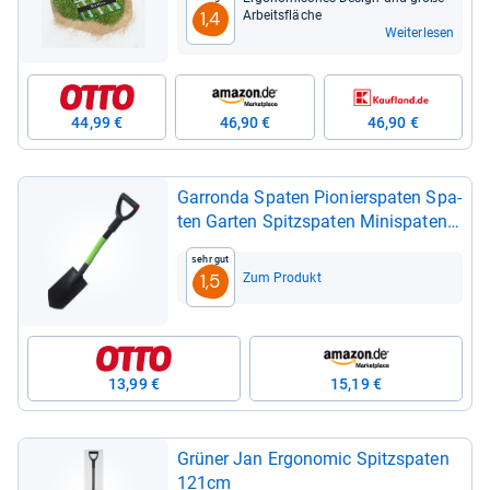
Arbeits­flä­che
1,4
Weiterlesen
44,99 €
46,90 €
46,90 €
Gar­ronda Spa­ten Pio­nier­spa­ten Spa­
ten Gar­ten Spitz­spa­ten Minispa­ten
GD-​0001
Sehr gut
Zum Produkt
1,5
13,99 €
15,19 €
Grü­ner Jan Ergo­no­mic Spitz­spa­ten
121cm