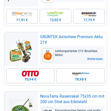
11,91 €
12,02 €
17,74 €
GRÜN­TEK Ast­schere Pre­mium Akku
21V
Leis­tungs­star­ker 21V Brus­hless
Gut
Motor
1,6
Weiterlesen
70,94 €
78,98 €
Nova­Terra Rasen­ra­kel 75x35 cm mit
200 cm Stiel aus Edel­stahl
Ergo­no­mi­sches Design und große
Sehr gut