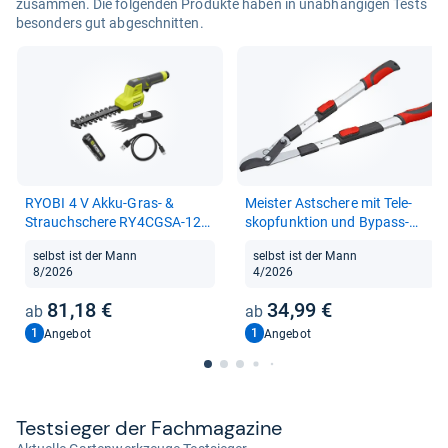
zusammen. Die folgenden Produkte haben in unabhängigen Tests
besonders gut abgeschnitten.
RYOBI 4 V Akku-​Gras-​ &
Meis­ter Ast­schere mit Tele­
Strauch­schere RY4CGSA-​120,
skop­funk­tion und Bypass-​
inkl. 2,0 Ah Akku und Lade­ka­
Klinge
selbst ist der Mann
selbst ist der Mann
bel USB-​C
8/2026
4/2026
81,18 €
34,99 €
1
1
Angebot
Angebot
Test­sie­ger der Fach­ma­ga­zine