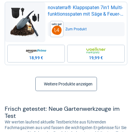
nova­terra® Klapp­spa­ten 7in1 Mul­ti­
funk­ti­onss­pa­ten mit Säge & Feu­er­
stein
Sehr gut
Zum Produkt
1,4
18,99 €
19,99 €
Weitere Produkte anzeigen
Frisch getes­tet: Neue Gar­ten­werk­zeuge im
Test
Wir werten laufend aktuelle Testberichte aus führenden
Fachmagazinen aus und fassen die wichtigsten Ergebnisse für Sie