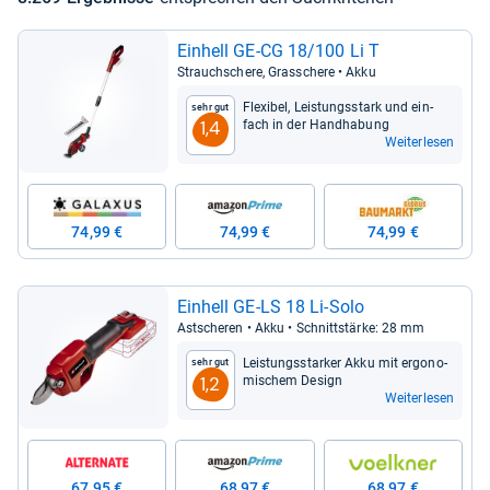
Ein­hell GE-​CG 18/100 Li T
Strauch­schere, Gras­schere • Akku
Fle­xi­bel, Leis­tungs­stark und ein­
Sehr gut
fach in der Hand­ha­bung
1,4
Weiterlesen
74,99 €
74,99 €
74,99 €
Ein­hell GE-​LS 18 Li-​Solo
Ast­sche­ren • Akku • Schnitt­stärke: 28 mm
Leis­tungs­star­ker Akku mit ergo­no­
Sehr gut
mi­schem Design
1,2
Weiterlesen
67,95 €
68,97 €
68,97 €