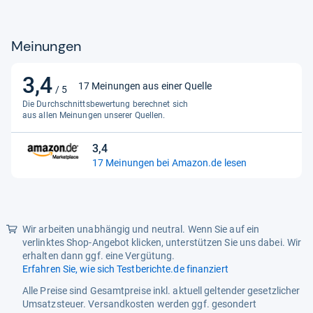
Aktualität
Nur aktuelle Produkte
EPREL ID
1775818
Meinungen
Produkttyp
Standgerät
3,4
3,4
Leistungsmerkmale
17 Meinungen aus einer Quelle
/ 5
von
Die Durchschnittsbewertung berechnet sich
Gefrierklasse
4 Sterne
5
aus allen Meinungen unserer Quellen.
Sternen
Gefrierteilabtauverfahren
automatisch
3,4
3,4
Gefriervermögen 24h
3.2 kg
17 Meinungen bei Amazon.de lesen
von
Kühlteilabtauverfahren
automatisch
5
Sternen
Zeit
Wir arbeiten unabhängig und neutral. Wenn Sie auf ein
Lagerzeit Störung
10.0 h
verlinktes Shop-Angebot klicken, unterstützen Sie uns dabei. Wir
erhalten dann ggf. eine Vergütung.
Gewicht
Erfahren Sie, wie sich Testberichte.de finanziert
Gesamtgewicht
62.8 kg
Alle Preise sind Gesamtpreise inkl. aktuell geltender gesetzlicher
Umsatzsteuer. Versandkosten werden ggf. gesondert
Funktionalitäten