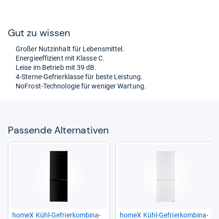
Gut zu wis­sen
Großer Nut­zin­halt für Lebens­mit­tel.
Ener­gie­ef­fi­zi­ent mit Klasse C.
Leise im Betrieb mit 39 dB.
4-​Sterne-​Gefrier­klasse für beste Leis­tung.
NoFrost-​Tech­no­lo­gie für weni­ger War­tung.
Pas­sende Alter­na­ti­ven
homeX Kühl-​Gefrier­kom­bi­na­
homeX Kühl-​Gefrier­kom­bi­na­