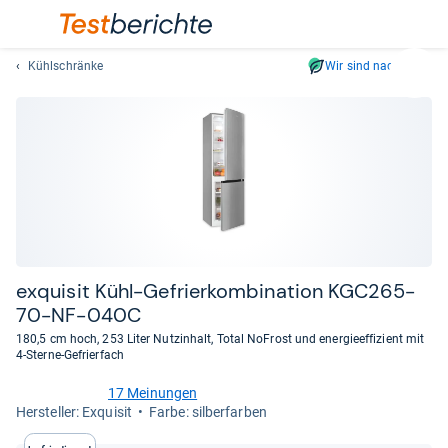
Kühlschränke
Wir sind nachhaltig
Suc
Geben
Sie
mindest
drei
Zeichen
ein.
Vorschl
erschei
automat
exqui­sit Kühl-​Gefrier­kom­bi­na­tion KGC265-​
und
70-​NF-​040C
lassen
180,5 cm hoch, 253 Liter Nutzinhalt, Total NoFrost und energieeffizient mit
sich
4-Sterne-Gefrierfach
mit
den
17 Meinungen
3,4
Her­stel­ler: Exquisit
Farbe: silberfarben
Pfeiltas
von
auswähl
5