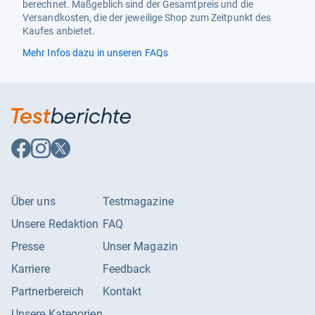
berechnet. Maßgeblich sind der Gesamtpreis und die
Versandkosten, die der jeweilige Shop zum Zeitpunkt des
Funktionen
Abtauautomatik, NoFrost,
Kaufes anbietet.
Schnellgefrieren
Mehr Infos dazu in unseren FAQs
Energiemerkmale
Betriebsspannung
220 - 240 V
Energieeffizienzklasse
C
Energiekosten / 5 Jahre
260.85 EUR
Auf
Auf
Auf
Facebook
Instagram
X
Energiekosten / Jahr
52.17 EUR
folgen
folgen
folgen
Energieverbrauch / Jahr
141 kWh
Über uns
Testmagazine
Klimaklasse
N, SN, ST, T
Unsere Redaktion
FAQ
Spektrum
A bis G
Presse
Unser Magazin
Karriere
Feedback
Partnerbereich
Kontakt
Unsere Kategorien