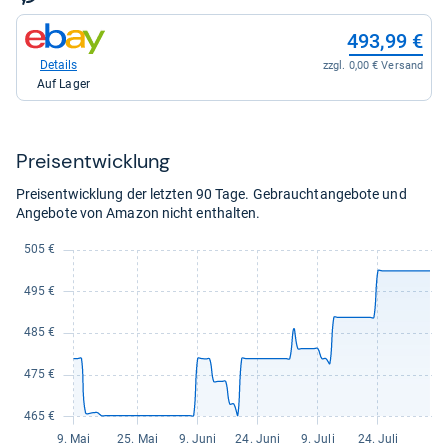
kaufen.
zum
493,99 €
Shop:
bei
Details
zzgl. 0,00 € Versand
eBay
Auf Lager
für
493,99
kaufen.
Preis­ent­wick­lung
Preisentwicklung der letzten 90 Tage. Gebrauchtangebote und
Angebote von Amazon nicht enthalten.