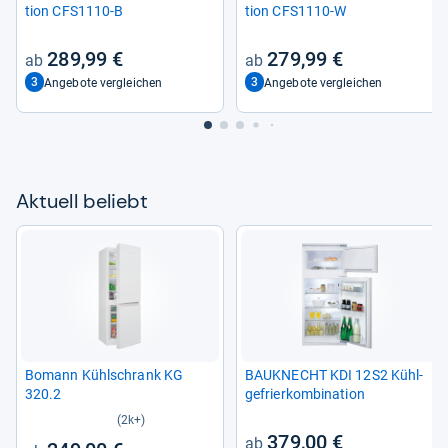
tion CFS1110-​B
tion CFS1110-​W
289,99 €
279,99 €
3
3
Angebote vergleichen
Angebote vergleichen
Aktu­ell beliebt
Bomann Kühl­schrank KG
BAU­KNECHT KDI 12S2 Kühl­
320.2
ge­frier­kom­bi­na­tion
(2k+)
379,00 €