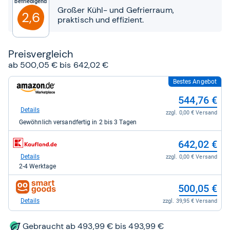
Befriedigend
Sternen
Großer Kühl- und Gefrierraum,
2,6
praktisch und effizient.
Preis­ver­gleich
ab 500,05 € bis 642,02 €
Bestes Angebot
zum
Shop:
544,76 €
bei
Amazon.de
Details
zzgl. 0,00 € Versand
für
Gewöhnlich versandfertig in 2 bis 3 Tagen
544,76
kaufen.
zum
642,02 €
Shop:
bei
Details
zzgl. 0,00 € Versand
Kaufland
2-4 Werktage
für
642,02
zum
500,05 €
kaufen.
Shop:
bei
Details
zzgl. 39,95 € Versand
smartgoods.de
für
500,05
Gebraucht ab 493,99 € bis 493,99 €