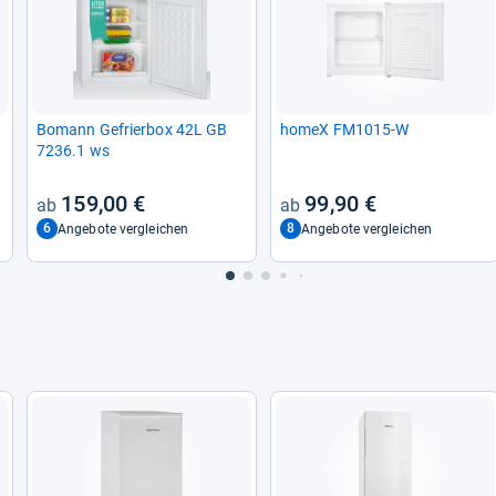
Bomann Gefrier­box 42L GB
homeX FM1015-​W
7236.1 ws
159,00 €
99,90 €
6
8
Angebote vergleichen
Angebote vergleichen