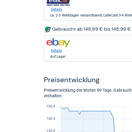
152,95
Shop:
kaufen.
bei
Details
e-
ca. 2-3 Werktagen versandbereit, Lieferzeit 3-4 Wer
tec
für
178,95
Gebraucht ab 148,99 € bis 148,99 €
kaufen.
zum
Shop:
bei
Details
eBay
Auf Lager
für
148,99
kaufen.
Preis­ent­wick­lung
Preisentwicklung der letzten 89 Tage. Gebrau
enthalten.