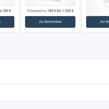
Schnellfrost-Funktion
s 780 €
Preisspanne:
180 € bis 1.550 €
Sternekennzeichnung
e
Zur Bestenliste
Zur B
ertruhen
: Gefrierschränke