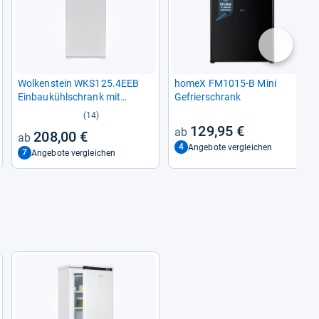
nächste
Wol­ken­stein WKS125.4EEB
homeX FM1015-​B Mini
Ein­bau­kühl­schrank mit
Gefrier­schrank
Gefrier­fach
(14)
129,95 €
208,00 €
4
Angebote vergleichen
7
Angebote vergleichen