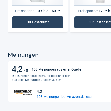
Innenbeleuchtung
Nein
Preisspanne:
10 € bis 1.600 €
Preisspanne:
170 € bi
Temperaturalarm
Nein
Zur Bestenliste
Zur Bestenlist
: Tiefkühler
: Gefri
Meinungen
4,2
4,2
103 Meinungen aus einer Quelle
/ 5
von
Die Durchschnittsbewertung berechnet sich
5
aus allen Meinungen unserer Quellen.
Sternen
4,2
4,2
103 Meinungen bei Amazon.de lesen
von
5
Sternen