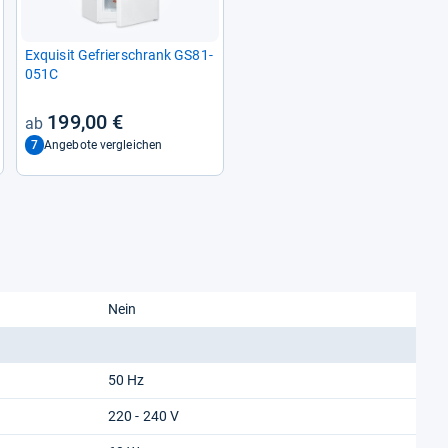
Exqui­sit Gefrier­schrank GS81-​
051C
199,00 €
7
Angebote vergleichen
Nein
50 Hz
220 - 240 V