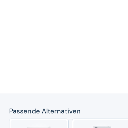
Pas­sende Alter­na­ti­ven