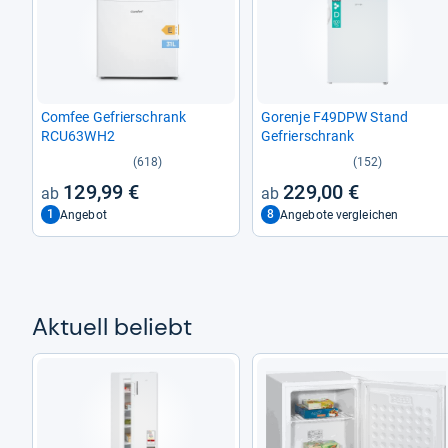
Com­fee Gefrier­schrank
Gorenje F49DPW Stand
RCU63WH2
Gefrier­schrank
(618)
(152)
129,99 €
229,00 €
1
8
Angebot
Angebote vergleichen
Aktu­ell beliebt