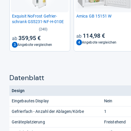
Exqui­sit NoFrost Gefrier­
Amica GB 15151 W
schrank GS5231-​NF-​H-​010E
(240)
114,98 €
359,95 €
4
Angebote vergleichen
3
Angebote vergleichen
Datenblatt
Design
Eingebautes Display
Nein
Gefrierfach - Anzahl der Ablagen/Körbe
1
Geräteplatzierung
Freistehend