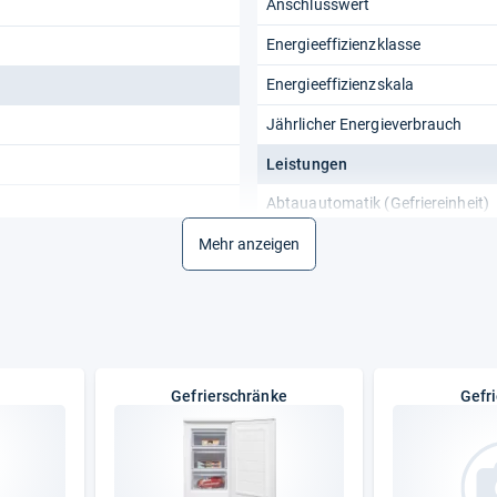
Anschlusswert
Energieeffizienzklasse
Energieeffizienzskala
Jährlicher Energieverbrauch
Leistungen
Abtauautomatik (Gefriereinheit)
Gefrierkapazität
Mehr anzeigen
Geräuschpegel
Klimaklasse
Lagerzeit bei Störung
Gefrierschränke
Gefr
Lärmemissionsklasse
No-Frost-System
Nutzinhalt Gefrierfach