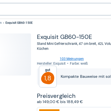
en
Exquisit GB60-150E
Exqui­sit GB60-​150E
Stand Mini Gefrierschrank, 47 cm breit, 42L Volu
Küchen
103 Meinungen
4,2
Her­stel­ler: Exquisit
Farbe: weiß
von
Gut
5
Sternen
Kompakte Bauweise mit soli
1,8
Preis­ver­gleich
ab 149,00 € bis 188,49 €
zum