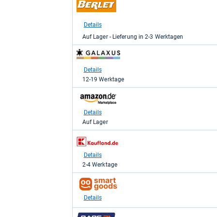
Shop:
bei
Berlet.de
Details
für
Auf Lager - Lieferung in 2-3 Werktagen
149,00
kaufen.
zum
Shop:
bei
Details
galaxus
12-19 Werktage
für
167,18
zum
kaufen.
Shop:
bei
Details
Amazon.de
Auf Lager
für
169,00
zum
kaufen.
Shop:
bei
Details
Kaufland
2-4 Werktage
für
188,49
zum
kaufen.
Shop:
bei
Details
smartgoods.de
für
zum