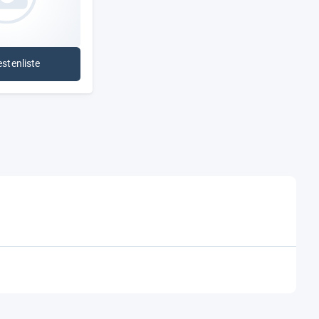
Nein
4*
estenliste
: Gefrierboxen