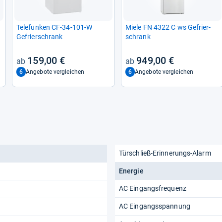
Tele­fun­ken CF-​34-​101-​W
Miele FN 4322 C ws Gefrier­
Gefrier­schrank
schrank
159,00 €
949,00 €
6
6
Angebote vergleichen
Angebote vergleichen
Türschließ-Erinnerungs-Alarm
Energie
AC Eingangsfrequenz
AC Eingangsspannung