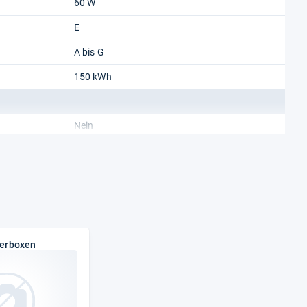
60 W
E
A bis G
150 kWh
Nein
2 kg/24h
40 dB
SN-T
10 h
ierboxen
C
Nein
42 l