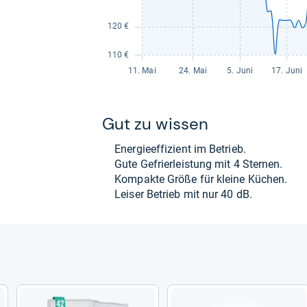
Gut zu wis­sen
Ener­gie­ef­fi­zi­ent im Betrieb.
Gute Gefrier­leis­tung mit 4 Ster­nen.
Kom­pakte Größe für kleine Küchen.
Lei­ser Betrieb mit nur 40 dB.