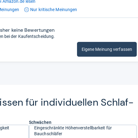
i Amazon.de lesen
einungen
Nur kritische
Meinungen
isher keine Bewertungen
en bei der Kaufentscheidung.
Eigene Meinung verfassen
­sen für indi­vi­du­el­len Schlaf­
Schwächen
gkeit
Eingeschränkte Höhenverstellbarkeit für
Bauchschläfer