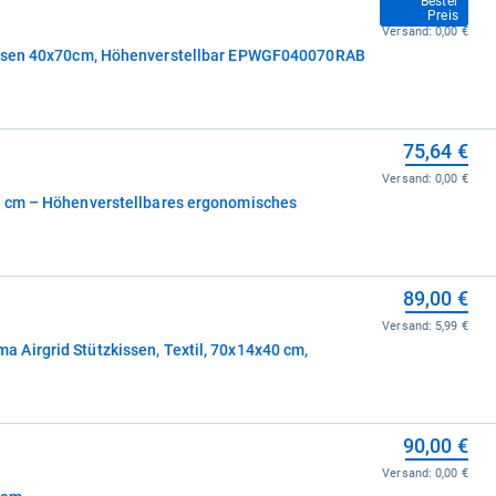
74,00 €
Bester
Preis
Versand:
0,00 €
 Original Adapt Elite Kissen 40x70cm, Höhenverstellbar EPWGF040070RAB
75,64 €
Versand:
0,00 €
0 cm – Höhenverstellbares ergonomisches
89,00 €
Versand:
5,99 €
Airgrid Stützkissen, Textil, 70x14x40 cm,
90,00 €
Versand:
0,00 €