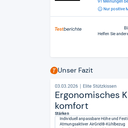
91 Meinungen be
Nur positive
M
B
Helfen Sie ander
Unser Fazit
03.03.2026
Elite Stützkissen
Ergo­no­mi­sches Kis
kom­fort
Stärken
Individuell anpassbare Höhe und Festi
Atmungsaktiver AirGrid®-Kühlbezug