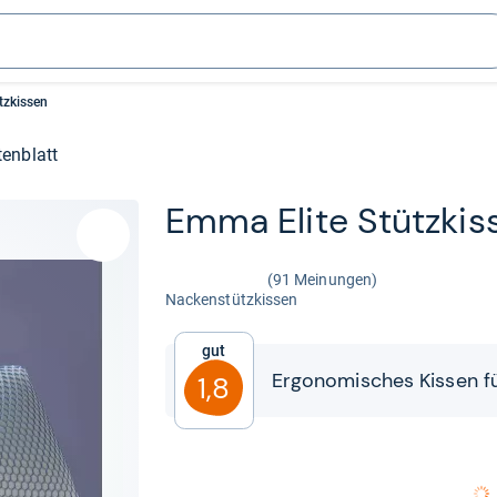
tzkissen
enblatt
Emma Elite Stütz­kis­
(91 Meinungen)
Nacken­stütz­kis­sen
Gut
Ergo­no­mi­sches Kis­sen für
1,8