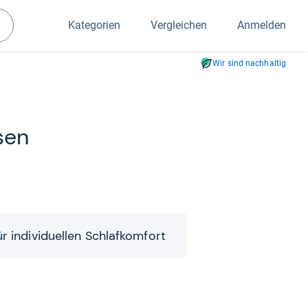
Kategorien
Vergleichen
Anmelden
Suchen
Wir sind nachhaltig
sen
 indi­vi­du­el­len Schlaf­kom­fort