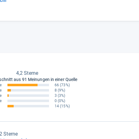
0cm
4,2 Sterne
schnitt aus
91 Meinungen in einer Quelle
e
66
(73%)
e
8
(9%)
e
3
(3%)
e
0
(0%)
14
(15%)
,2 Sterne