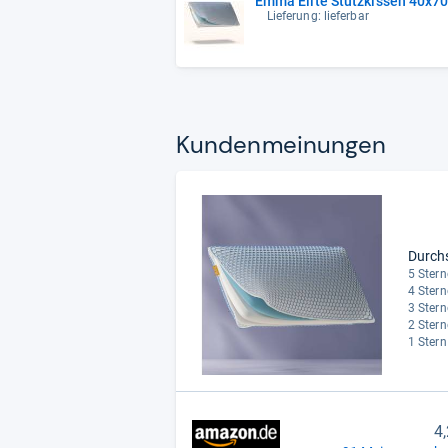
Emma Elite Stützkissen 40x7
Lieferung: lieferbar
Kun­den­mei­nun­gen
Durch
5 Stern
4 Stern
3 Stern
2 Stern
1 Stern
4