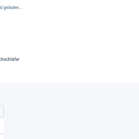
rd geladen...
chschläfer