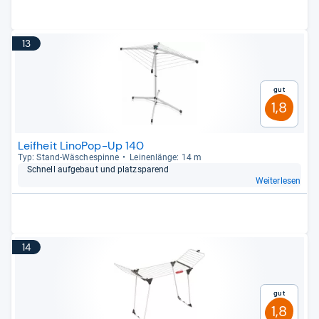
13
Gut
1,8
Leifheit LinoPop-Up 140
Typ: Stand-​Wäsche­spinne
Lei­nen­länge: 14 m
Schnell auf­ge­baut und platz­spa­rend
Weiterlesen
14
Gut
1,8