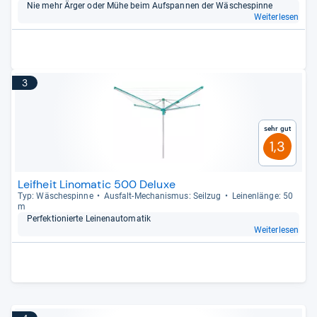
Nie mehr Ärger oder Mühe beim Auf­span­nen der Wäsche­spinne
Weiterlesen
3
Sehr gut
1,3
Leifheit Linomatic 500 Deluxe
Typ: Wäsche­spinne
Aus­falt-​Mecha­nis­mus: Seil­zug
Lei­nen­länge: 50
m
Per­fek­tio­nierte Lei­nen­au­to­ma­tik
Weiterlesen