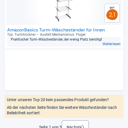
Gut
2,1
AmazonBasics Turm-Wäscheständer für Innen
Typ: Turm­trock­ner
Aus­falt-​Mecha­nis­mus: Flü­gel
Prak­ti­scher Turm-​Wäsche­stän­der, der wenig Platz benö­tigt
Weiterlesen
Unter unseren Top 20 kein passendes Produkt gefunden?
Ab der nächsten Seite finden Sie weitere Wäscheständer nach
Beliebtheit sortiert.
Seite 1 von 5
Nächste
weiter