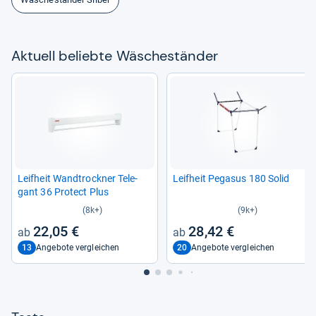
Aktu­ell beliebte Wäsche­stän­der
Leif­heit Wand­trock­ner Tele­
Leif­heit Pega­sus 180 Solid
gant 36 Pro­tect Plus
(8k+)
(9k+)
22,05 €
28,42 €
13
20
Angebote vergleichen
Angebote vergleichen