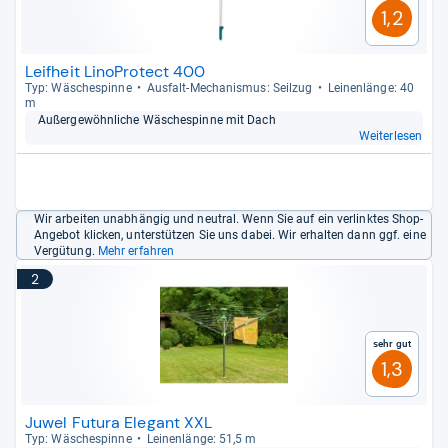
1,2
Leifheit LinoProtect 400
Typ: Wäsche­spinne
Aus­falt-​Mecha­nis­mus: Seil­zug
Lei­nen­länge: 40
m
Außer­ge­wöhn­li­che Wäsche­spinne mit Dach
Weiterlesen
Wir arbeiten unabhängig und neutral. Wenn Sie auf ein verlinktes Shop-
Angebot klicken, unterstützen Sie uns dabei. Wir erhalten dann ggf. eine
Vergütung.
Mehr erfahren
2
Sehr gut
1,3
Juwel Futura Elegant XXL
Typ: Wäsche­spinne
Lei­nen­länge: 51,5 m