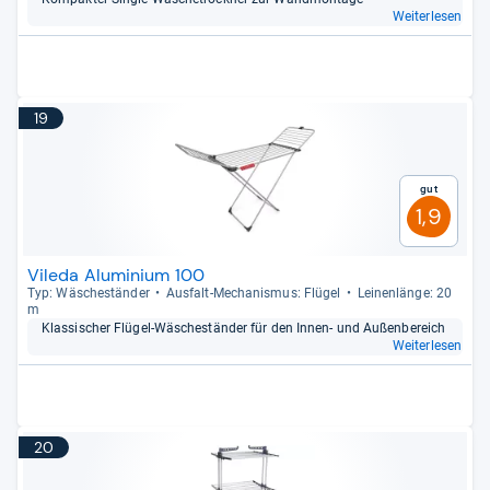
Weiterlesen
19
Gut
1,9
Vileda Aluminium 100
Typ: Wäsche­stän­der
Aus­falt-​Mecha­nis­mus: Flü­gel
Lei­nen­länge: 20
m
Klas­si­scher Flü­gel-​Wäsche­stän­der für den Innen-​ und Außen­be­reich
Weiterlesen
20