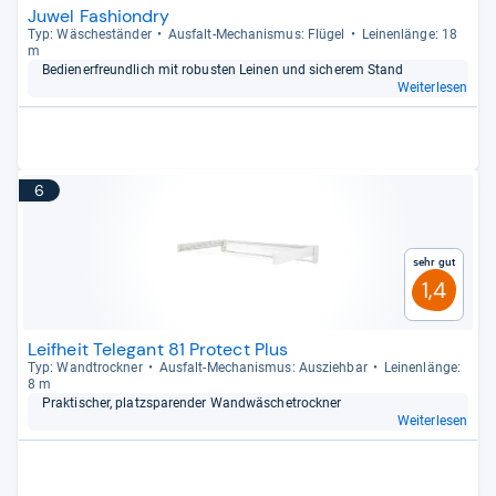
Juwel Fashiondry
Typ: Wäsche­stän­der
Aus­falt-​Mecha­nis­mus: Flü­gel
Lei­nen­länge: 18
m
Bediener­freund­lich mit robus­ten Lei­nen und siche­rem Stand
Weiterlesen
6
Sehr gut
1,4
Leifheit Telegant 81 Protect Plus
Typ: Wand­trock­ner
Aus­falt-​Mecha­nis­mus: Aus­zieh­bar
Lei­nen­länge:
8 m
Prak­ti­scher, platz­spa­ren­der Wand­wä­sche­trock­ner
Weiterlesen