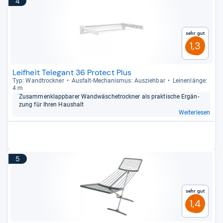
4
Sehr gut
1,3
Leifheit Telegant 36 Protect Plus
Typ: Wand­trock­ner
Aus­falt-​Mecha­nis­mus: Aus­zieh­bar
Lei­nen­länge:
4 m
Zusam­men­klapp­ba­rer Wand­wä­sche­trock­ner als prak­ti­sche Ergän­
zung für Ihren Haus­halt
Weiterlesen
5
Sehr gut
1,4