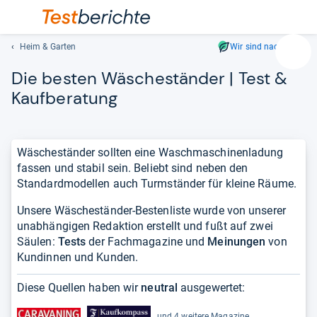
Heim & Garten
Wir sind nachhaltig
Suc
Die bes­ten Wäsche­stän­der | Test &
Geben
Sie
Kauf­be­ra­tung
mindest
drei
Zeichen
Wäscheständer sollten eine Waschmaschinenladung
ein.
fassen und stabil sein. Beliebt sind neben den
Vorschl
Standardmodellen auch Turmständer für kleine Räume.
erschei
automat
Unsere Wäscheständer-Bestenliste wurde von unserer
und
unabhängigen Redaktion erstellt und fußt auf zwei
lassen
Säulen:
Tests
der Fachmagazine und
Meinungen
von
sich
Kundinnen und Kunden.
mit
den
Diese Quellen haben wir
neutral
ausgewertet:
Pfeiltas
auswähl
und 4 weitere Magazine