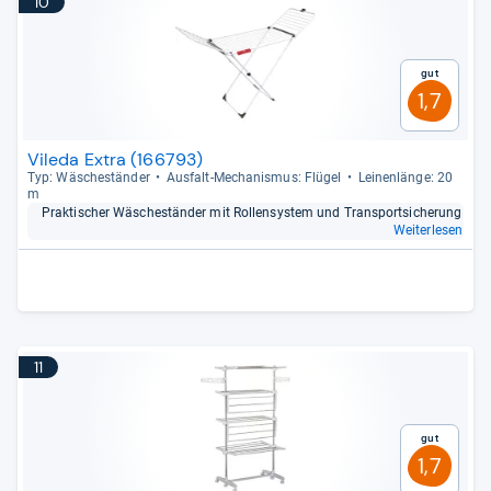
10
Gut
1,7
Vileda Extra (166793)
Typ: Wäsche­stän­der
Aus­falt-​Mecha­nis­mus: Flü­gel
Lei­nen­länge: 20
m
Prak­ti­scher Wäsche­stän­der mit Rol­len­sys­tem und Trans­port­si­che­rung
Weiterlesen
11
Gut
1,7