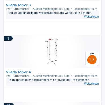
Vileda Mixer 3
Typ: Turm­trock­ner
Aus­falt-​Mecha­nis­mus: Flü­gel
Lei­nen­länge: 30 m
Indi­vi­du­ell ein­stell­ba­rer Wäsche­stän­der, der wenig Platz benö­tigt
Weiterlesen
9
Gut
1,7
Vileda Mixer 4
Typ: Turm­trock­ner
Aus­falt-​Mecha­nis­mus: Flü­gel
Lei­nen­länge: 40 m
Platz­spa­ren­der Wäsche­stän­der mit groß­zü­gi­ger Tro­cken­flä­che
Weiterlesen