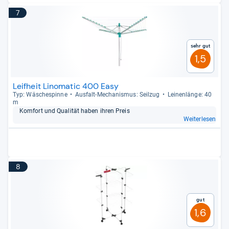
7
Sehr gut
1,5
Leifheit Linomatic 400 Easy
Typ: Wäsche­spinne
Aus­falt-​Mecha­nis­mus: Seil­zug
Lei­nen­länge: 40
m
Kom­fort und Qua­li­tät haben ihren Preis
Weiterlesen
8
Gut
1,6