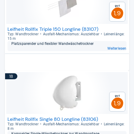
Gut
1,9
Leifheit Rollfix Triple 150 Longline (83107)
Typ: Wand­trock­ner
Aus­falt-​Mecha­nis­mus: Aus­zieh­bar
Lei­nen­länge:
15 m
Platz­spa­ren­der und fle­xibler Wand­wä­sche­trock­ner
Weiterlesen
18
Gut
1,9
Leifheit Rollfix Single 80 Longline (83106)
Typ: Wand­trock­ner
Aus­falt-​Mecha­nis­mus: Aus­zieh­bar
Lei­nen­länge:
8 m
Kom­pak­ter Sin­gle-​Wäsche­trock­ner zur Wand­mon­tage