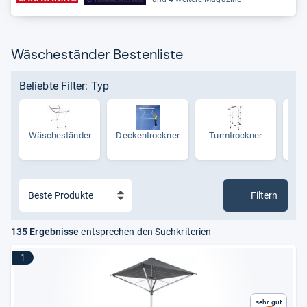
Wäscheständer Bestenliste
Beliebte Filter: Typ
Wäsche­stän­der
Deck­en­trock­ner
Turm­trock­ner
Hän
Filtern
135 Ergebnisse
entsprechen den Suchkriterien
1
Sehr gut