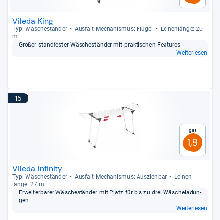
Vileda King
Typ: Wäsche­stän­der
Aus­falt-​Mecha­nis­mus: Flü­gel
Lei­nen­länge: 20
m
Großer stand­fes­ter Wäsche­stän­der mit prak­ti­schen Fea­tu­res
Weiterlesen
15
Gut
1,8
Vileda Infinity
Typ: Wäsche­stän­der
Aus­falt-​Mecha­nis­mus: Aus­zieh­bar
Lei­nen­
länge: 27 m
Erweiter­ba­rer Wäsche­stän­der mit Platz für bis zu drei Wäsche­la­dun­
gen
Weiterlesen