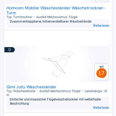
Homcom Mobiler Wäscheständer Wäschetrockner-
Turm
Typ: Turm­trock­ner
Aus­falt-​Mecha­nis­mus: Flü­gel
Zusam­men­klapp­ba­rer, höhen­ver­stell­ba­rer Wäsche­stän­der
Weiterlesen
12
Gut
1,7
Gimi Jolly Wäscheständer
Typ: Wäsche­stän­der
Aus­falt-​Mecha­nis­mus: Flü­gel
Lei­nen­länge: 18
m
Ein­fa­cher und klas­si­scher Flü­gel­wä­sche­trock­ner mit wet­ter­fes­ter
Beschich­tung
Weiterlesen