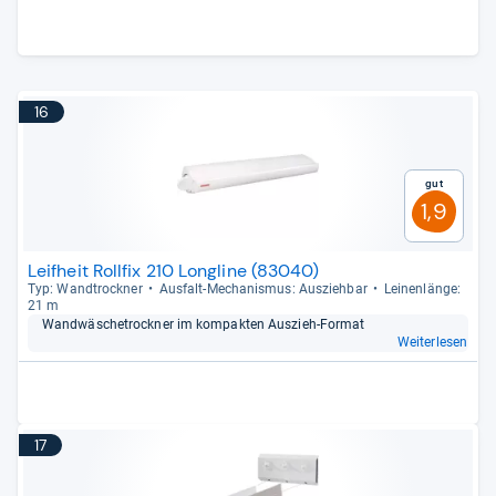
16
Gut
1,9
Leifheit Rollfix 210 Longline (83040)
Typ: Wand­trock­ner
Aus­falt-​Mecha­nis­mus: Aus­zieh­bar
Lei­nen­länge:
21 m
Wand­wä­sche­trock­ner im kom­pak­ten Aus­zieh-​For­mat
Weiterlesen
17