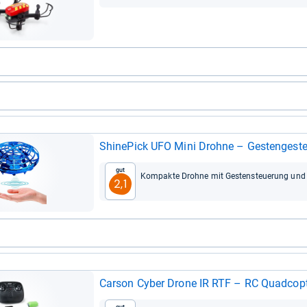
Shi­ne­Pick UFO Mini Drohne – Ges­ten­ge­steu
Gut
Kom­pakte Drohne mit Ges­ten­steue­rung und I
2,1
Car­son Cyber Drone IR RTF – RC Quad­co­pter 