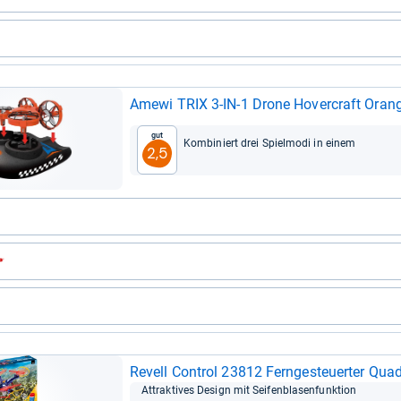
Amewi TRIX 3-​IN-​1 Drone Hover­craft Oran
Gut
Kom­bi­niert drei Spielm­odi in einem
2,5
Revell Con­trol 23812 Fern­ge­steu­er­ter Qua­d
Attrak­ti­ves Design mit Sei­fen­bla­sen­funk­tion