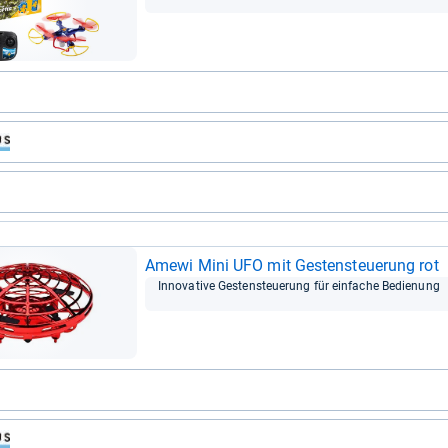
Amewi Mini UFO mit Ges­ten­steue­rung rot
Inno­va­tive Ges­ten­steue­rung für ein­fa­che Bedie­nung