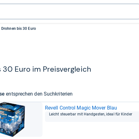
Drohnen bis 30 Euro
 30 Euro im Preis­ver­gleich
sse
ent­spre­chen den Such­kri­te­rien
Revell Con­trol Magic Mover Blau
Leicht steu­er­bar mit Hand­ges­ten, ideal für Kin­der