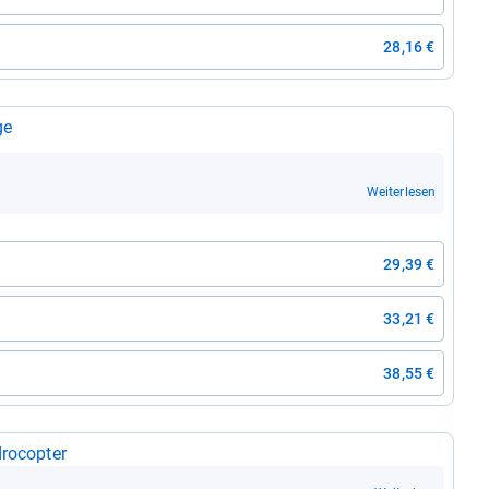
28,16 €
ge
Weiterlesen
29,39 €
33,21 €
38,55 €
ro­co­pter