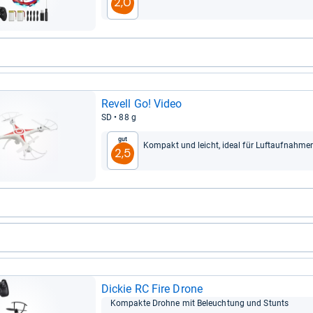
2,0
Revell Go! Video
SD • 88 g
Gut
Kom­pakt und leicht, ideal für Luft­auf­nah­me
2,5
Dickie RC Fire Drone
Kom­pakte Drohne mit Beleuch­tung und Stunts