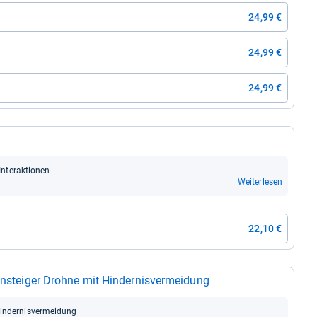
24,99 €
24,99 €
24,99 €
nter­ak­tio­nen
Weiterlesen
22,10 €
n­stei­ger Drohne mit Hin­der­nis­ver­mei­dung
n­der­nis­ver­mei­dung