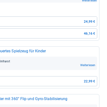
Weiterlesen
24,99 €
46,16 €
­er­tes Spiel­zeug für Kin­der
nfra­rot
Weiterlesen
22,99 €
mit 360° Flip und Gyro-​Sta­bi­li­sie­rung