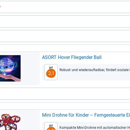
ASORT Hover Flie­gen­der Ball
Gut
Robust und wie­der­auf­lad­bar, för­dert soziale I
2,1
Mini Drohne für Kin­der – Fern­ge­steu­erte Ei
Gut
Kom­pakte Mini-​Drohne mit auto­ma­ti­scher Hi