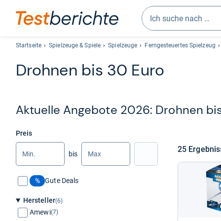
Geben
Sie
Startseite
Spielzeuge & Spiele
Spielzeuge
Ferngesteuertes Spielzeug
mindestens
Droh­nen bis 30 Euro
drei
Zeichen
ein.
Vorschläge
Aktu­elle Ange­bote 2026: Droh­nen bis
erscheinen
automatisch
und
Preis
lassen
Min.
Max.
25 Ergeb­ni
bis
sich
Nach Preis filtern
mit
den
%
Gute Deals
Pfeiltasten
auswählen.
Hersteller
(6)
Amewi
(7)