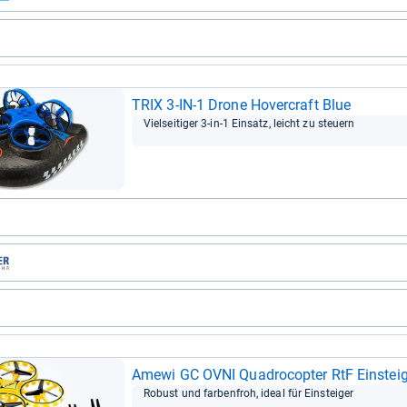
TRIX 3-​IN-​1 Drone Hover­craft Blue
Viel­sei­ti­ger 3-​in-​1 Ein­satz, leicht zu steu­ern
Amewi GC OVNI Qua­dro­co­pter RtF Ein­stei­
Robust und far­ben­froh, ideal für Ein­stei­ger