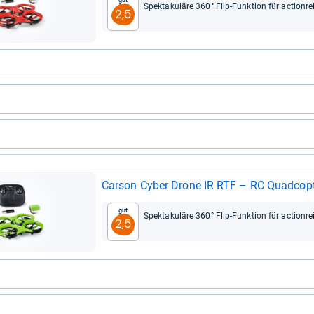
Gut
Spek­ta­ku­läre 360° Flip-​Funk­tion für action­r
2,5
Car­son Cyber Drone IR RTF – RC Quad­co­pter 
Gut
Spek­ta­ku­läre 360° Flip-​Funk­tion für action­r
2,5