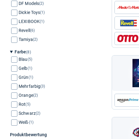
DF Models
(2)
Dickie Toys
(1)
LEXIBOOK
(1)
Revell
(6)
Tamiya
(2)
Farbe
(8)
Blau
(5)
Gelb
(1)
Grün
(1)
Mehrfarbig
(3)
Orange
(2)
Rot
(5)
Schwarz
(2)
Weiß
(1)
Produktbewertung