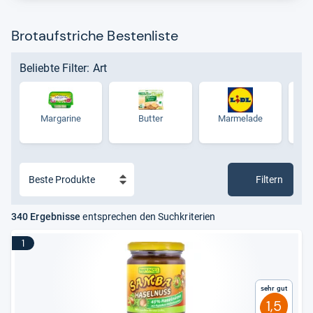
Brotaufstriche Bestenliste
Beliebte Filter: Art
Margarine
Butter
Marmelade
Nu
Filtern
340 Ergebnisse
entsprechen den Suchkriterien
1
Sehr gut
1,5