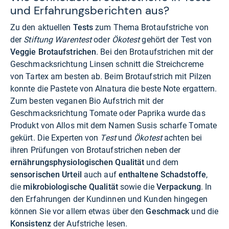
und Erfahrungsberichten aus?
Zu den aktuellen
Tests
zum Thema Brotaufstriche von
der
Stiftung Warentest
oder
Ökotest
gehört der Test von
Veggie Brotaufstrichen
. Bei den Brotaufstrichen mit der
Geschmacksrichtung Linsen schnitt die Streichcreme
von Tartex am besten ab. Beim Brotaufstrich mit Pilzen
konnte die Pastete von Alnatura die beste Note ergattern.
Zum besten veganen Bio Aufstrich mit der
Geschmacksrichtung Tomate oder Paprika wurde das
Produkt von Allos mit dem Namen Susis scharfe Tomate
gekürt. Die Experten von
Test
und
Ökotest
achten bei
ihren Prüfungen von Brotaufstrichen neben der
ernährungsphysiologischen Qualität
und dem
sensorischen Urteil
auch auf
enthaltene Schadstoffe
,
die
mikrobiologische Qualität
sowie die
Verpackung
. In
den Erfahrungen der Kundinnen und Kunden hingegen
können Sie vor allem etwas über den
Geschmack
und die
Konsistenz
der Aufstriche lesen.