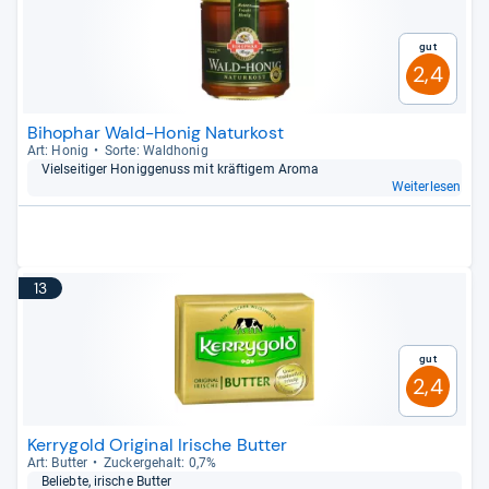
Gut
2,4
Bihophar Wald-Honig Naturkost
Art: Honig
Sorte: Wald­ho­nig
Viel­sei­ti­ger Honig­ge­nuss mit kräf­ti­gem Aroma
Weiterlesen
13
Gut
2,4
Kerrygold Original Irische Butter
Art: But­ter
Zucker­ge­halt: 0,7%
Beliebte, iri­sche But­ter