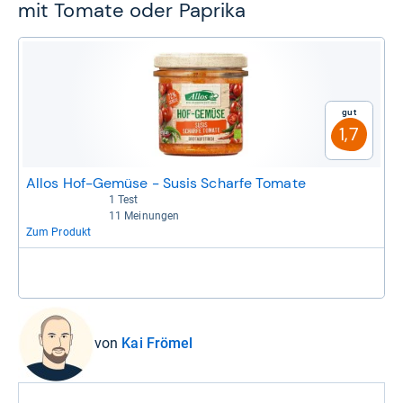
mit Tomate oder Paprika
Gut
1,7
Allos Hof-Gemüse - Susis Scharfe Tomate
1 Test
4,2 von 5 Sternen
11 Meinungen
4,5 von 5 Sternen
Zum Produkt
von
Kai Frömel