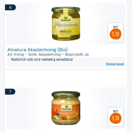
6
Gut
1,9
Alnatura Akazienhonig (Bio)
Art: Honig
Sorte: Aka­zi­en­ho­nig
Bio­pro­dukt: Ja
Natür­lich süß und viel­sei­tig ein­setz­bar
Weiterlesen
7
Gut
1,9