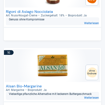
Rigoni di Asiago Nocciolata
Art: Nuss-​Nou­gat-​Creme
Zucker­ge­halt: 18%
Bio­pro­dukt: Ja
Genuss ohne Kom­pro­misse
Weiterlesen
16
ohne
Endnote
Alsan Bio-Margarine
Art: Mar­ga­rine
Bio­pro­dukt: Ja
Viel­sei­tige pflanz­li­che Alter­na­tive mit lecke­rem But­ter­ge­schmack
Weiterlesen