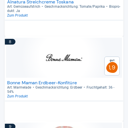
Alnatura Streichcreme Toskana
Art: Gemü­seauf­strich
Geschmacks­rich­tung: Tomate/Paprika
Bio­pro­
dukt: Ja
Zum Produkt
8
Gut
1,9
Bonne Maman Erdbeer-Konfitüre
Art: Mar­me­lade
Geschmacks­rich­tung: Erd­beer
Frucht­ge­halt: 36 -​
54%
Zum Produkt
9