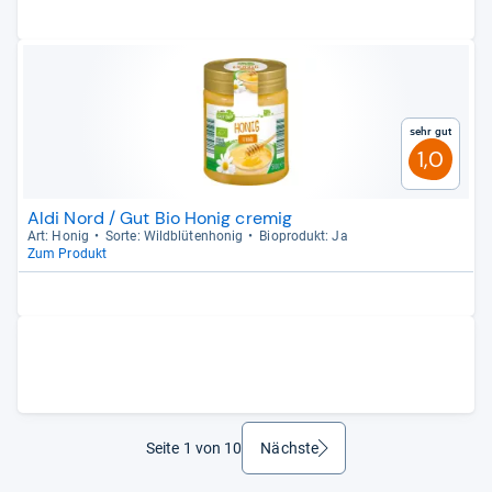
Sehr gut
1,0
Aldi Nord / Gut Bio Honig cremig
Art: Honig
Sorte: Wild­blü­ten­ho­nig
Bio­pro­dukt: Ja
Zum Produkt
Seite 1 von 10
Nächste
weiter