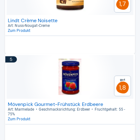
1,7
Lindt Crème Noisette
Art: Nuss-​Nou­gat-​Creme
Zum Produkt
5
Gut
1,8
Mövenpick Gourmet-Frühstück Erdbeere
Art: Mar­me­lade
Geschmacks­rich­tung: Erd­beer
Frucht­ge­halt: 55 -​
75%
Zum Produkt