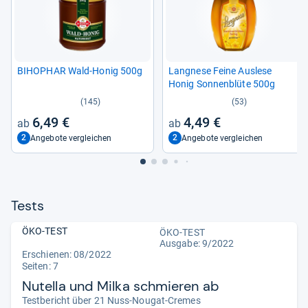
BIHO­PHAR Wald-​Honig 500g
Lang­nese Feine Aus­lese
Honig Son­nen­blüte 500g
(145)
(53)
6,49 €
4,49 €
2
2
Angebote vergleichen
Angebote vergleichen
Tests
ÖKO-TEST
ÖKO-TEST
Ausgabe: 9/2022
Erschienen: 08/2022
Seiten: 7
Nutella und Milka schmieren ab
Testbericht über 21 Nuss-Nougat-Cremes