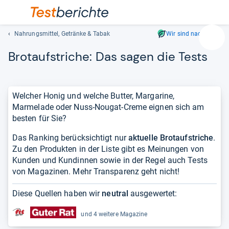
Nahrungsmittel, Getränke & Tabak
Wir sind nachhaltig
Suc
Brot­auf­stri­che: Das sagen die Tests
Geben
Sie
mindest
drei
Welcher Honig und welche Butter, Margarine,
Zeichen
Marmelade oder Nuss-Nougat-Creme eignen sich am
ein.
besten für Sie?
Vorschl
erschei
Das Ranking berücksichtigt nur
aktuelle Brotaufstriche
.
automat
Zu den Produkten in der Liste gibt es Meinungen von
und
Kunden und Kundinnen sowie in der Regel auch Tests
lassen
von Magazinen. Mehr Transparenz geht nicht!
sich
mit
Diese Quellen haben wir
neutral
ausgewertet:
den
Pfeiltas
und 4 weitere Magazine
auswähl