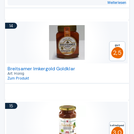
Weiterlesen
14
Gut
2,5
Breitsamer Imkergold Goldklar
Art: Honig
Zum Produkt
15
Befriedigend
3,0