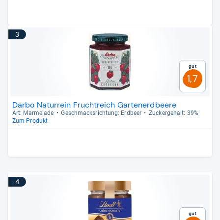
3
Gut
1,7
Darbo Naturrein Fruchtreich Gartenerdbeere
Art: Mar­me­lade
Geschmacks­rich­tung: Erd­beer
Zucker­ge­halt: 39%
Zum Produkt
4
Gut