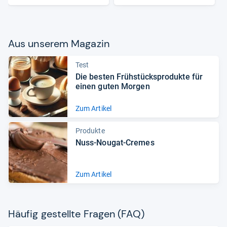
Aus unse­rem Maga­zin
Test
Die bes­ten Früh­stück­s­pro­dukte für
einen guten Mor­gen
Zum Artikel
Produkte
Nuss-Nougat-Cremes
Zum Artikel
Häu­fig gestellte Fra­gen (FAQ)