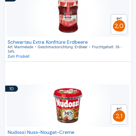
Gut
2,0
Schwartau Extra Konfitüre Erdbeere
Art: Mar­me­lade
Geschmacks­rich­tung: Erd­beer
Frucht­ge­halt: 36 -​
54%
Zum Produkt
10
Gut
2,1
Nudossi Nuss-Nougat-Creme