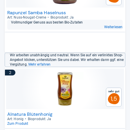
Rapunzel Samba Haselnuss
Art: Nuss-​Nou­gat-​Creme
Bio­pro­dukt: Ja
Voll­mun­di­ger Genuss aus bes­ten Bio-​Zuta­ten
Weiterlesen
Wir arbeiten unabhängig und neutral. Wenn Sie auf ein verlinktes Shop-
Angebot klicken, unterstützen Sie uns dabei. Wir erhalten dann ggf. eine
Vergütung.
Mehr erfahren
2
Sehr gut
1,5
Alnatura Blütenhonig
Art: Honig
Bio­pro­dukt: Ja
Zum Produkt