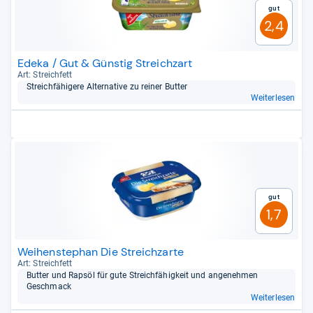
Gut
2,4
Edeka / Gut & Günstig Streichzart
Art: Streich­fett
Streich­fä­hi­gere Alter­na­tive zu rei­ner But­ter
Weiterlesen
Gut
1,7
Weihenstephan Die Streichzarte
Art: Streich­fett
But­ter und Rapsöl für gute Streich­fä­hig­keit und ange­neh­men
Geschmack
Weiterlesen