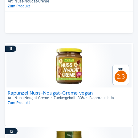
Art: Nuss-​Nou­gat-​Creme
Zum Produkt
11
Gut
2,3
Rapunzel Nuss-Nougat-Creme vegan
Art: Nuss-​Nou­gat-​Creme
Zucker­ge­halt: 33%
Bio­pro­dukt: Ja
Zum Produkt
12