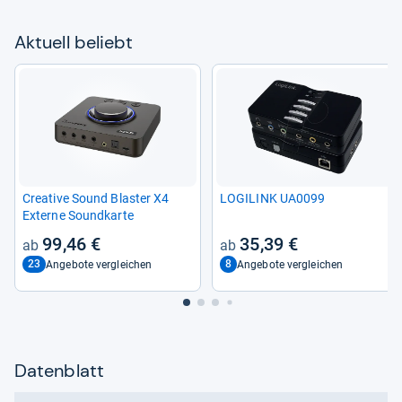
Aktu­ell beliebt
Crea­tive Sound Blas­ter X4
LOGI­LINK UA0099
Externe Sound­karte
99,46 €
35,39 €
23
8
Angebote vergleichen
Angebote vergleichen
Datenblatt