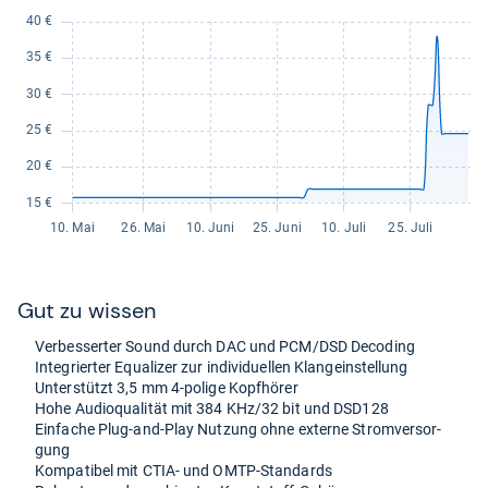
Gut zu wis­sen
Ver­bes­ser­ter Sound durch DAC und PCM/DSD Deco­ding
Inte­grier­ter Equa­li­zer zur indi­vi­du­el­len Klan­gein­stel­lung
Unter­stützt 3,5 mm 4-​polige Kopf­hö­rer
Hohe Audio­qua­li­tät mit 384 KHz/32 bit und DSD128
Ein­fa­che Plug-​and-​Play Nut­zung ohne externe Strom­ver­sor­
gung
Kom­pa­ti­bel mit CTIA-​ und OMTP-​Stan­dards