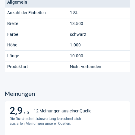
Allgemein
Anzahl der Einheiten
1 St.
Breite
13.500
Farbe
schwarz
Höhe
1.000
Länge
10.000
Produktart
Nicht vorhanden
Meinungen
2,9
2,9
12 Meinungen aus einer Quelle
/ 5
von
Die Durchschnittsbewertung berechnet sich
5
aus allen Meinungen unserer Quellen.
Sternen