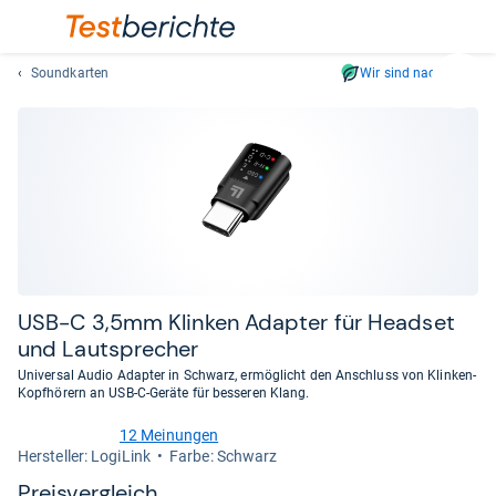
Soundkarten
Wir sind nachhaltig
Suc
Geben
Sie
mindest
drei
Zeichen
ein.
Vorschl
erschei
automat
USB-​C 3,5mm Klin­ken Adap­ter für Head­set
und
und Laut­spre­cher
lassen
Universal Audio Adapter in Schwarz, ermöglicht den Anschluss von Klinken-
sich
Kopfhörern an USB-C-Geräte für besseren Klang.
mit
den
12 Meinungen
2,9
Her­stel­ler: LogiLink
Farbe: Schwarz
Pfeiltas
von
auswähl
5
Preis­ver­gleich