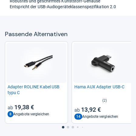
Robus­tes und geschirm­tes Kunst­stoff-​Gehäuse
Ent­spricht der USB-​Audio­ge­rä­te­klas­sen­spe­zi­fi­ka­tion 2.0
Pas­sende Alter­na­ti­ven
Adap­ter ROLINE Kabel USB
Hama AUX Adap­ter USB-​C
typu C
(2)
19,38 €
13,92 €
8
Angebote vergleichen
14
Angebote vergleichen