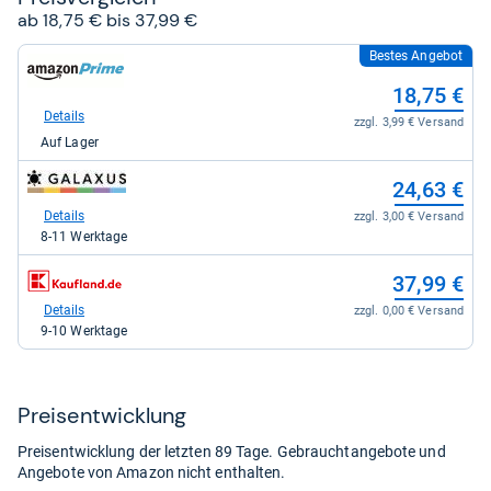
Sternen
ab 18,75 € bis 37,99 €
Bestes Angebot
zum
Shop:
18,75 €
bei
Amazon.de
Details
zzgl. 3,99 € Versand
für
Auf Lager
18,75
kaufen.
zum
24,63 €
Shop:
bei
Details
zzgl. 3,00 € Versand
galaxus
8-11 Werktage
für
24,63
zum
37,99 €
kaufen.
Shop:
bei
Details
zzgl. 0,00 € Versand
Kaufland
9-10 Werktage
für
37,99
kaufen.
Preis­ent­wick­lung
Preisentwicklung der letzten 89 Tage. Gebrauchtangebote und
Angebote von Amazon nicht enthalten.