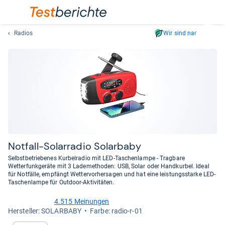
Radios
Wir sind nachhaltig
Suc
Geben
Sie
mindest
drei
Zeichen
ein.
Vorschl
erschei
automat
Not­fall-​Solar­ra­dio Solar­baby
und
Selbstbetriebenes Kurbelradio mit LED-Taschenlampe - Tragbare
lassen
Wetterfunkgeräte mit 3 Lademethoden: USB, Solar oder Handkurbel. Ideal
für Notfälle, empfängt Wettervorhersagen und hat eine leistungsstarke LED-
sich
Taschenlampe für Outdoor-Aktivitäten.
mit
den
4.515 Meinungen
4,5
Pfeiltas
Her­stel­ler: SOLARBABY
Farbe: radio-r-01
von
auswähl
5