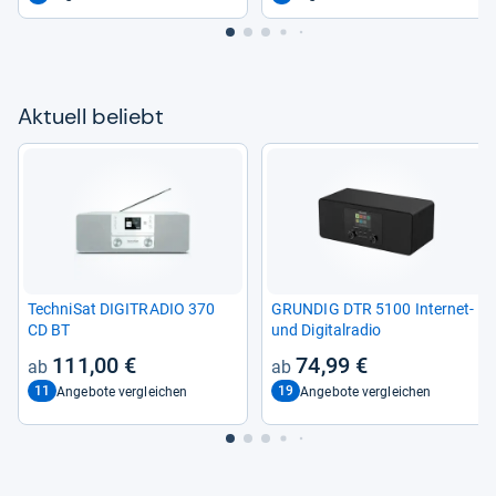
Aktu­ell beliebt
Tech­ni­Sat DIGITRA­DIO 370
GRUN­DIG DTR 5100 Inter­net-​
CD BT
und Digi­tal­ra­dio
111,00 €
74,99 €
11
19
Angebote vergleichen
Angebote vergleichen