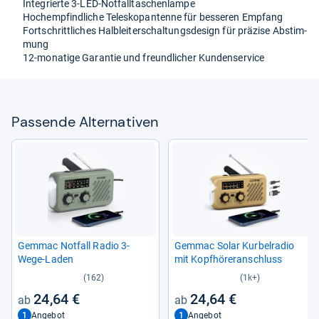
Inte­grierte 3-​LED-​Not­fall­ta­schen­lampe
Hoch­emp­find­li­che Tele­sko­p­an­tenne für bes­se­ren Emp­fang
Fort­schritt­li­ches Halb­leiter­schal­tungs­de­sign für prä­zise Abstim­
mung
12-​mona­tige Garan­tie und freund­li­cher Kun­den­ser­vice
Pas­sende Alter­na­ti­ven
Gem­mac Not­fall Radio 3-​
Gem­mac Solar Kur­bel­ra­dio
Wege-​Laden
mit Kopf­hö­rer­an­schluss
(162)
(1k+)
24,64 €
24,64 €
1
1
Angebot
Angebot