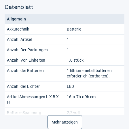
Datenblatt
Allgemein
Akkutechnik
Batterie
Anzahl Artikel
1
Anzahl Der Packungen
1
Anzahl Von Einheiten
1.0 stück
Anzahl der Batterien
1 lithium-metall batterien
erforderlich (enthalten).
Anzahl der Lichter
LED
Artikel Abmessungen L X B X
16l x 7b x 9h cm
H
Batterie-Spannung
2,7 volt
Mehr anzeigen
Beleuchtungstechnik
LED