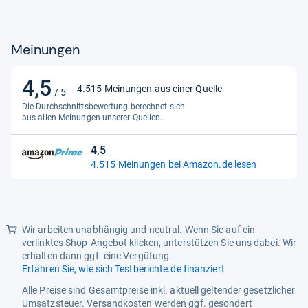
Besonderes Merkmal
tragbar
Besonderheiten
Tragbar
Meinungen
Display-Technologie
led
4,5
4,5
Display-Typ
led
4.515 Meinungen aus einer Quelle
/ 5
von
Die Durchschnittsbewertung berechnet sich
Empfohlene Verw.bereiche Für
notfall, outdoor-aktivitäten,
5
aus allen Meinungen unserer Quellen.
Produkt
reisen
Sternen
Farbe
radio-r-01
4,5
4,5
4.515 Meinungen bei Amazon.de lesen
von
Frequenz
92 mhz
5
Gehäusematerial
kunststoff
Sternen
Gewicht
20,3 gramm
Wir arbeiten unabhängig und neutral. Wenn Sie auf ein
verlinktes Shop-Angebot klicken, unterstützen Sie uns dabei. Wir
Hardwareschnittstelle
2,5mm-audio
erhalten dann ggf. eine Vergütung.
Erfahren Sie, wie sich Testberichte.de finanziert
Herkunftsland
china
Alle Preise sind Gesamtpreise inkl. aktuell geltender gesetzlicher
Höhe
9H cm
Umsatzsteuer. Versandkosten werden ggf. gesondert