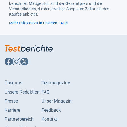
berechnet. Maßgeblich sind der Gesamtpreis und die
Kompatible Geräte
kopfhörer, lautsprecher
Versandkosten, die der jeweilige Shop zum Zeitpunkt des
Kaufes anbietet.
Konnektivitätstechnologie
usb
Mehr Infos dazu in unseren FAQs
Lautsprecher-
1 watt
Ausgangsleistung
Leuchtweite
LED
Länge
16L cm
Auf
Auf
Auf
Material
Kunststoff
Facebook
Instagram
X
folgen
folgen
folgen
Modell
Radio
Netzwerkverbindung
usb
Über uns
Testmagazine
Unsere Redaktion
FAQ
Produkt-Features
tragbar
Presse
Unser Magazin
Produktabmessungen
16l x 7b x 9h cm
Karriere
Feedback
Produktart
Notfall
Partnerbereich
Kontakt
Spannung
2,7 Volt