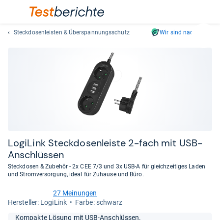
Steckdosenleisten & Überspannungsschutz
Wir sind nachhaltig
Suc
Geben
Sie
mindest
drei
Zeichen
ein.
Vorschl
erschei
automat
Logi­Link Steck­do­sen­leiste 2-​fach mit USB-​
und
Anschlüs­sen
lassen
Steckdosen & Zubehör - 2x CEE 7/3 und 3x USB-A für gleichzeitiges Laden
sich
und Stromversorgung, ideal für Zuhause und Büro.
mit
den
27 Meinungen
4,7
Her­stel­ler: LogiLink
Farbe: schwarz
Pfeiltas
von
auswähl
5
Kompakte Lösung mit USB-Anschlüssen.