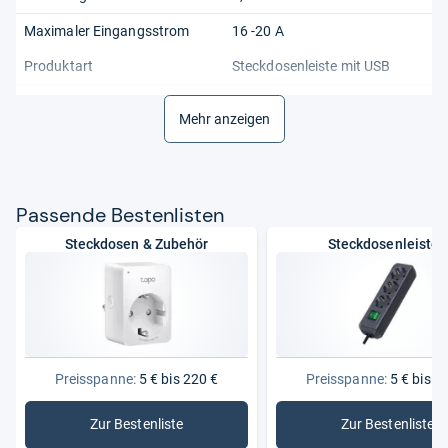
Maximaler Eingangsstrom
16 -20 A
Produktart
Steckdosenleiste mit USB
Spezifikation 1
3 USB Buchsen mit 5V/3.2A
Mehr anzeigen
maximal (16W)
Spezifikation 2
Abgewinkelter Schutzkontakt-
Flachstecker
Pas­sende Bes­ten­lis­ten
Spezifikation 3
Buchsen mit erhöhtem
Berührungsschutz
Steckdosen & Zubehör
Steckdosenleisten
Spezifikation 4
Anordnung der Buchsen im
45° Winkel
Spezifikation 5
IP20 zum Schutz gegen
Berührung
Stecker-Typ
Deutschland
Preisspanne:
5 € bis 220 €
Preisspanne:
5 € bis 2
Zur Bestenliste
Zur Bestenliste
: Steckdosen & Zubehör
: Steckdo