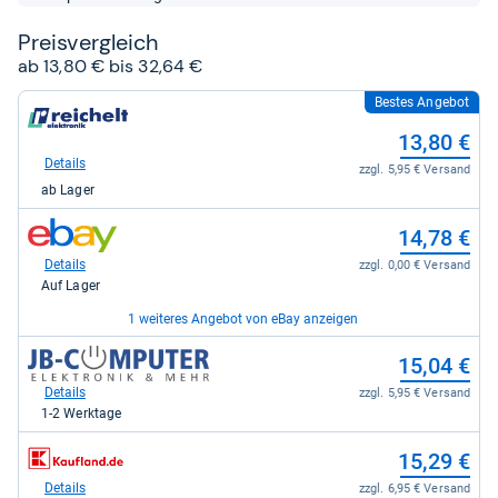
Sternen
Preis­ver­gleich
ab 13,80 € bis 32,64 €
Bestes Angebot
zum
Shop:
13,80 €
bei
reichelt.de
Details
zzgl. 5,95 € Versand
für
ab Lager
13,80
kaufen.
zum
14,78 €
Shop:
bei
Details
zzgl. 0,00 € Versand
eBay
Auf Lager
für
14,78
1 weiteres Angebot von eBay anzeigen
kaufen.
zum
zum
32,64 €
15,04 €
Shop:
Shop:
bei
bei
Details
Details
zzgl. 0,00 € Versand
zzgl. 5,95 € Versand
eBay
JB-
Auf Lager
1-2 Werktage
für
Computer
32,64
für
zum
15,29 €
kaufen.
15,04
Shop:
kaufen.
bei
Details
zzgl. 6,95 € Versand