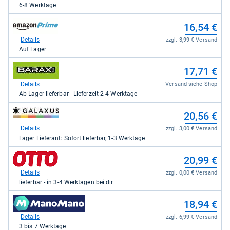
Kaufland
6-8 Werktage
für
15,29
zum
16,54 €
kaufen.
Shop:
bei
Details
zzgl. 3,99 € Versand
Amazon.de
Auf Lager
für
16,54
zum
17,71 €
kaufen.
Shop:
bei
Details
Versand siehe Shop
barax
Ab Lager lieferbar - Lieferzeit 2-4 Werktage
für
17,71
zum
20,56 €
kaufen.
Shop:
bei
Details
zzgl. 3,00 € Versand
galaxus
Lager Lieferant: Sofort lieferbar, 1-3 Werktage
für
20,56
zum
20,99 €
kaufen.
Shop:
bei
Details
zzgl. 0,00 € Versand
Otto.de
lieferbar - in 3-4 Werktagen bei dir
für
20,99
zum
18,94 €
kaufen.
Shop:
bei
Details
zzgl. 6,99 € Versand
Manomano
3 bis 7 Werktage