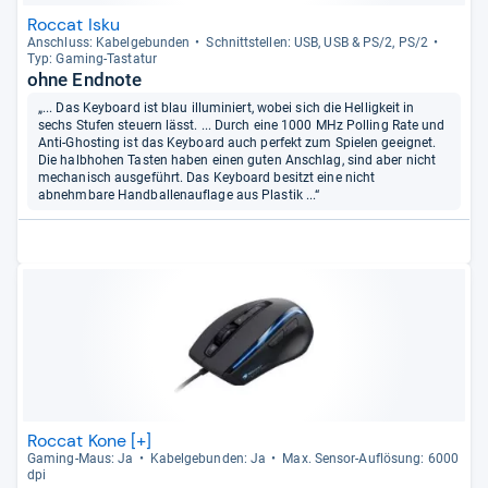
Roccat Isku
Anschluss: Kabel­ge­bun­den
Schnitt­stel­len: USB, USB & PS/2, PS/2
Typ: Gaming-​Tasta­tur
ohne Endnote
„... Das Keyboard ist blau illuminiert, wobei sich die Helligkeit in
sechs Stufen steuern lässt. ... Durch eine 1000 MHz Polling Rate und
Anti-Ghosting ist das Keyboard auch perfekt zum Spielen geeignet.
Die halbhohen Tasten haben einen guten Anschlag, sind aber nicht
mechanisch ausgeführt. Das Keyboard besitzt eine nicht
abnehmbare Handballenauflage aus Plastik ...“
Roccat Kone [+]
Gaming-​Maus: Ja
Kabel­ge­bun­den: Ja
Max. Sen­sor-​Auf­lö­sung: 6000
dpi