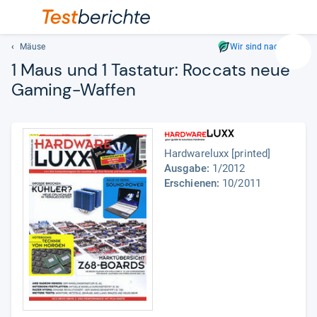
Mäuse
Wir sind nachhaltig
Suc
1 Maus und 1 Tasta­tur:
Roc­cats neue
Geben
Gaming-​Waf­fen
Sie
mindest
drei
Zeichen
Hardwareluxx [printed]
ein.
Ausgabe:
1/2012
Vorschl
Erschienen:
10/2011
erschei
automat
und
lassen
sich
mit
den
Pfeiltas
auswähl