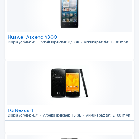
Huawei Ascend Y300
Dis­play­größe: 4"
Arbeitsspei­cher: 0,5 GB
Akku­ka­pa­zi­tät: 1730 mAh
LG Nexus 4
Dis­play­größe: 4,7"
Arbeitsspei­cher: 16 GB
Akku­ka­pa­zi­tät: 2100 mAh