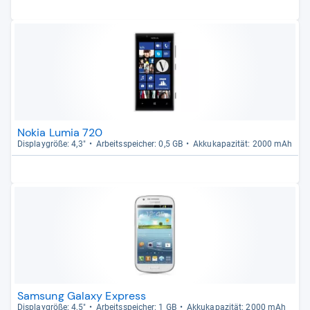
Nokia Lumia 720
Dis­play­größe: 4,3"
Arbeitsspei­cher: 0,5 GB
Akku­ka­pa­zi­tät: 2000 mAh
Samsung Galaxy Express
Dis­play­größe: 4,5"
Arbeitsspei­cher: 1 GB
Akku­ka­pa­zi­tät: 2000 mAh