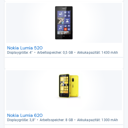
Nokia Lumia 520
Dis­play­größe: 4"
Arbeitsspei­cher: 0,5 GB
Akku­ka­pa­zi­tät: 1430 mAh
Nokia Lumia 620
Dis­play­größe: 3,8"
Arbeitsspei­cher: 8 GB
Akku­ka­pa­zi­tät: 1300 mAh