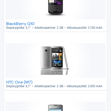
BlackBerry Q10
Dis­play­größe: 3,1"
Arbeitsspei­cher: 2 GB
Akku­ka­pa­zi­tät: 2100 mAh
HTC One (M7)
Dis­play­größe: 4,7"
Arbeitsspei­cher: 2 GB
Akku­ka­pa­zi­tät: 2300 mAh