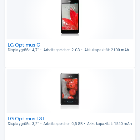
LG Optimus G
Dis­play­größe: 4,7"
Arbeitsspei­cher: 2 GB
Akku­ka­pa­zi­tät: 2100 mAh
LG Optimus L3 II
Dis­play­größe: 3,2"
Arbeitsspei­cher: 0,5 GB
Akku­ka­pa­zi­tät: 1540 mAh