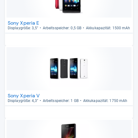
Sony Xperia E
Dis­play­größe: 3,5"
Arbeitsspei­cher: 0,5 GB
Akku­ka­pa­zi­tät: 1500 mAh
Sony Xperia V
Dis­play­größe: 4,3"
Arbeitsspei­cher: 1 GB
Akku­ka­pa­zi­tät: 1750 mAh