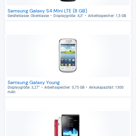
Samsung Galaxy S4 Mini LTE (8 GB)
Gerä­te­klasse: Ober­klasse
Dis­play­größe: 4,3"
Arbeitsspei­cher: 1,5 GB
Samsung Galaxy Young
Dis­play­größe: 3,27"
Arbeitsspei­cher: 0,75 GB
Akku­ka­pa­zi­tät: 1300
mAh