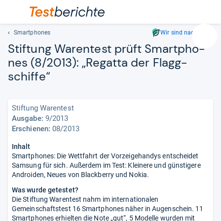
Smartphones
Wir sind nachhaltig
Suc
Stif­tung Waren­test prüft Smart­pho­
Geben
nes (8/2013): „Regatta der Flagg­
Sie
schiffe“
mindest
drei
Zeichen
ein.
Stiftung Warentest
Vorschl
Ausgabe:
9/2013
Erschienen:
08/2013
erschei
automat
Inhalt
und
Smartphones: Die Wettfahrt der Vorzeigehandys entscheidet
lassen
Samsung für sich. Außerdem im Test: Kleinere und günstigere
sich
Androiden, Neues von Blackberry und Nokia.
mit
Was wurde getestet?
den
Die Stiftung Warentest nahm im internationalen
Pfeiltas
Gemeinschaftstest 16 Smartphones näher in Augenschein. 11
auswähl
Smartphones erhielten die Note „gut“, 5 Modelle wurden mit