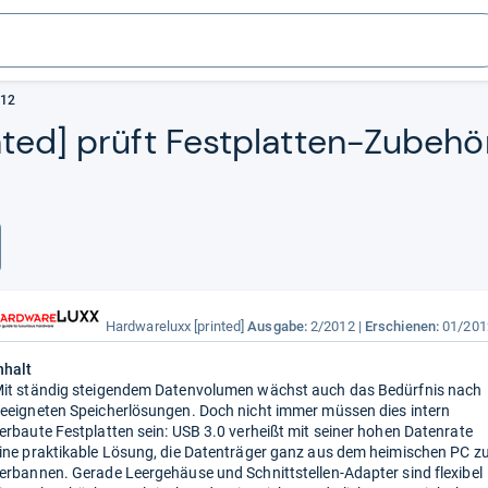
012
n­ted] prüft Fest­plat­ten-​Zube­h
Hardwareluxx [printed]
Ausgabe:
2/2012
Erschienen:
01/201
nhalt
it ständig steigendem Datenvolumen wächst auch das Bedürfnis nach
eeigneten Speicherlösungen. Doch nicht immer müssen dies intern
erbaute Festplatten sein: USB 3.0 verheißt mit seiner hohen Datenrate
ine praktikable Lösung, die Datenträger ganz aus dem heimischen PC z
erbannen. Gerade Leergehäuse und Schnittstellen-Adapter sind flexibel