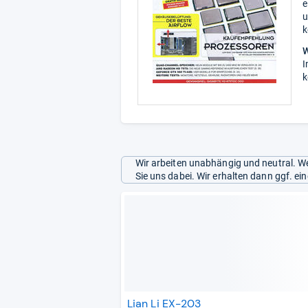
e
u
k
W
I
k
Wir arbeiten unabhängig und neutral. We
Sie uns dabei. Wir erhalten dann ggf. e
Lian Li EX-203