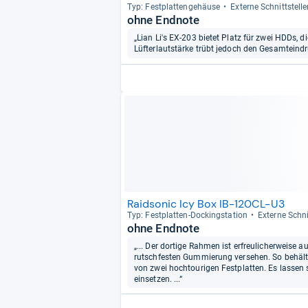
Typ: Fest­plat­ten­ge­häuse
Externe Schnitt­stel­
ohne Endnote
„Lian Li's EX-203 bietet Platz für zwei HDDs, d
Lüfterlautstärke trübt jedoch den Gesamteindr
Raidsonic Icy Box IB-120CL-U3
Typ: Fest­plat­ten-​Dockings­ta­tion
Externe Schnit
ohne Endnote
„... Der dortige Rahmen ist erfreulicherweise 
rutschfesten Gummierung versehen. So behält d
von zwei hochtourigen Festplatten. Es lassen s
einsetzen. ...“