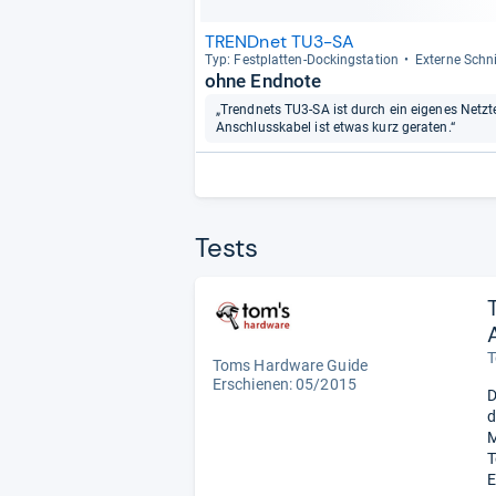
TRENDnet TU3-SA
Typ: Fest­plat­ten-​Dockings­ta­tion
Externe Schnit
ohne Endnote
„Trendnets TU3-SA ist durch ein eigenes Netztei
Anschlusskabel ist etwas kurz geraten.“
Tests
T
Toms Hardware Guide
Erschienen: 05/2015
D
d
M
T
E