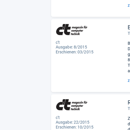
z
T
c't
B
Ausgabe: 8/2015
D
Erschienen: 03/2015
g
8
T
a
z
T
c't
Z
Ausgabe: 22/2015
d
Erschienen: 10/2015
d