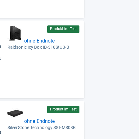
Produkt im Test
ohne Endnote
e
Raidsonic Icy Box IB-318StU3-B
u
Produkt im Test
ohne Endnote
SilverStone Technology SST-MS08B
t