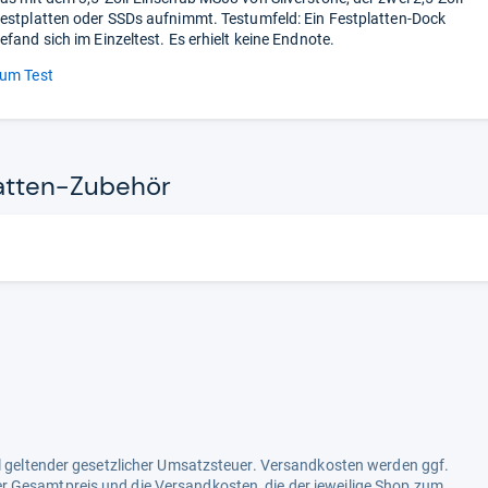
estplatten oder SSDs aufnimmt. Testumfeld: Ein Festplatten-Dock
efand sich im Einzeltest. Es erhielt keine Endnote.
um Test
­ten-​Zube­hör
ell geltender gesetzlicher Umsatzsteuer. Versandkosten werden ggf.
r Gesamtpreis und die Versandkosten, die der jeweilige Shop zum