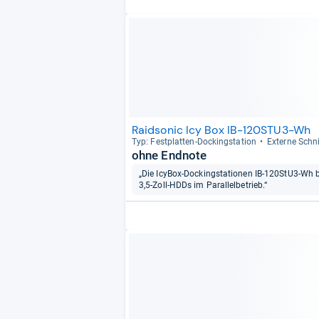
Raidsonic Icy Box IB-120STU3-Wh
Typ: Fest­plat­ten-​Dockings­ta­tion
Externe Schnit
ohne Endnote
„Die IcyBox-Dockingstationen IB-120StU3-Wh biet
3,5-Zoll-HDDs im Parallelbetrieb.“