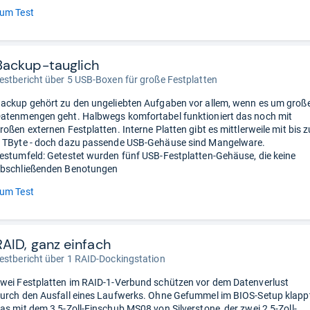
um Test
Backup-tauglich
estbericht über 5 USB-Boxen für große Festplatten
ackup gehört zu den ungeliebten Aufgaben vor allem, wenn es um groß
atenmengen geht. Halbwegs komfortabel funktioniert das noch mit
roßen externen Festplatten. Interne Platten gibt es mittlerweile mit bis z
 TByte - doch dazu passende USB-Gehäuse sind Mangelware.
estumfeld: Getestet wurden fünf USB-Festplatten-Gehäuse, die keine
bschließenden Benotungen
um Test
RAID, ganz einfach
estbericht über 1 RAID-Dockingstation
wei Festplatten im RAID-1-Verbund schützen vor dem Datenverlust
urch den Ausfall eines Laufwerks. Ohne Gefummel im BIOS-Setup klapp
as mit dem 3,5-Zoll-Einschub MS08 von Silverstone, der zwei 2,5-Zoll-