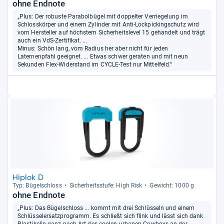
ohne Endnote
„Plus: Der robuste Parabolbügel mit doppelter Verriegelung im
Schlosskörper und einem Zylinder mit Anti-Lockpickingschutz wird
vom Hersteller auf höchstem Sicherheitslevel 15 gehandelt und trägt
auch ein VdS-Zertifikat. ...
Minus: Schön lang, vom Radius her aber nicht für jeden
Laternenpfahl geeignet. ... Etwas schwer geraten und mit neun
Sekunden Flex-Widerstand im CYCLE-Test nur Mittelfeld.“
Hiplok D
Typ: Bügel­schloss
Sicher­heits­stufe: High Risk
Gewicht: 1000 g
ohne Endnote
„Plus: Das Bügelschloss ... kommt mit drei Schlüsseln und einem
Schlüsselersatzprogramm. Es schließt sich flink und lässt sich dank
Plastikclip ganz nach Art des coolen urbanen Cowboys an der