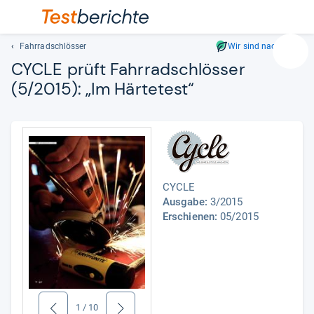
Fahrradschlösser
Wir sind nachhaltig
Suc
CYCLE prüft Fahr­rad­sch­lös­ser
Geben
(5/2015): „Im Här­te­test“
Sie
mindest
drei
Zeichen
ein.
Vorschl
erschei
CYCLE
automat
Ausgabe:
3/2015
und
Erschienen:
05/2015
lassen
sich
mit
den
Pfeiltas
auswähl
1
/
10
zurück
weiter