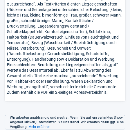
x „ausreichend“. Als Testkriterien dienten Liegeeigenschaften
(Rücken- und Seitenlage bei unterschiedlicher Belastung [kleine,
leichte Frau, kleine, birnenförmige Frau, großer, schwerer Mann,
großer, schrankförmiger Mann], Kontaktfläche /
Druckverteilung, Lageänderungswiderstand /
Schulterklappeffekt, Komforteigenschaften), Schlafklima,
Haltbarkeit (Dauerwalzversuch, Einfluss von Feuchtigkeit und
Temperatur), Bezug (Waschbarkeit / Beeinträchtigung durch
Nässe, Verarbeitung), Gesundheit und Umwelt
(Raumluftbelastung / Geruchsbelästigung, Schadstoffe,
Entsorgung), Handhabung sowie Deklaration und Werbung.
Eine schlechtere Beurteilung der Liegeeigenschaften als „gut“
wertete das Gesamturteil ab. Ebenfalls zu Abwertung des
Gesamturteils führte eine maximal „ausreichende“ Bewertung
von Haltbarkeit oder Handhabung. Waren Deklaration und
Werbung „mangelhaft“, verschlechterte sich die Gesamtnote.
Zudem enthält die PDF ein 2-seitiges Adressverzeichnis.
Wir arbeiten unabhängig und neutral. Wenn Sie auf ein verlinktes Shop-
Angebot klicken, unterstützen Sie uns dabei. Wir erhalten dann ggf. eine
Vergütung.
Mehr erfahren