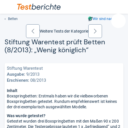
Betten
Wir sind nachhaltig
Suc
Geben
Weitere Tests der Kategorie
zurück
weiter
Sie
Stif­tung Waren­test prüft Bet­ten
mindest
(8/2013): „Wenig könig­lich“
drei
Zeichen
ein.
Stiftung Warentest
Vorschl
Ausgabe:
9/2013
erschei
Erschienen:
08/2013
automat
und
Inhalt
lassen
Boxspringbetten: Erstmals haben wir die vielbeworbenen
sich
Boxspringbetten getestet. Rundum empfehlenswert ist keines
mit
der drei exemplarisch ausgewählten Modelle.
den
Was wurde getestet?
Pfeiltas
Getestet wurden drei Boxspringbetten mit den Maßen 90 x 200
auswähl
Zentimeter. Die Testergebnisse lauteten 1 x „befriedigend“ und 2