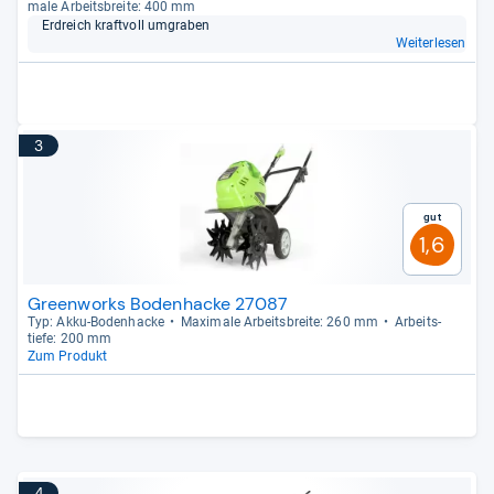
male Arbeits­breite: 400 mm
Erd­reich kraft­voll umgra­ben
Weiterlesen
3
Gut
1,6
Greenworks Bodenhacke 27087
Typ: Akku-​Boden­ha­cke
Maxi­male Arbeits­breite: 260 mm
Arbeit­s­
tiefe: 200 mm
Zum Produkt
4