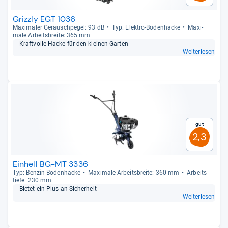
Grizzly EGT 1036
Maxi­ma­ler Geräusch­pe­gel: 93 dB
Typ: Elek­tro-​Boden­ha­cke
Maxi­
male Arbeits­breite: 365 mm
Kraft­volle Hacke für den klei­nen Gar­ten
Weiterlesen
Gut
2,3
Einhell BG-MT 3336
Typ: Ben­zin-​Boden­ha­cke
Maxi­male Arbeits­breite: 360 mm
Arbeit­s­
tiefe: 230 mm
Bie­tet ein Plus an Sicher­heit
Weiterlesen