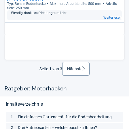
Typ: Ben­zin-​Boden­ha­cke
Maxi­male Arbeits­breite: 500 mm
Arbeit­s­
tiefe: 250 mm
Wen­dig dank Lauf­rich­tungs­um­kehr
Weiterlesen
Seite 1 von 3
Nächste
weiter
Ratgeber: Motorhacken
Inhaltsverzeichnis
Ein einfaches Gartengerät für die Bodenbearbeitung
Drei Antriebsarten – welche passt zu Ihnen?