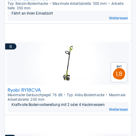
Typ: Ben­zin-​Boden­ha­cke
Maxi­male Arbeits­breite: 500 mm
Arbeit­s­
tiefe: 350 mm
Fährt an ihren Ein­satzort
Weiterlesen
6
Gut
1,8
Ryobi RY18CVA
Maxi­ma­ler Geräusch­pe­gel: 76 dB
Typ: Akku-​Boden­ha­cke
Maxi­male
Arbeits­breite: 200 mm
Kraft­volle Boden­vor­be­rei­tung mit 2 oder 4 Hack­mes­sern
Weiterlesen