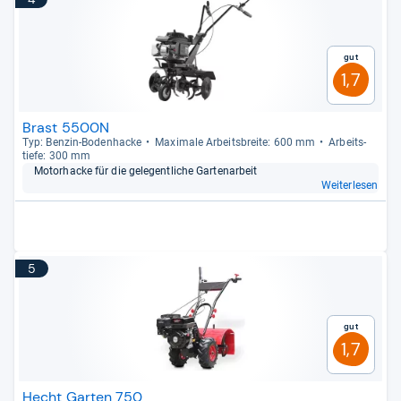
Gut
1,7
Brast 5500N
Typ: Ben­zin-​Boden­ha­cke
Maxi­male Arbeits­breite: 600 mm
Arbeit­s­
tiefe: 300 mm
Motor­ha­cke für die gele­gent­li­che Gar­ten­ar­beit
Weiterlesen
5
Gut
1,7
Hecht Garten 750