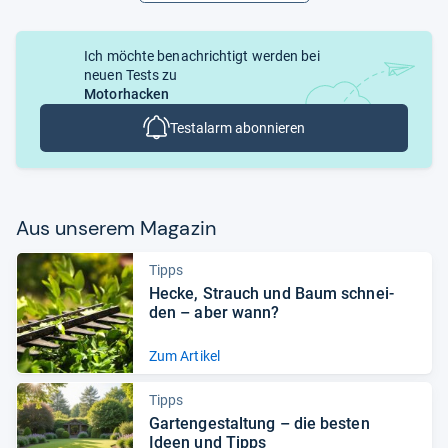
Ich möchte benachrichtigt werden bei
neuen Tests zu
Motorhacken
Testalarm abonnieren
Aus unse­rem Maga­zin
Tipps
Hecke, Strauch und Baum schnei­
den – aber wann?
Zum Artikel
Tipps
Gar­ten­ge­stal­tung – die bes­ten
Ideen und Tipps