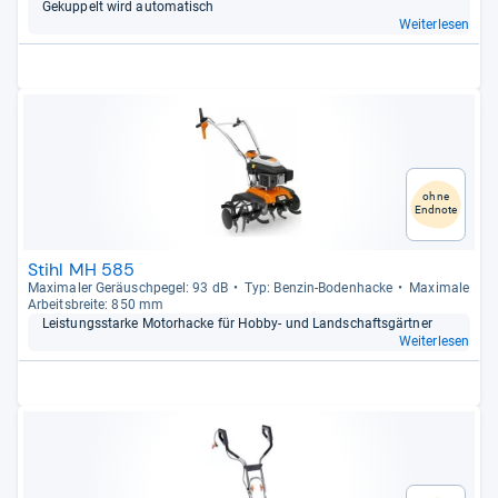
Gekup­pelt wird auto­ma­tisch
Weiterlesen
ohne
Endnote
Stihl MH 585
Maxi­ma­ler Geräusch­pe­gel: 93 dB
Typ: Ben­zin-​Boden­ha­cke
Maxi­male
Arbeits­breite: 850 mm
Leis­tungs­starke Motor­ha­cke für Hobby-​ und Land­schafts­gärt­ner
Weiterlesen