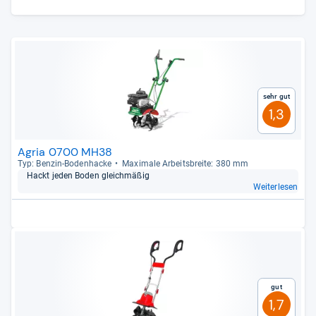
Sehr gut
1,3
Agria 0700 MH38
Typ: Ben­zin-​Boden­ha­cke
Maxi­male Arbeits­breite: 380 mm
Hackt jeden Boden gleich­mä­ßig
Weiterlesen
Gut
1,7