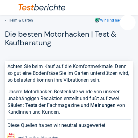
Heim & Garten
Wir sind nachhaltig
Suc
Die bes­ten Motor­ha­cken | Test &
Geben
Sie
Kauf­be­ra­tung
mindest
drei
Zeichen
Achten Sie beim Kauf auf die Komfortmerkmale. Denn
ein.
so gut eine Bodenfräse Sie im Garten unterstützen wird,
Vorschl
so belastend können ihre Vibrationen sein.
erschei
automat
Unsere Motorhacken-Bestenliste wurde von unserer
und
unabhängigen Redaktion erstellt und fußt auf zwei
lassen
Säulen:
Tests
der Fachmagazine und
Meinungen
von
sich
Kundinnen und Kunden.
mit
den
Diese Quellen haben wir
neutral
ausgewertet:
Pfeiltas
auswähl
und 2 weitere Magazine