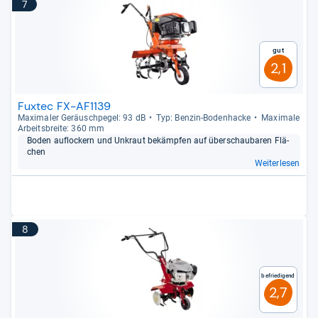
7
Gut
2,1
Fuxtec FX-AF1139
Maxi­ma­ler Geräusch­pe­gel: 93 dB
Typ: Ben­zin-​Boden­ha­cke
Maxi­male
Arbeits­breite: 360 mm
Boden auf­lo­ckern und Unkraut bekämp­fen auf über­schau­ba­ren Flä­
chen
Weiterlesen
8
Befriedigend
2,7