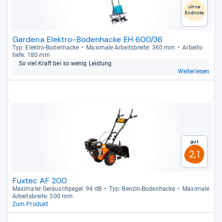
ohne
Endnote
Gardena Elektro-Bodenhacke EH 600/36
Typ: Elek­tro-​Boden­ha­cke
Maxi­male Arbeits­breite: 360 mm
Arbeit­s­
tiefe: 180 mm
So viel Kraft bei so wenig Leis­tung
Weiterlesen
Gut
2,1
Fuxtec AF 200
Maxi­ma­ler Geräusch­pe­gel: 94 dB
Typ: Ben­zin-​Boden­ha­cke
Maxi­male
Arbeits­breite: 500 mm
Zum Produkt