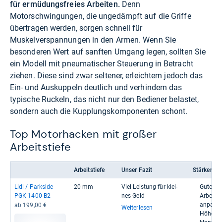
für ermüdungsfreies Arbeiten.
Denn
Motorschwingungen, die ungedämpft auf die Griffe
übertragen werden, sorgen schnell für
Muskelverspannungen in den Armen. Wenn Sie
besonderen Wert auf sanften Umgang legen, sollten Sie
ein Modell mit pneumatischer Steuerung in Betracht
ziehen. Diese sind zwar seltener, erleichtern jedoch das
Ein- und Auskuppeln deutlich und verhindern das
typische Ruckeln, das nicht nur den Bediener belastet,
sondern auch die Kupplungskomponenten schont.
Top Motorhacken mit großer
Arbeitstiefe
Arbeitstiefe
Unser Fazit
Stärken
Lidl / Park­side
20 mm
Viel Leis­tung für klei­
Gute Dur
PGK 1400 B2
nes Geld
Arbeits­b
anpas­s
ab 199,00 €
Weiterlesen
Höhen­ve