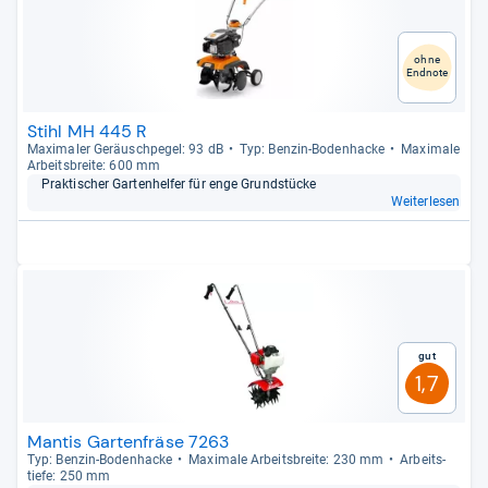
ohne
Endnote
Stihl MH 445 R
Maxi­ma­ler Geräusch­pe­gel: 93 dB
Typ: Ben­zin-​Boden­ha­cke
Maxi­male
Arbeits­breite: 600 mm
Prak­ti­scher Gar­ten­hel­fer für enge Grund­stücke
Weiterlesen
Gut
1,7
Mantis Gartenfräse 7263
Typ: Ben­zin-​Boden­ha­cke
Maxi­male Arbeits­breite: 230 mm
Arbeit­s­
tiefe: 250 mm