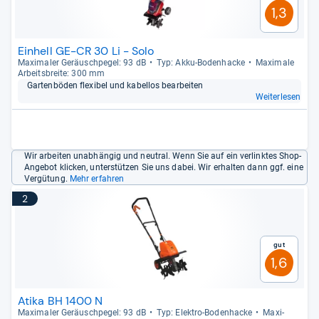
1,3
Einhell GE-CR 30 Li - Solo
Maxi­ma­ler Geräusch­pe­gel: 93 dB
Typ: Akku-​Boden­ha­cke
Maxi­male
Arbeits­breite: 300 mm
Gar­ten­bö­den fle­xi­bel und kabel­los bear­bei­ten
Weiterlesen
Wir arbeiten unabhängig und neutral. Wenn Sie auf ein verlinktes Shop-
Angebot klicken, unterstützen Sie uns dabei. Wir erhalten dann ggf. eine
Vergütung.
Mehr erfahren
2
Gut
1,6
Atika BH 1400 N
Maxi­ma­ler Geräusch­pe­gel: 93 dB
Typ: Elek­tro-​Boden­ha­cke
Maxi­