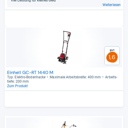
Viel Leis­tung für klei­nes Geld
Weiterlesen
Gut
1,6
Einhell GC-RT 1440 M
Typ: Elek­tro-​Boden­ha­cke
Maxi­male Arbeits­breite: 400 mm
Arbeit­s­
tiefe: 200 mm
Zum Produkt