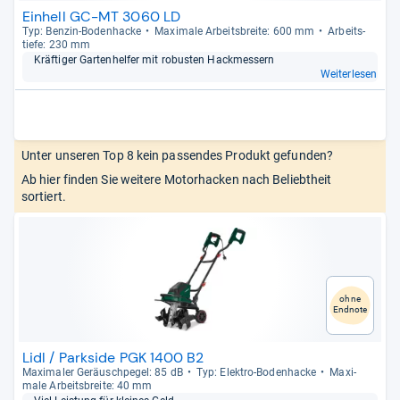
Einhell GC-MT 3060 LD
Typ: Ben­zin-​Boden­ha­cke
Maxi­male Arbeits­breite: 600 mm
Arbeit­s­
tiefe: 230 mm
Kräf­ti­ger Gar­ten­hel­fer mit robus­ten Hack­mes­sern
Weiterlesen
Unter unseren Top 8 kein passendes Produkt gefunden?
Ab hier finden Sie weitere Motorhacken nach Beliebtheit
sortiert.
ohne
Endnote
Lidl / Parkside PGK 1400 B2
Maxi­ma­ler Geräusch­pe­gel: 85 dB
Typ: Elek­tro-​Boden­ha­cke
Maxi­
male Arbeits­breite: 40 mm