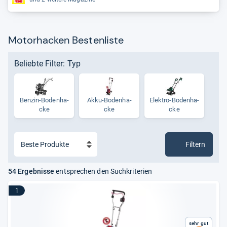
Motorhacken Bestenliste
Beliebte Filter: Typ
Ben­zin-​Boden­ha­
Akku-​Boden­ha­
Elek­tro-​Boden­ha­
cke
cke
cke
Filtern
54 Ergebnisse
entsprechen den Suchkriterien
1
Sehr gut