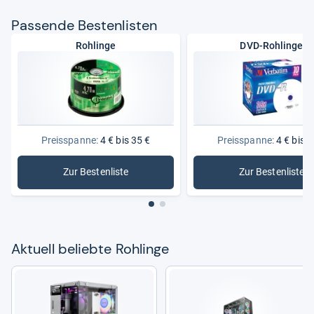
Pas­sende Bes­ten­lis­ten
Rohlinge
DVD-Rohlinge
Preisspanne:
4 € bis 35 €
Preisspanne:
4 € bis 3
Zur Bestenliste
Zur Bestenliste
: Rohlinge
: DVD-Roh
Aktu­ell beliebte Roh­linge