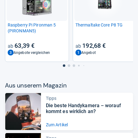
Raspberry Pi Piron­man 5
Ther­mal­take Core P8 TG
(PIRON­MAN5)
63,39 €
192,68 €
3
1
Angebote vergleichen
Angebot
Aus unse­rem Maga­zin
Tipps
Die beste Han­dy­ka­mera – wor­auf
kommt es wirk­lich an?
Zum Artikel