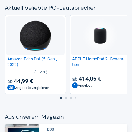
Aktu­ell beliebte PC-​Laut­spre­cher
Ama­zon Echo Dot (5. Gen.,
APPLE Home­Pod 2. Gene­ra­
2022)
tion
(192k+)
414,05 €
44,99 €
1
Angebot
38
Angebote vergleichen
Aus unse­rem Maga­zin
Tipps