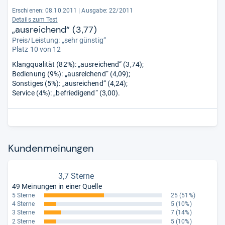
Erschienen: 08.10.2011
|
Ausgabe: 22/2011
Details zum Test
„ausreichend“ (3,77)
Preis/Leistung: „sehr günstig“
Platz 10 von 12
Klangqualität (82%): „ausreichend“ (3,74);
Bedienung (9%): „ausreichend“ (4,09);
Sonstiges (5%): „ausreichend“ (4,24);
Service (4%): „befriedigend“ (3,00).
Kun­den­mei­nun­gen
3,7 Sterne
49 Meinungen in einer Quelle
5 Sterne
25
(51%)
4 Sterne
5
(10%)
3 Sterne
7
(14%)
2 Sterne
5
(10%)