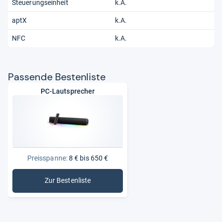
Steuerungseinheit
k.A.
aptX
k.A.
NFC
k.A.
Pas­sende Bes­ten­liste
PC-Lautsprecher
Preisspanne:
8 € bis 650 €
Zur Bestenliste
: PC-Lautsprecher