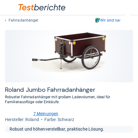
Fahrradanhänger
Wir sind nachhaltig
Suc
Geben
Sie
mindest
drei
Zeichen
ein.
Vorschl
erschei
automat
Roland Jumbo Fahr­rad­an­hän­ger
und
Robuster Fahrradanhänger mit großem Ladevolumen, ideal für
lassen
Familienausflüge oder Einkäufe.
sich
7 Meinungen
mit
4,4
Her­stel­ler: Roland
Farbe: Schwarz
den
von
Pfeiltas
5
Robust und höhenverstellbar, praktische Lösung.
Sternen
auswähl