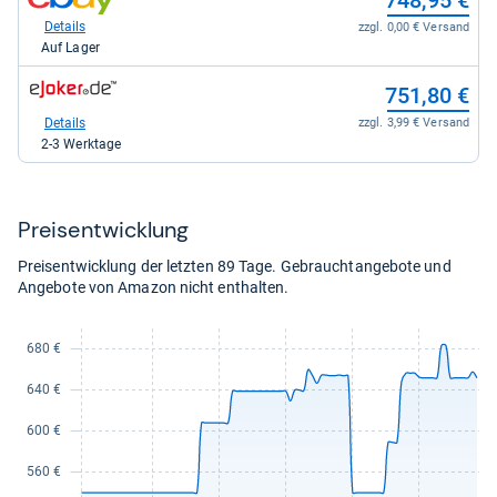
748,95 €
Shop:
bei
Details
zzgl. 0,00 € Versand
eBay
Auf Lager
für
748,95
zum
751,80 €
kaufen.
Shop:
bei
Details
zzgl. 3,99 € Versand
ejoker.de
2-3 Werktage
für
751,80
kaufen.
Preis­ent­wick­lung
Preisentwicklung der letzten 89 Tage. Gebrauchtangebote und
Angebote von Amazon nicht enthalten.