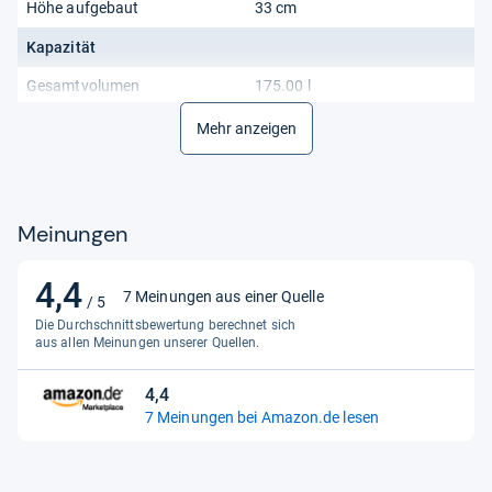
Höhe aufgebaut
33 cm
Kapazität
Gesamtvolumen
175.00 l
Allgemein
Mehr anzeigen
Aktualität
Nur aktuelle Produkte
Material
Meinungen
Gestellmaterial
Stahl
Funktionalitäten
4,4
4,4
7 Meinungen aus einer Quelle
/ 5
von
Eigenschaften
höhenverstellbar
Die Durchschnittsbewertung berechnet sich
5
aus allen Meinungen unserer Quellen.
Sternen
4,4
4,4
7 Meinungen bei Amazon.de lesen
von
5
Sternen