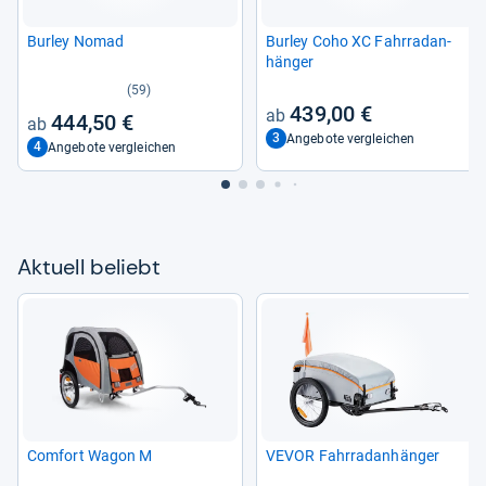
Bur­ley Nomad
Bur­ley Coho XC Fahr­rad­an­
hän­ger
(59)
439,00 €
444,50 €
3
Angebote vergleichen
4
Angebote vergleichen
Aktu­ell beliebt
Com­fort Wagon M
VEVOR Fahr­rad­an­hän­ger