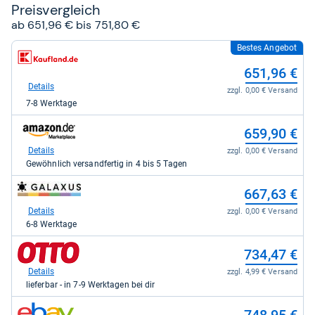
Preis­ver­gleich
ab 651,96 € bis 751,80 €
Bestes Angebot
zum
Shop:
651,96 €
bei
Kaufland
Details
zzgl. 0,00 € Versand
für
7-8 Werktage
651,96
kaufen.
zum
659,90 €
Shop:
bei
Details
zzgl. 0,00 € Versand
Amazon.de
Gewöhnlich versandfertig in 4 bis 5 Tagen
für
659,90
zum
667,63 €
kaufen.
Shop:
bei
Details
zzgl. 0,00 € Versand
galaxus
6-8 Werktage
für
667,63
zum
734,47 €
kaufen.
Shop:
bei
Details
zzgl. 4,99 € Versand
Otto.de
lieferbar - in 7-9 Werktagen bei dir
für
734,47
zum
kaufen.