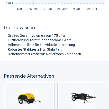
Gut zu wis­sen
Großes Gesamt­vo­lu­men von 175 Litern.
Luft­be­rei­fung sorgt für ange­nehme Fahrt.
Höhen­ver­stell­bar für indi­vi­du­elle Anpas­sung.
Robus­tes Stahl­ge­stell für Sta­bi­li­tät.
Sicher­heits­merk­male wie Reflek­to­ren vor­han­den.
Pas­sende Alter­na­ti­ven