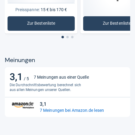
Preisspanne:
15 € bis 170 €
Zur Bestenliste
Zur Bestenliste
: Sattelstützen
: Gefedert
Meinungen
3,1
3,1
7 Meinungen aus einer Quelle
/ 5
von
Die Durchschnittsbewertung berechnet sich
5
aus allen Meinungen unserer Quellen.
Sternen
3,1
3,1
7 Meinungen bei Amazon.de lesen
von
5
Sternen