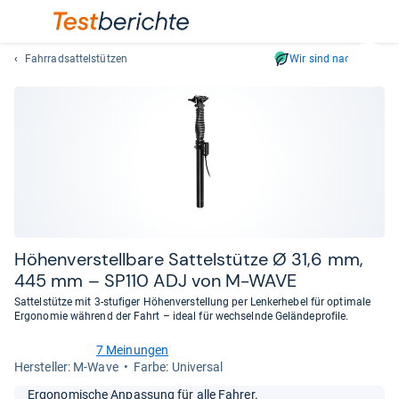
Fahrradsattelstützen
Wir sind nachhaltig
Suc
Geben
Sie
mindest
drei
Zeichen
ein.
Vorschl
erschei
automat
Höhen­ver­stell­bare Sat­tel­stütze Ø 31,6 mm,
und
445 mm – SP110 ADJ von M-​WAVE
lassen
Sattelstütze mit 3-stufiger Höhenverstellung per Lenkerhebel für optimale
sich
Ergonomie während der Fahrt – ideal für wechselnde Geländeprofile.
mit
den
7 Meinungen
3,1
Her­stel­ler: M-Wave
Farbe: Universal
Pfeiltas
von
auswähl
5
Ergonomische Anpassung für alle Fahrer.