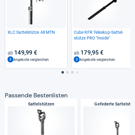
XLC Sat­tel­stütze All MTN
Cube RFR Tele­skop-​Sat­tel­
stütze PRO "Inside"
149,99 €
179,95 €
3
3
Angebote vergleichen
Angebote vergleichen
Pas­sende Bes­ten­lis­ten
Sattelstützen
Gefederte Sattelstü