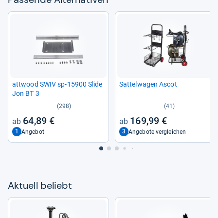
att­wood SWIV sp-​15900 Slide
Sat­tel­wa­gen Ascot
Jon BT 3
(298)
(41)
64,89 €
169,99 €
1
3
Angebot
Angebote vergleichen
Aktu­ell beliebt