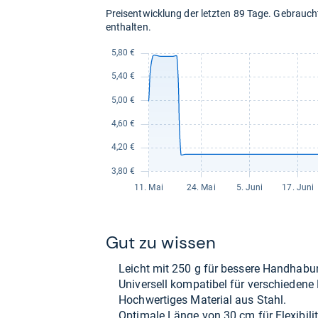
Preisentwicklung der letzten 89 Tage. Gebrau
enthalten.
Gut zu wis­sen
Leicht mit 250 g für bes­sere Hand­ha­bu
Uni­ver­sell kom­pa­ti­bel für ver­schie­dene 
Hoch­wer­ti­ges Mate­rial aus Stahl.
Opti­male Länge von 30 cm für Fle­xi­bi­li­t