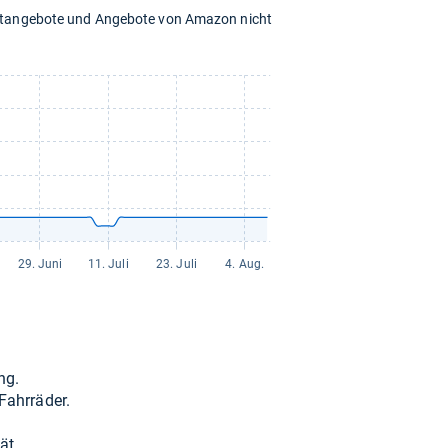
chtangebote und Angebote von Amazon nicht
ng.
Fahr­rä­der.
ät.