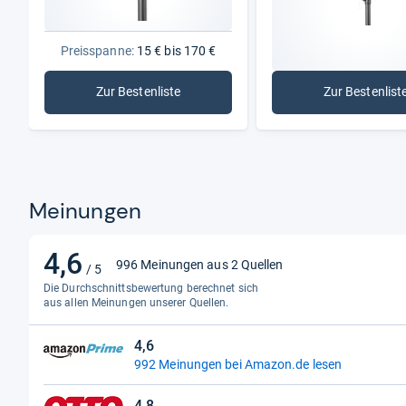
Preisspanne:
15 € bis 170 €
Zur Bestenliste
Zur Bestenlist
: Sattelstützen
: Gefed
Meinungen
4,6
4,6
996 Meinungen aus 2 Quellen
/ 5
von
Die Durchschnittsbewertung berechnet sich
5
aus allen Meinungen unserer Quellen.
Sternen
4,6
4,6
992 Meinungen bei Amazon.de lesen
von
5
4,8