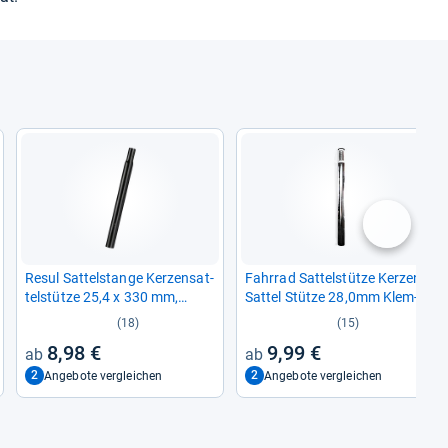
nächste
Resul Sat­tel­stange Ker­zen­sat­
Fahr­rad Sat­tel­stütze Ker­zen
tel­stütze 25,4 x 330 mm,
Sat­tel Stütze 28,0mm Klem­
Stahl, schwarz
mung 300mm lang Stahl
(18)
(15)
Chrom
8,98 €
9,99 €
2
2
Angebote vergleichen
Angebote vergleichen