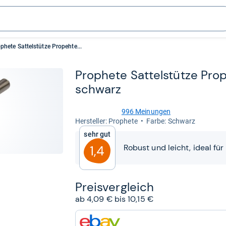
phete Sattelstütze Propehte...
Pro­phete Sat­tel­stütze Pro­
schwarz
996 Meinungen
4,6
Her­stel­ler: Prophete
Farbe: Schwarz
von
Sehr gut
5
Sternen
Robust und leicht, ideal für
1,4
Preis­ver­gleich
ab 4,09 € bis 10,15 €
zum
Shop: