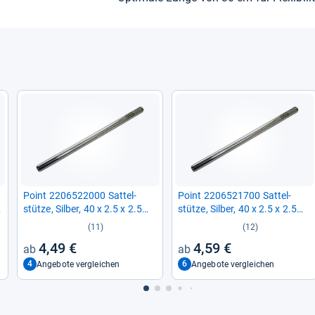
Point 2206522000 Sat­tel­
Point 2206521700 Sat­tel­
stütze, Sil­ber, 40 x 2.5 x 2.5
stütze, Sil­ber, 40 x 2.5 x 2.5
cm
cm
(11)
(12)
4,49 €
4,59 €
4
6
Angebote vergleichen
Angebote vergleichen