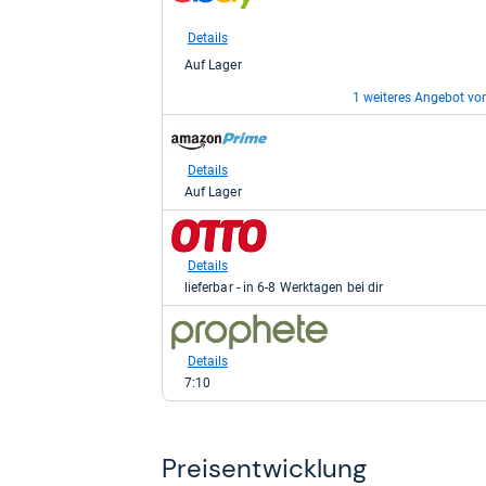
bei
eBay
Details
für
Auf Lager
4,09
kaufen.
1 weiteres Angebot vo
zum
zum
Shop:
Shop:
bei
bei
Details
Details
eBay
Amazon.de
Auf Lager
Auf Lager
für
für
10,15
4,99
zum
kaufen.
kaufen.
Shop:
bei
Details
Otto.de
lieferbar - in 6-8 Werktagen bei dir
für
9,99
zum
kaufen.
Shop:
bei
Details
prophete
7:10
für
4,99
kaufen.
Preis­ent­wick­lung