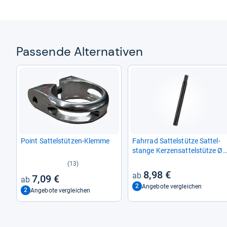
Pas­sende Alter­na­ti­ven
Point Sat­tel­stüt­zen-​Klemme
Fahr­rad Sat­tel­stütze Sat­tel­
stange Ker­zen­sat­tel­stütze Ø
28,6 mm 330 mm schwarz
(13)
8,98 €
7,09 €
2
Angebote vergleichen
2
Angebote vergleichen