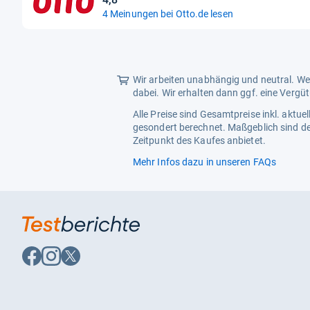
Sternen
4,8
4 Meinungen bei Otto.de lesen
von
5
Sternen
Wir arbeiten unabhängig und neutral. Wen
dabei. Wir erhalten dann ggf. eine Vergü
Alle Preise sind Gesamtpreise inkl. aktu
gesondert berechnet. Maßgeblich sind de
Zeitpunkt des Kaufes anbietet.
Mehr Infos dazu in unseren FAQs
Auf
Auf
Auf
Facebook
Instagram
X
folgen
folgen
folgen