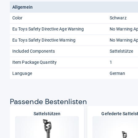
Allgemein
Color
Schwarz
Eu Toys Safety Directive Age Warning
No Warning Ap
Eu Toys Safety Directive Warning
No Warning Ap
Included Components
Sattelstütze
Item Package Quantity
1
Language
German
Pas­sende Bes­ten­lis­ten
Sattelstützen
Gefederte Sattels