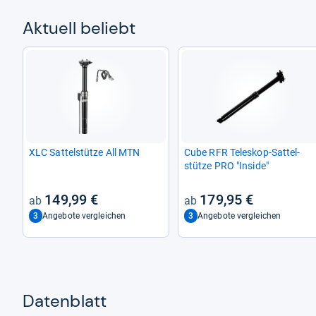
Aktu­ell beliebt
XLC Sat­tel­stütze All MTN
Cube RFR Tele­skop-​Sat­tel­
stütze PRO "Inside"
149,99 €
179,95 €
3
3
Angebote vergleichen
Angebote vergleichen
Datenblatt