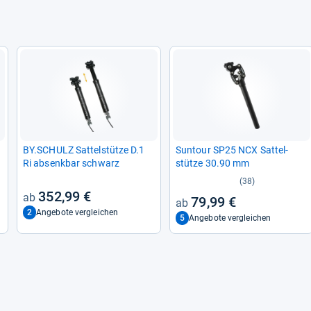
BY.SCHULZ Sat­tel­stütze D.1
Sun­tour SP25 NCX Sat­tel­
Ri absenk­bar schwarz
stütze 30.90 mm
(38)
352,99 €
79,99 €
2
Angebote vergleichen
5
Angebote vergleichen