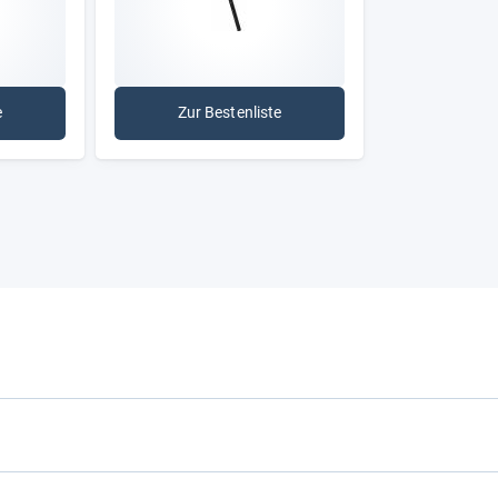
e
Zur Bestenliste
erte Sattelstütze
: Patent-Sattelstütze