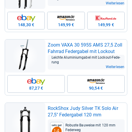
Weiterlesen
148,30 €
149,99 €
149,99 €
Zoom VAXA 30 595S AMS 27,5 Zoll
Fahr­rad Feder­ga­bel mit Lock­out
Leichte Alu­mi­ni­um­ga­bel mit Lock­out-​Fede­
rung
Weiterlesen
87,27 €
90,54 €
RockS­hox Judy Sil­ver TK Solo Air
27,5" Feder­ga­bel 120 mm
Robuste Bau­weise mit 120 mm
Sehr gut
Feder­weg
1,4