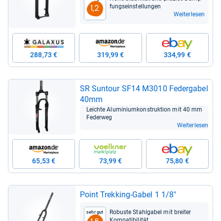
fungs­ein­stel­lun­gen
1,2
Weiterlesen
288,73 €
319,99 €
334,99 €
SR Sun­tour SF14 M3010 Feder­ga­bel
40mm
Leichte Alu­mi­ni­um­kon­struk­tion mit 40 mm
Feder­weg
Weiterlesen
65,53 €
73,99 €
75,80 €
Point Trek­king-​Gabel 1 1/8"
Robuste Stahl­ga­bel mit brei­ter
Sehr gut
Kom­pa­ti­bi­li­tät