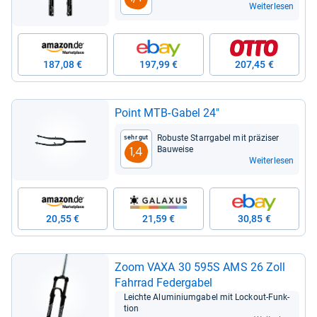
Weiterlesen
187,08 €
197,99 €
207,45 €
Point MTB-​Gabel 24"
Robuste Starr­ga­bel mit prä­zi­ser
Sehr gut
Bau­weise
1,4
Weiterlesen
20,55 €
21,59 €
30,85 €
Zoom VAXA 30 595S AMS 26 Zoll
Fahr­rad Feder­ga­bel
Leichte Alu­mi­ni­um­ga­bel mit Lock­out-​Funk­
tion