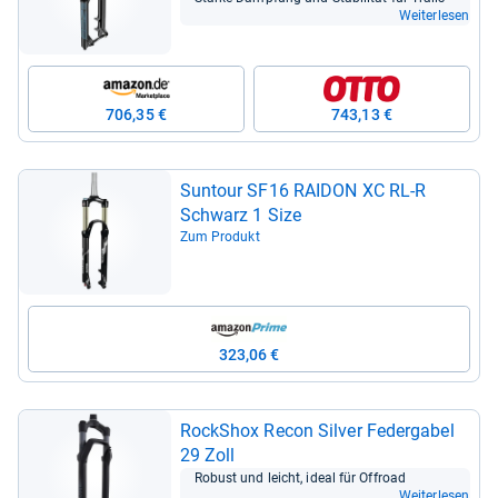
Weiterlesen
706,35 €
743,13 €
Sun­tour SF16 RAI­DON XC RL-​R
Schwarz 1 Size
Zum Produkt
323,06 €
RockS­hox Recon Sil­ver Feder­ga­bel
29 Zoll
Robust und leicht, ideal für Offroad
Weiterlesen