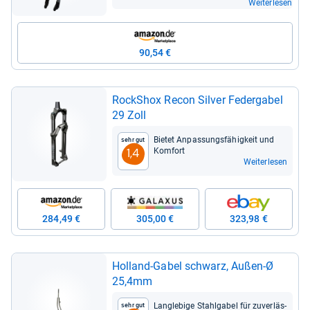
Weiterlesen
90,54 €
RockS­hox Recon Sil­ver Feder­ga­bel
29 Zoll
Bie­tet Anpas­sungs­fä­hig­keit und
Sehr gut
Kom­fort
1,4
Weiterlesen
284,49 €
305,00 €
323,98 €
Hol­land-​Gabel schwarz, Außen-​Ø
25,4mm
Lang­le­bige Stahl­ga­bel für zuver­läs­
Sehr gut