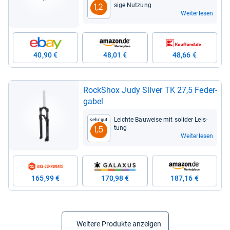
sige Nut­zung
1,2
Weiterlesen
40,90 €
48,01 €
48,66 €
RockS­hox Judy Sil­ver TK 27,5 Feder­
ga­bel
Leichte Bau­weise mit soli­der Leis­
Sehr gut
tung
1,5
Weiterlesen
165,99 €
170,98 €
187,16 €
Weitere Produkte anzeigen