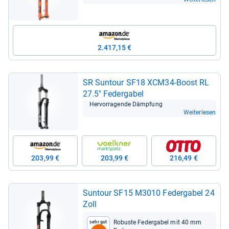
2.417,15 €
SR Sun­tour SF18 XCM34-​Boost RL
27.5" Feder­ga­bel
Her­vor­ra­gende Dämp­fung
Weiterlesen
203,99 €
203,99 €
216,49 €
Sun­tour SF15 M3010 Feder­ga­bel 24
Zoll
Robuste Feder­ga­bel mit 40 mm
Sehr gut