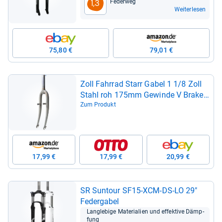
Feder­weg
1,3
Weiterlesen
75,80 €
79,01 €
Zoll Fahr­rad Starr Gabel 1 1/8 Zoll
Stahl roh 175mm Gewinde V Brake
Fel­gen­bremse 24
Zum Produkt
17,99 €
17,99 €
20,99 €
SR Sun­tour SF15-​XCM-​DS-​LO 29"
Feder­ga­bel
Lang­le­bige Mate­ria­lien und effek­tive Dämp­
fung