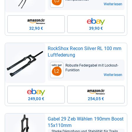
1,5
Weiterlesen
32,90 €
39,90 €
RockS­hox Recon Sil­ver RL 100 mm
Luft­fe­de­rung
Robuste Feder­ga­bel mit Lock­out-​
Sehr gut
Funk­tion
1,2
Weiterlesen
249,00 €
254,05 €
Gabel 29 Zeb Wäh­len 190mm Boost
15x110mm
Starke Dämp­fung und Sta­bi­li­tät für Trails