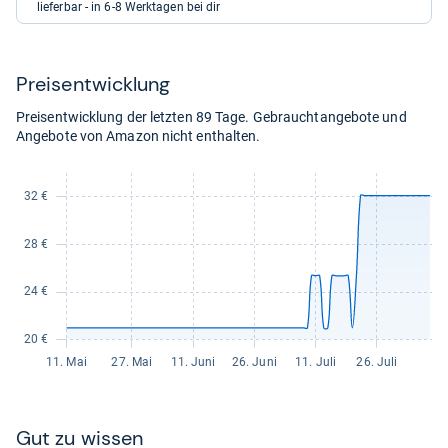
eBay
Otto.de
Auf Lager
lieferbar - in 6-8 Werktagen bei dir
für
für
48,69
33,57
kaufen.
kaufen.
Preis­ent­wick­lung
Preisentwicklung der letzten 89 Tage. Gebrauchtangebote und
Angebote von Amazon nicht enthalten.
Gut zu wis­sen