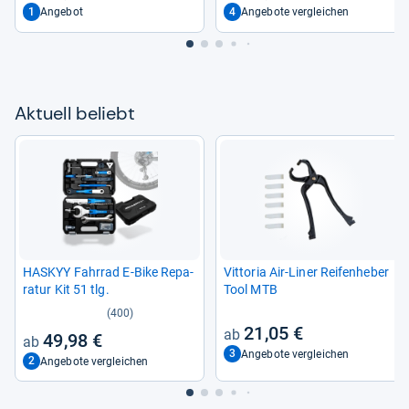
1
4
Angebot
Angebote vergleichen
Aktu­ell beliebt
HAS­KYY Fahr­rad E-​Bike Repa­
Vit­to­ria Air-​Liner Rei­fen­he­ber
ra­tur Kit 51 tlg.
Tool MTB
(400)
21,05 €
49,98 €
3
Angebote vergleichen
2
Angebote vergleichen