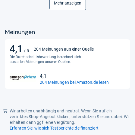
Mehr anzeigen
Model Name
Torquefix
Model Number
Btl-119
Operation Mode
Mechanisch
Meinungen
Package Dimensions LxWxH
15.12x12.56x1.46 Inches
4,1
Pattern
Single
4,1
204 Meinungen aus einer Quelle
/ 5
von
Recommended Browse Nodes
Die Durchschnittsbewertung berechnet sich
190549011, 2077153031
5
aus allen Meinungen unserer Quellen.
Set Name
6 Nm
Sternen
4,1
4,1
Size
6 Nm
204 Meinungen bei Amazon.de lesen
von
Style
Btl-119
5
Sternen
Unit Count
1.0
Wir arbeiten unabhängig und neutral. Wenn Sie auf ein
Weight
0.6 Pounds
verlinktes Shop-Angebot klicken, unterstützen Sie uns dabei. Wir
erhalten dann ggf. eine Vergütung.
Erfahren Sie, wie sich Testberichte.de finanziert