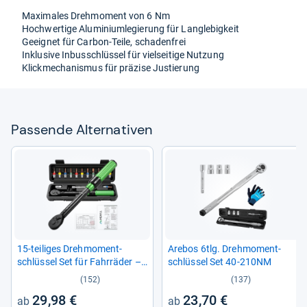
Maxi­ma­les Dreh­mo­ment von 6 Nm
Hoch­wer­tige Alu­mi­ni­um­le­gie­rung für Lang­le­big­keit
Geeig­net für Car­bon-​Teile, scha­den­frei
Inklu­sive Inbus­schlüs­sel für viel­sei­tige Nut­zung
Klick­me­cha­nis­mus für prä­zise Jus­tie­rung
Pas­sende Alter­na­ti­ven
15-​tei­li­ges Dreh­mo­ment­
Are­bos 6tlg. Dreh­mo­ment­
schlüs­sel Set für Fahr­rä­der –
schlüs­sel Set 40-​210NM
2-​24 Nm, prä­zise und kom­
(152)
(137)
pakt
29,98 €
23,70 €