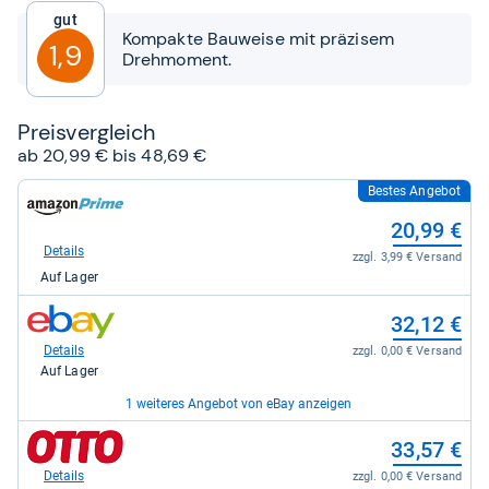
5
Gut
Sternen
Kompakte Bauweise mit präzisem
1,9
Drehmoment.
Preis­ver­gleich
ab 20,99 € bis 48,69 €
Bestes Angebot
zum
Shop:
20,99 €
bei
Amazon.de
Details
zzgl. 3,99 € Versand
für
Auf Lager
20,99
kaufen.
zum
32,12 €
Shop:
bei
Details
zzgl. 0,00 € Versand
eBay
Auf Lager
für
32,12
1 weiteres Angebot von eBay anzeigen
kaufen.
zum
zum
48,69 €
33,57 €
Shop:
Shop:
bei
bei
Details
Details
zzgl. 0,00 € Versand
zzgl. 0,00 € Versand