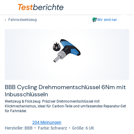
Fahrradwerkzeug
Wir sind nachhaltig
Suc
Geben
Sie
mindest
drei
Zeichen
ein.
Vorschl
erschei
automat
BBB Cycling Dreh­mo­ment­schlüs­sel 6Nm mit
und
Inbus­schlüs­seln
lassen
Werkzeug & Flickzeug: Präziser Drehmomentschlüssel mit
sich
Klickmechanismus, ideal für Carbon-Teile und umfassendes Reparatur-Set
mit
für Fahrräder.
den
204 Meinungen
Pfeiltas
4,1
Her­stel­ler: BBB
Farbe: Schwarz
Größe: 6 UK
von
auswähl