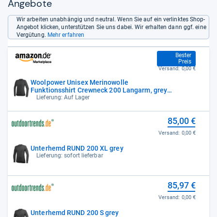
Angebote
Wir arbeiten unabhängig und neutral. Wenn Sie auf ein verlinktes Shop-
Angebot klicken, unterstützen Sie uns dabei. Wir erhalten dann ggf. eine
Vergütung.
Mehr erfahren
80,30 €
Bester
Preis
Versand:
0,00 €
Woolpower Unisex Merinowolle
Funktionsshirt Crewneck 200 Langarm, grey,
XL
Lieferung: Auf Lager
85,00 €
Versand:
0,00 €
Unterhemd RUND 200 XL grey
Lieferung: sofort lieferbar
85,97 €
Versand:
0,00 €
Unterhemd RUND 200 S grey