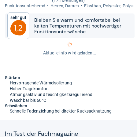
(174 Meinungen)
Funk­ti­ons­un­ter­hemd
Her­ren, Damen
Elasthan, Poly­es­ter, Poly­am
Sehr gut
Blei­ben Sie warm und kom­for­ta­bel bei
kal­ten Tem­pe­ra­tu­ren mit hoch­wer­ti­ger
1,2
Funk­ti­ons­un­ter­wä­sche
Aktuelle Info wird geladen...
Stärken
Hervorragende Wärmeisolierung
Hoher Tragekomfort
Atmungsaktiv und feuchtigkeitsregulierend
Waschbar bis 60°C
Schwächen
Schnelle Fadenziehung bei direkter Rucksacknutzung
Im Test der Fach­ma­ga­zine