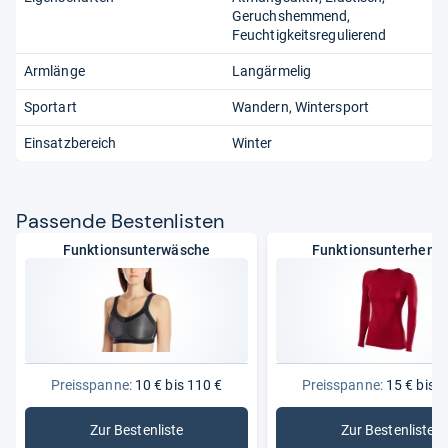
Geruchshemmend
Feuchtigkeitsregulierend
Armlänge
Langärmelig
Sportart
Wandern
Wintersport
Einsatzbereich
Winter
Pas­sende Bes­ten­lis­ten
Funktionsunterwäsche
Funktionsunterhemd
Preisspanne:
10 € bis 110 €
Preisspanne:
15 € bis 1
Zur Bestenliste
Zur Bestenliste
: Funktionsunterwäsche
: Funkti