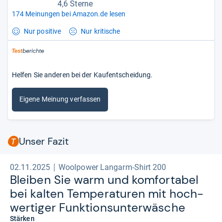
4,6 Sterne
174 Meinungen bei Amazon.de lesen
Nur positive
Nur kritische
Helfen Sie anderen bei der Kaufentscheidung.
Eigene Meinung verfassen
Unser Fazit
02.11.2025
Woolpower Langarm-Shirt 200
Blei­ben Sie warm und kom­for­ta­bel
bei kal­ten Tem­pe­ra­tu­ren mit hoch­
wer­ti­ger Funk­ti­ons­un­ter­wä­sche
Stärken