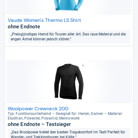
Vaude Women's Thermo LS Shirt
ohne Endnote
„Preisgünstiges Hemd für Touren aller Art. Das raue Material und die
engen Ärmel können jedoch stören.“
Woolpower Crewneck 200
Typ: Funk­ti­ons­un­ter­hemd
Geeig­net für: Her­ren, Damen
Mate­rial:
Elasthan, Poly­es­ter, Poly­amid, Meri­no­wolle
ohne Endnote – Testsieger
„Das Woolpower bietet den besten Tragekomfort im Test! Perfekt für
Wander- und Trekkingtouren bei Kälte.“