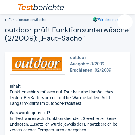
Funktionsunterwäsche
Wir sind nachhaltig
Suc
out­door prüft Funk­ti­ons­un­ter­wä­sche
Geben
(2/2009): „Haut-​Sache“
Sie
mindest
drei
outdoor
Zeichen
Ausgabe:
3/2009
ein.
Erschienen:
02/2009
Vorschl
erschei
automat
Inhalt
und
Funktionsshirts müssen auf Tour beinahe Unmögliches
leisten: Bei Kälte wärmen und bei Wärme kühlen. Acht
lassen
Langarm-Shirts im outdoor-Praxistest.
sich
mit
Was wurde getestet?
den
Im Test waren acht Funktionshemden. Sie erhielten keine
Endnoten. Zusätzlich wurde jeweils der Einsatzbereich bei
Pfeiltas
verschiedenen Temperaturen angegeben.
auswähl