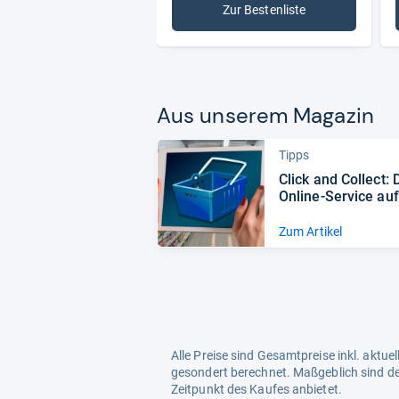
Zur Bestenliste
: Betten
Aus unse­rem Maga­zin
Tipps
Click and Col­lect: 
Online-​Ser­vice au
Blick
Zum Artikel
Alle Preise sind Gesamtpreise inkl. aktu
gesondert berechnet. Maßgeblich sind de
Zeitpunkt des Kaufes anbietet.