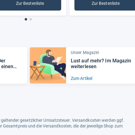
Zur Bestenliste
Zur Bestenliste
: Kinderbetten
: Babybetten
Unser Magazin
Der
Lust auf mehr? Im Maga­zin
f einen
wei­ter­le­sen
Zum Artikel
ell geltender gesetzlicher Umsatzsteuer. Versandkosten werden ggf.
r Gesamtpreis und die Versandkosten, die der jeweilige Shop zum