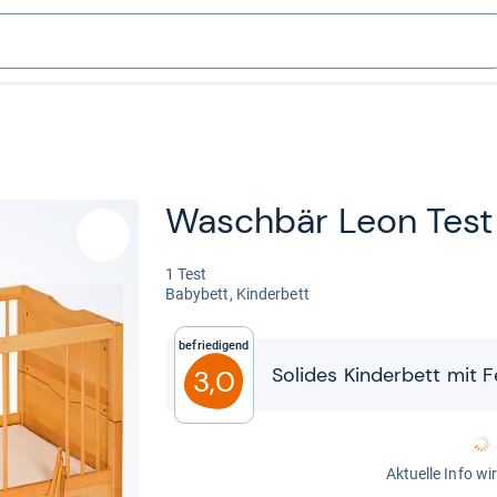
Wasch­bär Leon Test
1 Test
Baby­bett, Kin­der­bett
Befriedigend
Soli­des Kin­der­bett mit F
3,0
Aktuelle Info wi