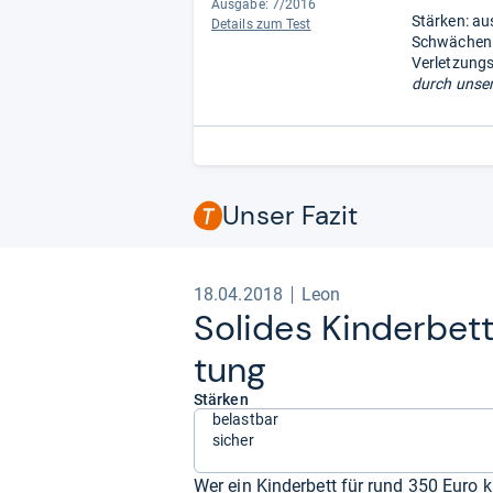
Ausgabe: 7/2016
Stärken: au
Details zum Test
Schwächen: 
Verletzung
durch unser
Unser Fazit
18.04.2018
Leon
Soli­des Kin­der­bet
tung
Stärken
belastbar
sicher
Wer ein Kinderbett für rund 350 Euro k