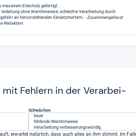
s massivem Erlenholz gefertigt.
Anleitung ohne Warnhinweise; schlechte Verarbeitung durch
sgefahr an hervorstehenden Einsatzmuttern.
- Zusammengefasst
e Redaktion.
t mit Feh­lern in der Ver­ar­bei­
Schwächen
teuer
fehlende Warnhinweise
Verarbeitung verbesserungswürdig
auft, erwartet natürlich, dass auch alles an ihm stimmt. Im Fall