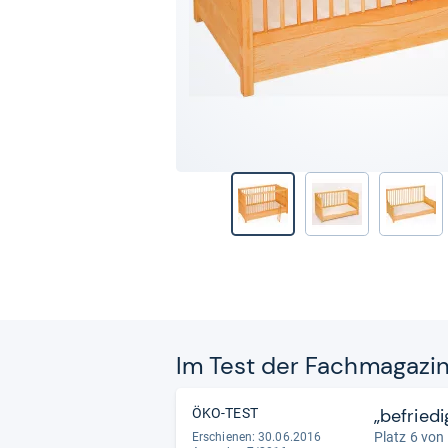
Im Test der Fach­ma­ga­zi
„befried
ÖKO-TEST
Platz 6 von
Erschienen: 30.06.2016