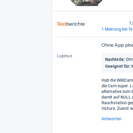
1,
1 Meinung bei Te
Ohne App pbe
1,0
von
Lupinus
Nachteile:
Ohn
5
Stern
Geeignet für:
Hab die WildCam
die Cam super. L
alternative zum 
damit auf NULL z
Rauchstation ge
Victure. Zuerst 
Antworten