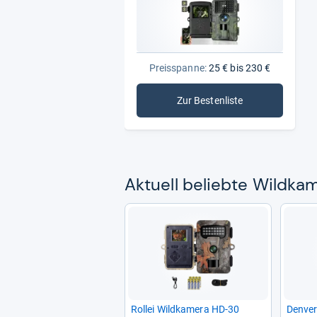
Preisspanne:
25 € bis 230 €
Zur Bestenliste
: Wildkameras
Aktu­ell beliebte Wild­ka­
Rol­lei Wild­ka­mera HD-​30
Den­ve