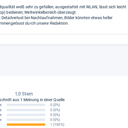
dqualität weiß sehr zu gefallen; ausgestattet mit WLAN; lässt sich leicht
pp) bedienen; Weitwinkelbereich überzeugt.
Detailverlust bei Nachtaufnahmen, Bilder könnten etwas heller
mmengefasst durch unsere Redaktion.
1,0 Stern
schnitt aus
1 Meinung in einer Quelle
e
0
(0%)
e
0
(0%)
e
0
(0%)
e
0
(0%)
1
(100%)