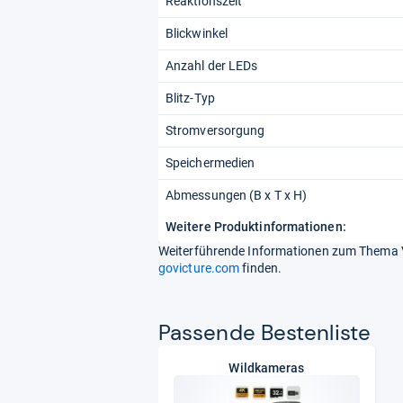
Reaktionszeit
Blickwinkel
Anzahl der LEDs
Blitz-Typ
Stromversorgung
Speichermedien
Abmessungen (B x T x H)
Weitere Produktinformationen:
Weiterführende Informationen zum Thema Vi
govicture.com
finden.
Pas­sende Bes­ten­liste
Wildkameras