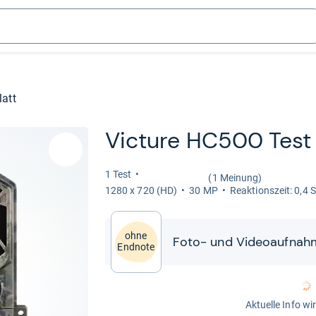
latt
Vic­ture HC500 Test
1 Test
(1 Meinung)
1280 x 720 (HD)
30 MP
Reak­ti­ons­zeit: 0,4
ohne
Foto-​​ und Video­auf­nah
Endnote
Aktuelle Info wi