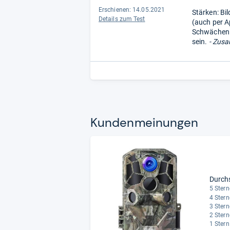
Erschienen: 14.05.2021
Stärken: Bil
Details zum Test
(auch per A
Schwächen: 
sein.
- Zusa
Kun­den­mei­nun­gen
Durch
5 Stern
4 Stern
3 Stern
2 Stern
1 Stern