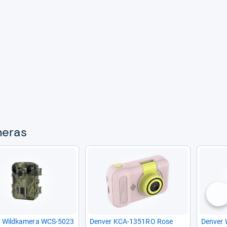
me­ras
nä
r Wild­ka­mera WCS-​5023
Den­ver KCA-​1351RO Rose
Den­ver 