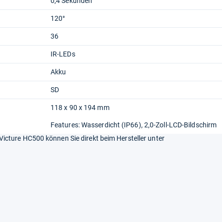
0,4 Sekunden
120°
36
IR-LEDs
Akku
SD
118 x 90 x 194 mm
Features: Wasserdicht (IP66), 2,0-Zoll-LCD-Bildschirm
cture HC500 können Sie direkt beim Hersteller unter