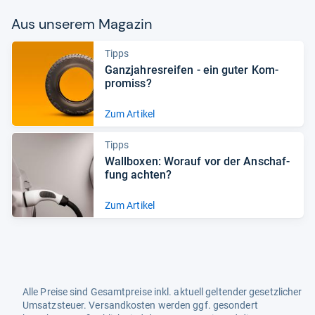
Aus unse­rem Maga­zin
Tipps
Ganz­jah­res­rei­fen -​ ein guter Kom­
pro­miss?
Zum Artikel
Tipps
Wall­bo­xen: Wor­auf vor der Anschaf­
fung ach­ten?
Zum Artikel
Alle Preise sind Gesamtpreise inkl. aktuell geltender gesetzlicher
Umsatzsteuer. Versandkosten werden ggf. gesondert