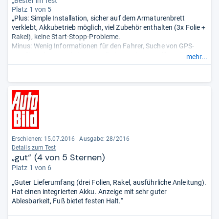
„Bester im Test“
Platz 1 von 5
„Plus: Simple Installation, sicher auf dem Armaturenbrett
verklebt, Akkubetrieb möglich, viel Zubehör enthalten (3x Folie +
Rakel), keine Start-Stopp-Probleme.
Minus: Wenig Informationen für den Fahrer, Suche von GPS-
Satelliten dauert teils lange, Helligkeit nicht einstellbar, dunkle
mehr...
Folie beeinträchtigt teilweise das Sichtfeld.“
Erschienen: 15.07.2016
|
Ausgabe: 28/2016
Details zum Test
„gut“ (4 von 5 Sternen)
Platz 1 von 6
„Guter Lieferumfang (drei Folien, Rakel, ausführliche Anleitung).
Hat einen integrierten Akku. Anzeige mit sehr guter
Ablesbarkeit, Fuß bietet festen Halt.“