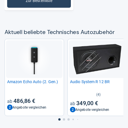
Zur Bestenliste
: Technisches Autozubehör
Aktu­ell beliebte Tech­ni­sches Auto­zu­be­hör
Ama­zon Echo Auto (2. Gen.)
Audio Sys­tem R 12 BR
(4)
486,86 €
349,00 €
2
Angebote vergleichen
2
Angebote vergleichen