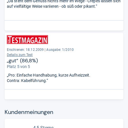
„Da steht dem Genuss nichts mehr im Wege - Crêpes lassen sich
auf vielfältige Weise variieren - ob süß oder pikant.“
Erschienen: 18.12.2009
|
Ausgabe: 1/2010
Details zum Test
„gut“ (86,8%)
Platz 5 von 5
„Pro: Einfache Handhabung, kurze Aufheizzeit.
Contra: Kabelführung.“
Kun­den­mei­nun­gen
4,5 Sterne