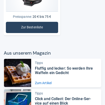
Preisspanne:
20 € bis 75 €
Zur Bestenliste
: Crêpes-Maker
Aus unse­rem Maga­zin
Tipps
Fluf­fig und lecker: So wer­den Ihre
Waf­feln ein Gedicht
Zum Artikel
Tipps
Click and Col­lect: Der Online-​Ser­
vice auf einen Blick