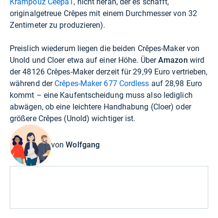
Krampouz Ceepa1
, nicht heran, der es schafft,
originalgetreue Crêpes mit einem Durchmesser von 32
Zentimeter zu produzieren).
Preislich wiederum liegen die beiden Crêpes-Maker von
Unold und Cloer etwa auf einer Höhe. Über
Amazon
wird
der 48126 Crêpes-Maker derzeit für
29,99 Euro
vertrieben,
während der
Crêpes-Maker 677 Cordless
auf
28,98 Euro
kommt – eine Kaufentscheidung muss also lediglich
abwägen, ob eine leichtere Handhabung (Cloer) oder
größere Crêpes (Unold) wichtiger ist.
von
Wolfgang