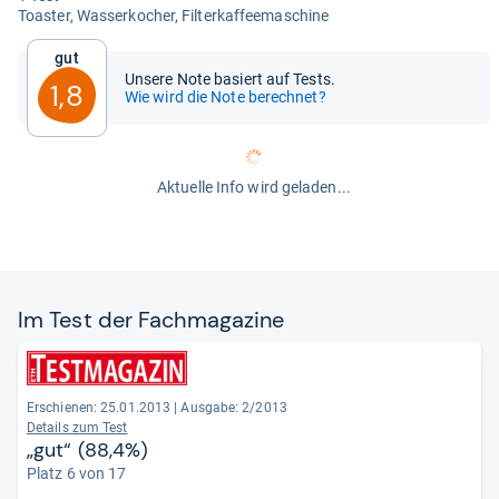
Toas­ter, Was­ser­ko­cher, Fil­ter­kaf­fee­ma­schine
Gut
Unsere Note basiert auf Tests.
1,8
Wie wird die Note berechnet?
Aktuelle Info wird geladen...
Im Test der Fach­ma­ga­zine
Erschienen: 25.01.2013
|
Ausgabe: 2/2013
Details zum Test
„gut“ (88,4%)
Platz 6 von 17