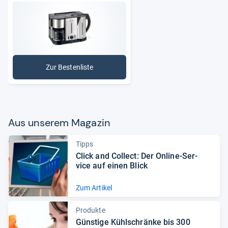
Zur Bestenliste
: Frühstückssets
Aus unse­rem Maga­zin
Tipps
Click and Col­lect: Der Online-​Ser­
vice auf einen Blick
Zum Artikel
Produkte
Güns­tige Kühl­schränke bis 300