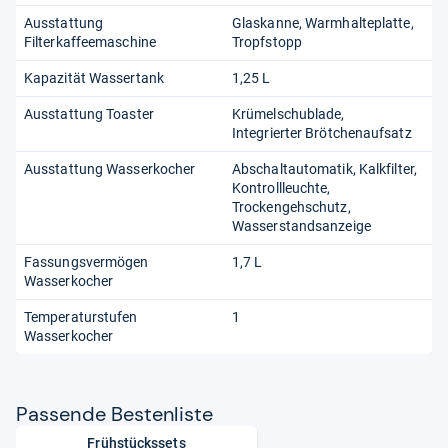
Ausstattung
Glaskanne
Warmhalteplatte
Filterkaffeemaschine
Tropfstopp
Kapazität Wassertank
1,25 L
Ausstattung Toaster
Krümelschublade
Integrierter Brötchenaufsatz
Ausstattung Wasserkocher
Abschaltautomatik
Kalkfilter
Kontrollleuchte
Trockengehschutz
Wasserstandsanzeige
Fassungsvermögen
1,7 L
Wasserkocher
Temperaturstufen
1
Wasserkocher
Pas­sende Bes­ten­liste
Frühstückssets