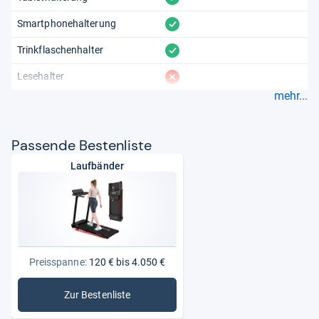
vorhanden
Smartphonehalterung
vorhanden
Trinkflaschenhalter
fehlt
Lesehalter
mehr...
Pas­sende Bes­ten­liste
Laufbänder
Preisspanne:
120 € bis 4.050 €
Zur Bestenliste
: Laufbänder