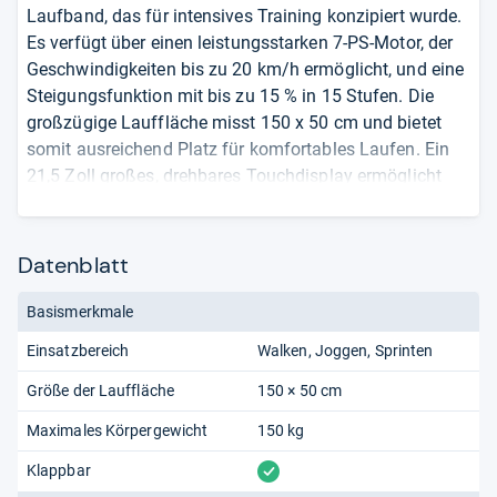
Laufband, das für intensives Training konzipiert wurde.
Es verfügt über einen leistungsstarken 7-PS-Motor, der
Geschwindigkeiten bis zu 20 km/h ermöglicht, und eine
Steigungsfunktion mit bis zu 15 % in 15 Stufen. Die
großzügige Lauffläche misst 150 x 50 cm und bietet
somit ausreichend Platz für komfortables Laufen. Ein
21,5 Zoll großes, drehbares Touchdisplay ermöglicht
eine flexible Nutzung und bietet Zugang zu interaktiven
Workouts sowie Echtzeit-Statistiken. Zusätzliche
Funktionen wie eine 7-farbige LED-Beleuchtung, die auf
Datenblatt
Geschwindigkeit und Puls reagiert, kabelloses Laden
durch induktive Technologie und ein stylischer
Basismerkmale
Getränkehalter erhöhen den Komfort während des
Einsatzbereich
Walken
Joggen
Sprinten
Trainings. Das Laufband ist klappbar und mit
Transportrollen ausgestattet, was die Aufbewahrung
Größe der Lauffläche
150 × 50 cm
und den Transport erleichtert. Für die Nutzung von Apps
Maximales Körpergewicht
150 kg
und Online-Trainingsprogrammen verfügt das Gerät
über Bluetooth und WLAN. Die maximale Belastbarkeit
vorhanden
Klappbar
beträgt 150 kg, was es für eine breite Nutzergruppe