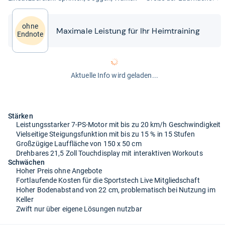
ohne
Maxi­male Leis­tung für Ihr Heim­trai­ning
Endnote
Aktuelle Info wird geladen...
Stärken
Leistungsstarker 7-PS-Motor mit bis zu 20 km/h Geschwindigkeit
Vielseitige Steigungsfunktion mit bis zu 15 % in 15 Stufen
Großzügige Lauffläche von 150 x 50 cm
Drehbares 21,5 Zoll Touchdisplay mit interaktiven Workouts
Schwächen
Hoher Preis ohne Angebote
Fortlaufende Kosten für die Sportstech Live Mitgliedschaft
Hoher Bodenabstand von 22 cm, problematisch bei Nutzung im
Keller
Zwift nur über eigene Lösungen nutzbar