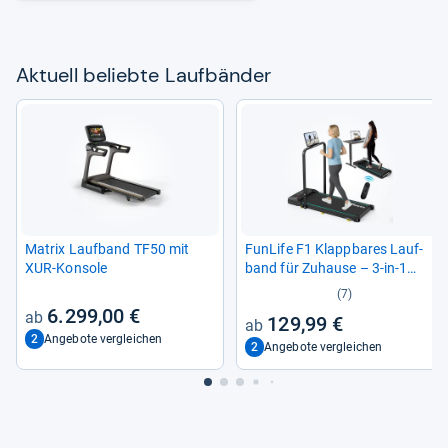
Aktu­ell beliebte Lauf­bän­der
Matrix Lauf­band TF50 mit
Fun­Life F1 Klapp­ba­res Lauf­
XUR-​Kon­sole
band für Zuhause – 3-​in-​1
Mini Lauf­band mit Hal­te­griff
(7)
6.299,00 €
129,99 €
2
Angebote vergleichen
2
Angebote vergleichen