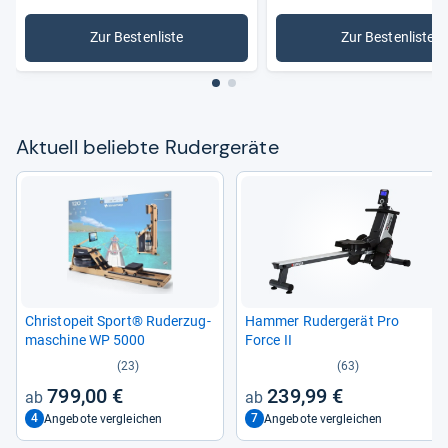
Zur Bestenliste
Zur Bestenliste
: Rudergeräte
: Skandik
Aktu­ell beliebte Ruder­ge­räte
Christ­o­peit Sport® Ruder­zug­
Ham­mer Ruder­ge­rät Pro
ma­schine WP 5000
Force II
(23)
(63)
799,00 €
239,99 €
4
7
Angebote vergleichen
Angebote vergleichen