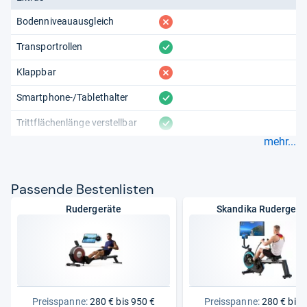
fehlt
Bodenniveauausgleich
vorhanden
Transportrollen
fehlt
Klappbar
vorhanden
Smartphone-/Tablethalter
vorhanden
Trittflächenlänge verstellbar
mehr...
Pas­sende Bes­ten­lis­ten
Rudergeräte
Skandika Rudergerä
Preisspanne:
280 € bis 950 €
Preisspanne:
280 € bis 