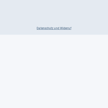
Datenschutz und Widerruf
Auf
Auf
Auf
Facebook
Instagram
X
folgen
folgen
folgen
Über uns
Testmagazine
Unsere Redaktion
FAQ
Presse
Unser Magazin
Karriere
Feedback
Partnerbereich
Kontakt