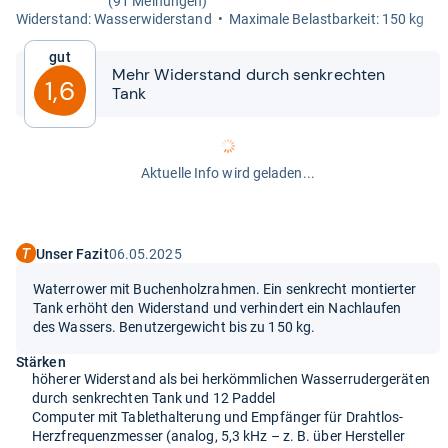
(91 Meinungen)
Wider­stand: Was­ser­wi­der­stand
Maxi­male Belast­bar­keit: 150 kg
Gut
Mehr Wider­stand durch senk­rech­ten
1,6
Tank
Aktuelle Info wird geladen...
Unser Fazit
06.05.2025
Waterrower mit Buchenholzrahmen. Ein senkrecht montierter
Tank erhöht den Widerstand und verhindert ein Nachlaufen
des Wassers. Benutzergewicht bis zu 150 kg.
Stärken
höherer Widerstand als bei herkömmlichen Wasserrudergeräten
durch senkrechten Tank und 12 Paddel
Computer mit Tablethalterung und Empfänger für Drahtlos-
Herzfrequenzmesser (analog, 5,3 kHz – z. B. über Hersteller