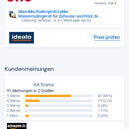
Versand:
0,00 €
Skandika Rudergerät Lykke
Wasserrudergerät für Zuhause, aus Holz, bis
150 kg,
Lieferung: lieferbar - in 4-5 Werktagen bei dir
Preis prüfen
Kun­den­mei­nun­gen
4,4 Sterne
91 Meinungen in 2 Quellen
5 Sterne
62
(68%)
4 Sterne
19
(21%)
3 Sterne
4
(4%)
2 Sterne
1
(1%)
1 Stern
5
(5%)