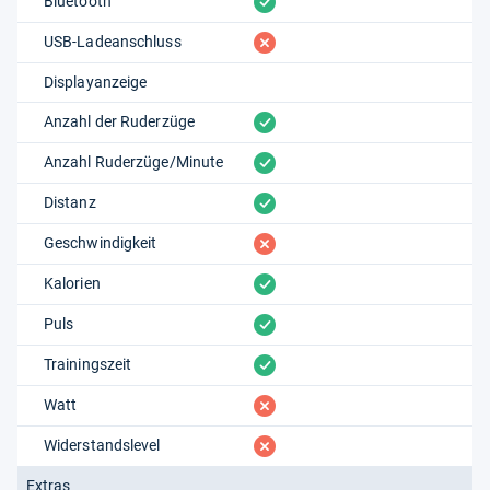
vorhanden
Bluetooth
fehlt
USB-Ladeanschluss
Displayanzeige
vorhanden
Anzahl der Ruderzüge
vorhanden
Anzahl Ruderzüge/Minute
vorhanden
Distanz
fehlt
Geschwindigkeit
vorhanden
Kalorien
vorhanden
Puls
vorhanden
Trainingszeit
fehlt
Watt
fehlt
Widerstandslevel
Extras