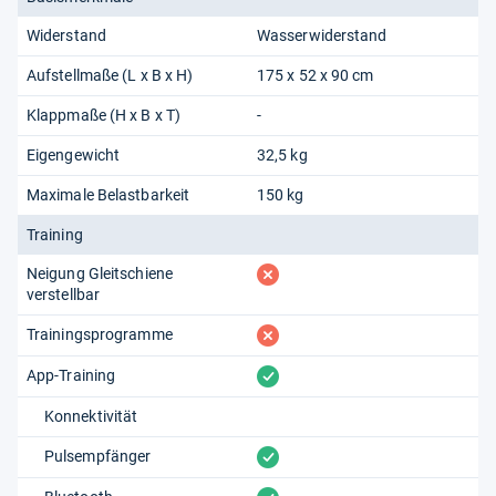
Widerstand
Wasserwiderstand
Aufstellmaße (L x B x H)
175 x 52 x 90 cm
Klappmaße (H x B x T)
-
Eigengewicht
32,5 kg
Maximale Belastbarkeit
150 kg
Training
fehlt
Neigung Gleitschiene
verstellbar
fehlt
Trainingsprogramme
vorhanden
App-Training
Konnektivität
vorhanden
Pulsempfänger