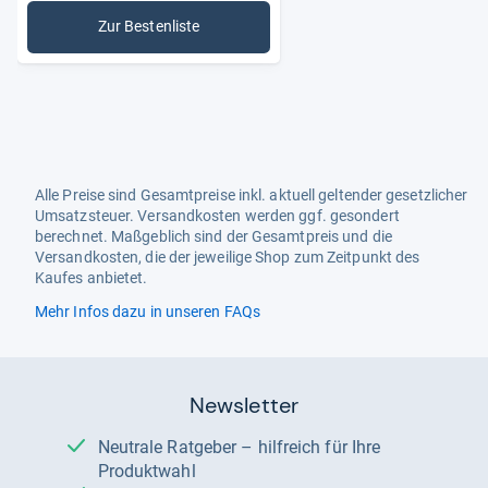
zutrifft.
Zur Bestenliste
: Crêpes-Maker
Noch relativ neu auf dem Markt, kommt die Silit Crêpes-
Pfanne derzeit bei
Amazon
auf knapp unter 50 Euro –
für eine einfache, letztendlich nur für einen einzigen
Zweck gedachte Pfanne ist dies natürlich eine Stange
Geld. Zum Vergleich: Die Crêpes-Pfanne von Mastrad
Alle Preise sind Gesamtpreise inkl. aktuell geltender gesetzlicher
liegt auf
Amazon
bei rund 25 Euro und ist damit
Umsatzsteuer. Versandkosten werden ggf. gesondert
preislich um einiges attraktiver.
berechnet. Maßgeblich sind der Gesamtpreis und die
Versandkosten, die der jeweilige Shop zum Zeitpunkt des
Kaufes anbietet.
von
Wolfgang
Mehr Infos dazu in unseren FAQs
Newsletter
Neutrale Ratgeber – hilfreich für Ihre
Produktwahl