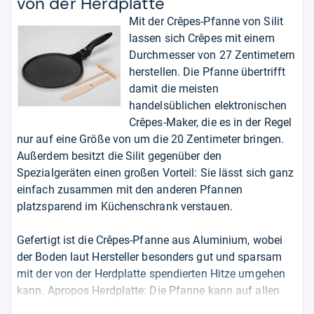
von der Herd­platte
Mit der Crêpes-Pfanne von Silit
lassen sich Crêpes mit einem
Durchmesser von 27 Zentimetern
herstellen. Die Pfanne übertrifft
damit die meisten
handelsüblichen elektronischen
Crêpes-Maker, die es in der Regel
nur auf eine Größe von um die 20 Zentimeter bringen.
Außerdem besitzt die Silit gegenüber den
Spezialgeräten einen großen Vorteil: Sie lässt sich ganz
einfach zusammen mit den anderen Pfannen
platzsparend im Küchenschrank verstauen.
Gefertigt ist die Crêpes-Pfanne aus Aluminium, wobei
der Boden laut Hersteller besonders gut und sparsam
mit der von der Herdplatte spendierten Hitze umgehen
kann. Apropos Herdplatte: Die Pfanne kann auf allen
gängigen Herdtypen verwendet werden, also auch auf