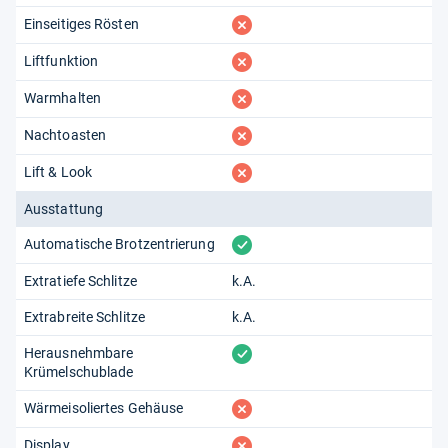
fehlt
Einseitiges Rösten
fehlt
Liftfunktion
fehlt
Warmhalten
fehlt
Nachtoasten
fehlt
Lift & Look
Ausstattung
vorhanden
Automatische Brotzentrierung
Extratiefe Schlitze
k.A.
Extrabreite Schlitze
k.A.
vorhanden
Herausnehmbare
Krümelschublade
fehlt
Wärmeisoliertes Gehäuse
fehlt
Display