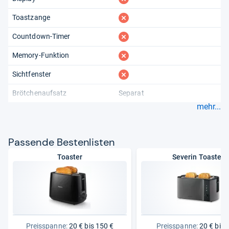
fehlt
Toastzange
fehlt
Countdown-Timer
fehlt
Memory-Funktion
fehlt
Sichtfenster
Brötchenaufsatz
Separat
mehr...
Pas­sende Bes­ten­lis­ten
Toaster
Severin Toaster
Preisspanne:
20 € bis 150 €
Preisspanne:
20 € bis 