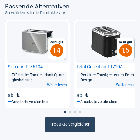
Pas­sende Alter­na­ti­ven
So wählen wir die Produkte aus
Sehr gut
Sehr gut
1,4
1,5
Sie­mens TT86104
Tefal Col­lec­tion TT720A
Effi­zi­en­ter Toas­ten dank Quarz­
Per­fek­ter Toast­ge­nuss im Retro-​
glas­hei­zung
Design
Weiterlesen
Weiterlesen
€
€
Angebote vergleichen
Angebote vergleichen
Produkte vergleichen