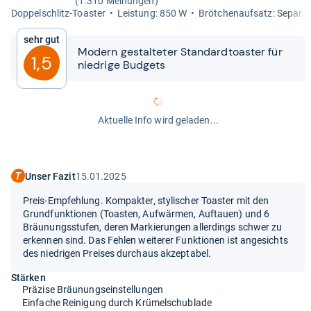
(1.310 Meinungen)
Dop­pel­schlitz-​Toas­ter
Leis­tung: 850 W
Bröt­chen­auf­satz: Sepa­ra
Sehr gut
Modern gestal­te­ter Stan­dard­toas­ter für
1,5
nied­rige Bud­gets
Aktuelle Info wird geladen...
Unser Fazit
15.01.2025
Preis-Empfehlung. Kompakter, stylischer Toaster mit den
Grundfunktionen (Toasten, Aufwärmen, Auftauen) und 6
Bräunungsstufen, deren Markierungen allerdings schwer zu
erkennen sind. Das Fehlen weiterer Funktionen ist angesichts
des niedrigen Preises durchaus akzeptabel.
Stärken
Präzise Bräunungseinstellungen
Einfache Reinigung durch Krümelschublade