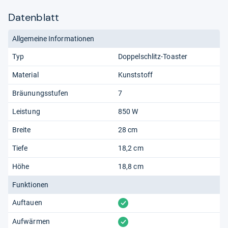
Datenblatt
Allgemeine Informationen
Typ
Doppelschlitz-Toaster
Material
Kunststoff
Bräunungsstufen
7
Leistung
850 W
Breite
28 cm
Tiefe
18,2 cm
Höhe
18,8 cm
Funktionen
vorhanden
Auftauen
vorhanden
Aufwärmen