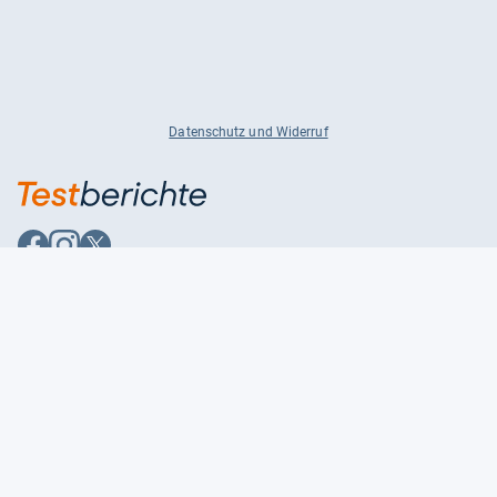
Datenschutz und Widerruf
Auf
Auf
Auf
Facebook
Instagram
X
folgen
folgen
folgen
Über uns
Testmagazine
Unsere Redaktion
FAQ
Presse
Unser Magazin
Karriere
Feedback
Partnerbereich
Kontakt