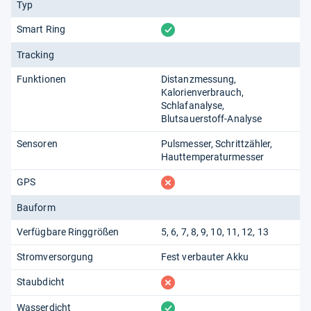
Typ
vorhanden
Smart Ring
Tracking
Funktionen
Distanzmessung
Kalorienverbrauch
Schlafanalyse
Blutsauerstoff-Analyse
Sensoren
Pulsmesser
Schrittzähler
Hauttemperaturmesser
fehlt
GPS
Bauform
Verfügbare Ringgrößen
5, 6, 7, 8, 9, 10, 11, 12, 13
Stromversorgung
Fest verbauter Akku
fehlt
Staubdicht
vorhanden
Wasserdicht