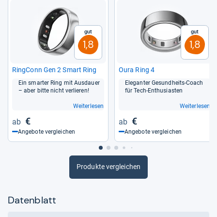
Gut
Gut
1,8
1,8
Ring­Conn Gen 2 Smart Ring
Oura Ring 4
Ein smar­ter Ring mit Aus­dauer
Ele­gan­ter Gesund­heits-​Coach
– aber bitte nicht ver­lie­ren!
für Tech-​Enthu­sias­ten
Weiterlesen
Weiterlesen
€
€
Angebote vergleichen
Angebote vergleichen
Produkte vergleichen
Datenblatt