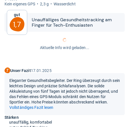
Kein eige­nes GPS
2,3 g
Was­ser­dicht
Gut
Unauf­fäl­li­ges Gesund­heits­tracking am
1,7
Fin­ger für Tech-​​Enthu­sias­ten
Aktuelle Info wird geladen...
Unser Fazit
17.01.2025
Eleganter Gesundheitsbegleiter. Der Ring überzeugt durch sein
leichtes Design und präzise Schlafanalysen. Die solide
Akkuleistung von fünf Tagen ist jedoch nicht überragend, und
das Fehlen eines GPS-Moduls schränkt den Nutzen für
Sportler ein. Hohe Preise könnten abschreckend wirken.
Vollständiges Fazit lesen
Stärken
unauffällig, komfortabel