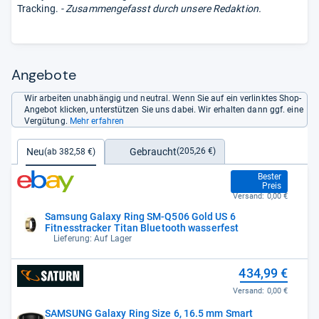
Tracking.
- Zusammengefasst durch unsere Redaktion.
Angebote
Wir arbeiten unabhängig und neutral. Wenn Sie auf ein verlinktes Shop-
Angebot klicken, unterstützen Sie uns dabei. Wir erhalten dann ggf. eine
Vergütung.
Mehr erfahren
Gebraucht
Neu
(205,26 €)
(ab 382,58 €)
382,58 €
Bester
Preis
Versand:
0,00 €
Samsung Galaxy Ring SM-Q506 Gold US 6
Fitnesstracker Titan Bluetooth wasserfest
Lieferung: Auf Lager
434,99 €
Versand:
0,00 €
SAMSUNG Galaxy Ring Size 6, 16.5 mm Smart