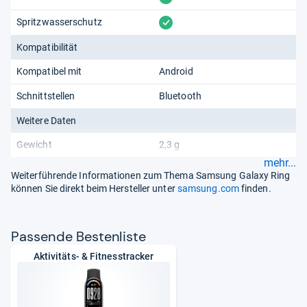
vorhanden
Spritzwasserschutz
Kompatibilität
Kompatibel mit
Android
Schnittstellen
Bluetooth
Weitere Daten
Gewicht
2,3 g
mehr...
Weiterführende Informationen zum Thema Samsung Galaxy Ring
können Sie direkt beim Hersteller unter
samsung.com
finden.
Pas­sende Bes­ten­liste
Aktivitäts- & Fitnesstracker