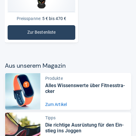
Preisspanne:
5 € bis 470 €
Zur Bestenliste
: Aktivitäts- & Fitnesstracker
Aus unse­rem Maga­zin
Produkte
Alles Wis­sens­werte über Fit­ness­tra­
cker
Zum Artikel
Tipps
Die rich­tige Aus­rüs­tung für den Ein­
stieg ins Jog­gen