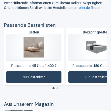
Weiterführende Informationen zum Thema Roller Boxspringbett
Orlando können Sie direkt beim Hersteller unter
roller.de
finden.
Pas­sende Bes­ten­lis­ten
Betten
Boxspringbetten
Preisspanne:
45 € bis 1.400 €
Preisspanne:
450 € bis 1
Zur Bestenliste
Zur Bestenliste
: Betten
: Boxspri
Aus unse­rem Maga­zin