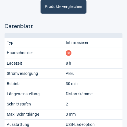
Produkte vergleichen
Datenblatt
Typ
Intimrasierer
fehlt
Haarschneider
Ladezeit
8 h
Stromversorgung
Akku
Betrieb
30 min
Längeneinstellung
Distanzkämme
Schnittstufen
2
Max. Schnittlänge
3 mm
Ausstattung
USB-Ladeoption