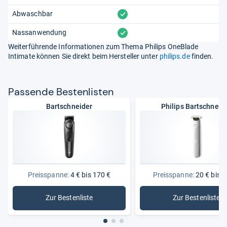
vorhanden
Abwaschbar
vorhanden
Nassanwendung
Weiterführende Informationen zum Thema Philips OneBlade
Intimate können Sie direkt beim Hersteller unter
philips.de
finden.
Pas­sende Bes­ten­lis­ten
Bartschneider
Philips Bartschneid
Preisspanne:
4 € bis 170 €
Preisspanne:
20 € bis 1
Zur Bestenliste
Zur Bestenliste
: Bartschneider
: Philips 