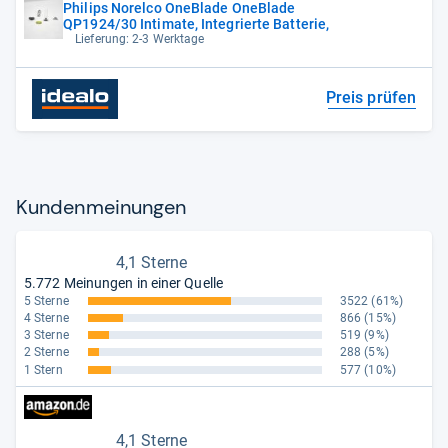
Philips Norelco OneBlade OneBlade
QP1924/30 Intimate, Integrierte Batterie,
Lieferung: 2-3 Werktage
Preis prüfen
Kun­den­mei­nun­gen
4,1 Sterne
5.772 Meinungen in einer Quelle
5 Sterne
3522
(61%)
4 Sterne
866
(15%)
3 Sterne
519
(9%)
2 Sterne
288
(5%)
1 Stern
577
(10%)
4,1 Sterne