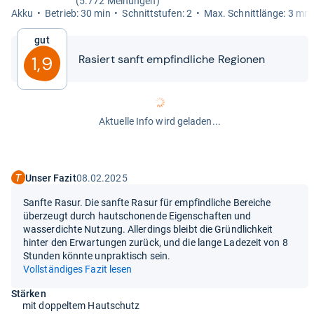
(5.772 Meinungen)
Akku
Betrieb: 30 min
Schnitt­stu­fen: 2
Max. Schnitt­länge: 3 mm
Gut
Rasiert sanft emp­find­li­che Regio­nen
1,9
Aktuelle Info wird geladen...
Unser Fazit
08.02.2025
Sanfte Rasur. Die sanfte Rasur für empfindliche Bereiche
überzeugt durch hautschonende Eigenschaften und
wasserdichte Nutzung. Allerdings bleibt die Gründlichkeit
hinter den Erwartungen zurück, und die lange Ladezeit von 8
Stunden könnte unpraktisch sein.
Vollständiges Fazit lesen
Stärken
mit doppeltem Hautschutz