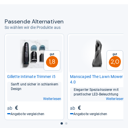
8 Stunden ans Netz.
von
Marguerita Fuller
Pas­sende Alter­na­ti­ven
So wählen wir die Produkte aus
Gut
Gut
1,8
2,0
Gil­lette Inti­mate Trim­mer i5
Mans­ca­ped The Lawn Mower
4.0
Sanft und sicher in schlan­kem
Design
Ele­gan­ter Spe­zi­al­ra­sie­rer mit
prak­ti­scher LED-​Beleuch­tung
Weiterlesen
Weiterlesen
€
€
Angebote vergleichen
Angebote vergleichen