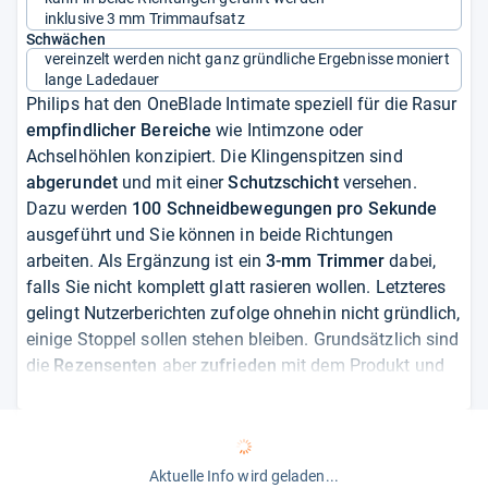
inklusive 3 mm Trimmaufsatz
Schwächen
vereinzelt werden nicht ganz gründliche Ergebnisse moniert
lange Ladedauer
Philips hat den OneBlade Intimate speziell für die Rasur
empfindlicher Bereiche
wie Intimzone oder
Achselhöhlen konzipiert. Die Klingenspitzen sind
abgerundet
und mit einer
Schutzschicht
versehen.
Dazu werden
100 Schneidbewegungen pro Sekunde
ausgeführt und Sie können in beide Richtungen
arbeiten. Als Ergänzung ist ein
3-mm Trimmer
dabei,
falls Sie nicht komplett glatt rasieren wollen. Letzteres
gelingt Nutzerberichten zufolge ohnehin nicht gründlich,
einige Stoppel sollen stehen bleiben. Grundsätzlich sind
die
Rezensenten
aber
zufrieden
mit dem Produkt und
bestätigen die hautschonenden Eigenschaften. Der
Philips ist wasserdicht und für den Einsatz unter der
Dusche geeignet. Bis zu
30 Minuten
können Sie mit
vollem Akku arbeiten, danach muss das Gerät für lange
Aktuelle Info wird geladen...