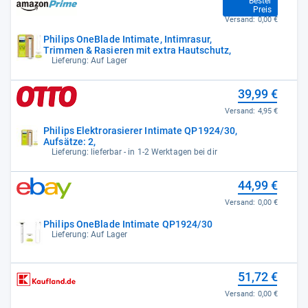
39,99 €
Bester
Preis
Versand:
0,00 €
Philips OneBlade Intimate, Intimrasur,
Trimmen & Rasieren mit extra Hautschutz,
Lieferung: Auf Lager
39,99 €
Versand:
4,95 €
Philips Elektrorasierer Intimate QP1924/30,
Aufsätze: 2,
Lieferung: lieferbar - in 1-2 Werktagen bei dir
44,99 €
Versand:
0,00 €
Philips OneBlade Intimate QP1924/30
Lieferung: Auf Lager
51,72 €
Versand:
0,00 €