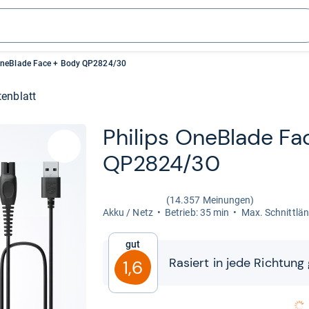
 OneBlade Face + Body QP2824/30
enblatt
Phi­lips OneB­lade F
QP2824/30
(14.357 Meinungen)
Akku / Netz
Betrieb: 35 min
Max. Schnitt­lä
Gut
Rasiert in jede Rich­tung
1,6