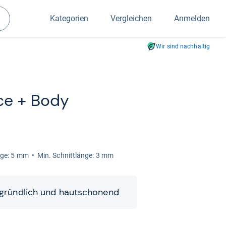
Kategorien
Vergleichen
Anmelden
Suchen
Wir sind nachhaltig
ace + Body
nge: 5 mm
Min. Schnitt­länge: 3 mm
 gründ­lich und haut­scho­nend