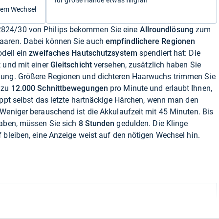
für große Hände etwas filigran
igem Wechsel
824/30 von Philips bekommen Sie eine
Allroundlösung
zum
aaren. Dabei können Sie auch
empfindlichere Regionen
odell ein
zweifaches Hautschutzsystem
spendiert hat: Die
t und mit einer
Gleitschicht
versehen, zusätzlich haben Sie
gung. Größere Regionen und dichteren Haarwuchs trimmen Sie
s zu
12.000 Schnittbewegungen
pro Minute und erlaubt Ihnen,
appt selbst das letzte hartnäckige Härchen, wenn man den
 Weniger berauschend ist die Akkulaufzeit mit 45 Minuten. Bis
aben, müssen Sie sich
8 Stunden
gedulden. Die Klinge
 bleiben, eine Anzeige weist auf den nötigen Wechsel hin.