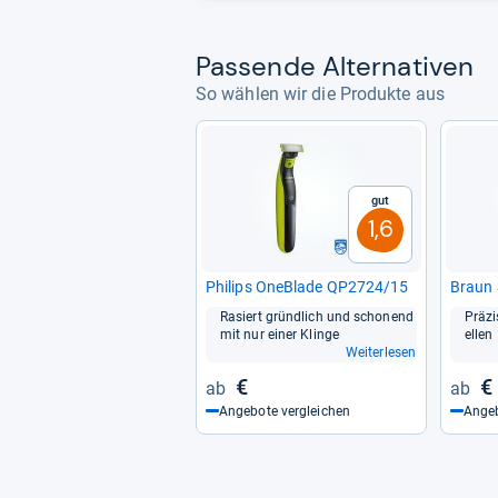
Pas­sende Alter­na­ti­ven
So wählen wir die Produkte aus
Gut
1,6
Phi­lips OneB­lade QP2724/15
Braun 
Rasiert gründ­lich und scho­nend
Prä­zi
mit nur einer Klinge
el­len 
Weiterlesen
€
€
Angebote vergleichen
Angeb