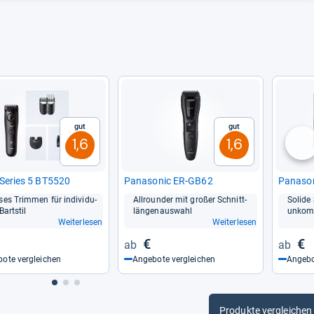
Gut
Gut
1,6
1,6
nä
Series 5 BT5520
Pana­so­nic ER-​GB62
Pana­so­
­ses Trim­men für indi­vi­du­
All­roun­der mit großer Schnitt­
Solide 
Bart­stil
län­gen­aus­wahl
unkom­p
Weiterlesen
Weiterlesen
€
€
ote vergleichen
Angebote vergleichen
Angebo
Produkte vergleichen