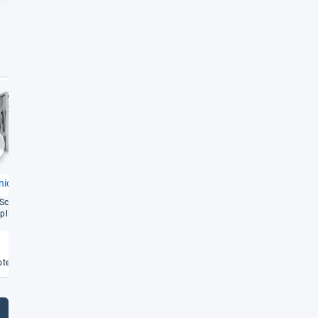
Gut
Gut
1,7
1,8
chste
nic ER-​GB44
Reming­ton MB4046
Schnitt­leis­tung und
Umfang­rei­ches Set für viele
li­zierte Hand­ha­bung
Bart­län­gen
Weiterlesen
Weiterlesen
€
te vergleichen
Angebote vergleichen