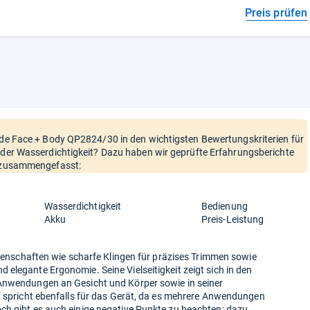
Preis prüfen
lade Face + Body QP2824/30 in den wichtigsten Bewertungskriterien für
 oder Wasserdichtigkeit? Dazu haben wir geprüfte Erfahrungsberichte
e zusammengefasst:
Wasserdichtigkeit
Bedienung
Akku
Preis-Leistung
Eigenschaften wie scharfe Klingen für präzises Trimmen sowie
elegante Ergonomie. Seine Vielseitigkeit zeigt sich in den
 Anwendungen an Gesicht und Körper sowie in seiner
t spricht ebenfalls für das Gerät, da es mehrere Anwendungen
ch gibt es auch einige negative Punkte zu beachten; dazu