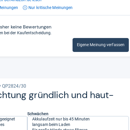
einungen
Nur kritische
Meinungen
isher keine Bewertungen
en bei der Kaufentscheidung.
Eigene Meinung verfassen
y QP2824/30
ch­tung gründ­lich und haut­
Schwächen
 geeignet
Akkulaufzeit nur bis 45 Minuten
ges
langsam beim Laden