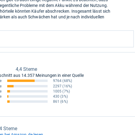
legentliche Probleme mit dem Akku während der Nutzung.
hörteile könnten Käufer abschrecken. Insgesamt lässt sich
ärken als auch Schwächen hat und je nach individuellen
4,4 Sterne
schnitt aus
14.357 Meinungen in einer Quelle
e
9764
(68%)
e
2297
(16%)
e
1005
(7%)
e
430
(3%)
861
(6%)
,4 Sterne
n bei Amazon.de lesen