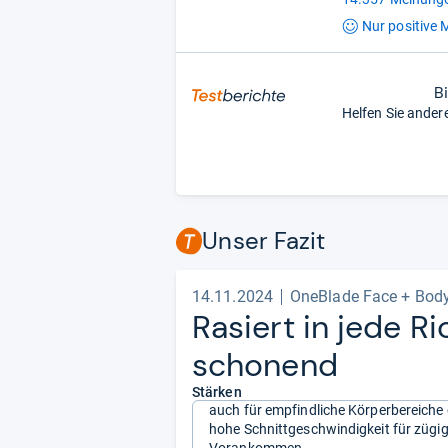
Nur positive
M
B
Helfen Sie ander
Unser Fazit
14.11.2024
OneBlade Face + Bod
Rasiert in jede Ri
scho­nend
Stärken
auch für empfindliche Körperbereiche
hohe Schnittgeschwindigkeit für zügi