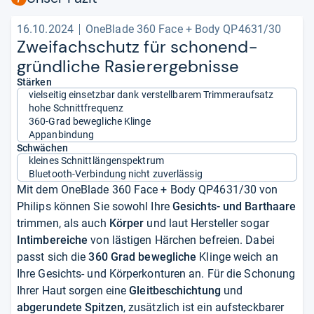
16.10.2024
OneBlade 360 Face + Body QP4631/30
Zwei­fach­schutz für scho­nend-​
gründ­li­che Rasie­rer­geb­nisse
Stärken
vielseitig einsetzbar dank verstellbarem Trimmeraufsatz
hohe Schnittfrequenz
360-Grad bewegliche Klinge
Appanbindung
Schwächen
kleines Schnittlängenspektrum
Bluetooth-Verbindung nicht zuverlässig
Mit dem OneBlade 360 Face + Body QP4631/30 von
Philips können Sie sowohl Ihre
Gesichts- und Barthaare
trimmen, als auch
Körper
und laut Hersteller sogar
Intimbereiche
von lästigen Härchen befreien. Dabei
passt sich die
360 Grad bewegliche
Klinge weich an
Ihre Gesichts- und Körperkonturen an. Für die Schonung
Ihrer Haut sorgen eine
Gleitbeschichtung
und
abgerundete Spitzen
, zusätzlich ist ein aufsteckbarer