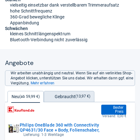
vielseitig einsetzbar dank verstellbarem Trimmeraufsatz
hohe Schnittfrequenz
360-Grad bewegliche Klinge
Appanbindung
Schwächen
kleines Schnittlängenspektrum
Bluetooth-Verbindung nicht zuverlässig
Angebote
Wir arbeiten unabhängig und neutral. Wenn Sie auf ein verlinktes Shop-
Angebot klicken, unterstützen Sie uns dabei. Wir erhalten dann ggf. eine
Vergütung.
Mehr erfahren
Gebraucht
Neu
(13,97 €)
(ab 59,99 €)
59,99 €
Bester
Preis
Versand:
0,00 €
Philips OneBlade 360 with Connectivity
QP4631/30 Face + Body, Folienschaber,
Lieferung: 1-3 Werktage