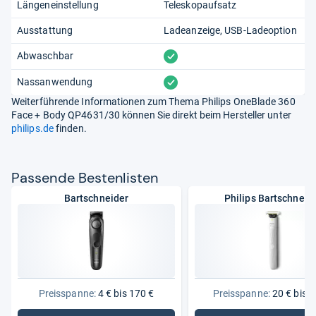
Längeneinstellung
Teleskopaufsatz
Ausstattung
Ladeanzeige
USB-Ladeoption
vorhanden
Abwaschbar
vorhanden
Nassanwendung
Weiterführende Informationen zum Thema Philips OneBlade 360
Face + Body QP4631/30 können Sie direkt beim Hersteller unter
philips.de
finden.
Pas­sende Bes­ten­lis­ten
Bartschneider
Philips Bartschneid
Preisspanne:
4 € bis 170 €
Preisspanne:
20 € bis 1