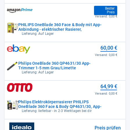
59,99 €
Bester
Preis
Versand:
0,00 €
PHILIPS OneBlade 360 Face & Body mit App-
Anbindung - elektrischer Rasierer,
Lieferung: Auf Lager
60,00 €
Versand:
0,00 €
Philips OneBlade 360 QP4631/30 App-
Trimmer 1-5 mm Grau/Limette
Lieferung: Auf Lager
64,99 €
Versand:
0,00 €
Philips Elektrokörperrasierer PHILIPS
OneBlade 360 Face & Body QP4631/30, App-
Lieferung: lieferbar - in 2-3 Werktagen bei dir
Preis prüfen