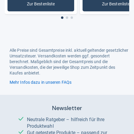
Zur Bestenliste
Zur Bestenliste
: Bartschneider
: Philips 
Alle Preise sind Gesamtpreise inkl. aktuell geltender gesetzlicher
Umsatzsteuer. Versandkosten werden ggf. gesondert
berechnet. Maßgeblich sind der Gesamtpreis und die
Versandkosten, die der jeweilige Shop zum Zeitpunkt des
Kaufes anbietet.
Mehr Infos dazu in unseren FAQs
Newsletter
Neutrale Ratgeber – hilfreich für Ihre
Produktwahl
Gut getestete Produkte – passend zur