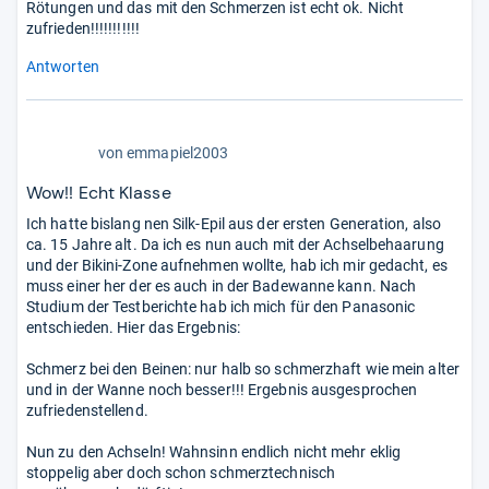
Rötungen und das mit den Schmerzen ist echt ok. Nicht
zufrieden!!!!!!!!!!!
Antworten
5,0
von
emmapiel2003
von
5
Wow!! Echt Klasse
Sternen
Ich hatte bislang nen Silk-Epil aus der ersten Generation, also
ca. 15 Jahre alt. Da ich es nun auch mit der Achselbehaarung
und der Bikini-Zone aufnehmen wollte, hab ich mir gedacht, es
muss einer her der es auch in der Badewanne kann. Nach
Studium der Testberichte hab ich mich für den Panasonic
entschieden. Hier das Ergebnis:
Schmerz bei den Beinen: nur halb so schmerzhaft wie mein alter
und in der Wanne noch besser!!! Ergebnis ausgesprochen
zufriedenstellend.
Nun zu den Achseln! Wahnsinn endlich nicht mehr eklig
stoppelig aber doch schon schmerztechnisch