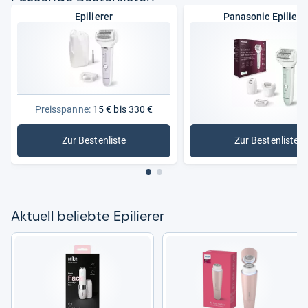
Epilierer
Panasonic Epiliere
Preisspanne:
15 € bis 330 €
Zur Bestenliste
Zur Bestenliste
: Epilierer
: Panasoni
Aktu­ell beliebte Epi­lie­rer