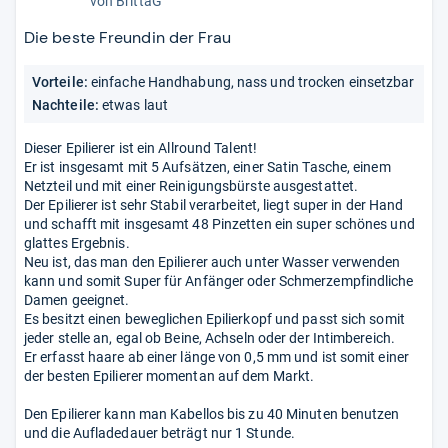
von
BrittaG
von
5
Die beste Freundin der Frau
Sternen
Vorteile:
einfache Handhabung, nass und trocken einsetzbar
Nachteile:
etwas laut
Dieser Epilierer ist ein Allround Talent!
Er ist insgesamt mit 5 Aufsätzen, einer Satin Tasche, einem
Netzteil und mit einer Reinigungsbürste ausgestattet.
Der Epilierer ist sehr Stabil verarbeitet, liegt super in der Hand
und schafft mit insgesamt 48 Pinzetten ein super schönes und
glattes Ergebnis.
Neu ist, das man den Epilierer auch unter Wasser verwenden
kann und somit Super für Anfänger oder Schmerzempfindliche
Damen geeignet.
Es besitzt einen beweglichen Epilierkopf und passt sich somit
jeder stelle an, egal ob Beine, Achseln oder der Intimbereich.
Er erfasst haare ab einer länge von 0,5 mm und ist somit einer
der besten Epilierer momentan auf dem Markt.
Den Epilierer kann man Kabellos bis zu 40 Minuten benutzen
und die Aufladedauer beträgt nur 1 Stunde.