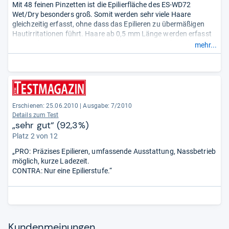
Mit 48 feinen Pinzetten ist die Epilierfläche des ES-WD72
Wet/Dry besonders groß. Somit werden sehr viele Haare
gleichzeitig erfasst, ohne dass das Epilieren zu übermäßigen
Hautirritationen führt. Haare ab 0,5 mm Länge werden erfasst
und entfernt. Für den Einsatz auf besonders empfindlicher Haut
mehr...
kann der Panasonic auch mit Schaum betrieben werden. Dank
der vielen nützlichen Aufsätze ist der ES-WD72 sehr vielseitig.
Zudem ist die Akkulaufzeit vergleichsweise
lang.
- Zusammengefasst durch unsere Redaktion.
Erschienen: 25.06.2010
|
Ausgabe: 7/2010
Details zum Test
„sehr gut“ (92,3%)
Platz 2 von 12
„PRO: Präzises Epilieren, umfassende Ausstattung, Nassbetrieb
möglich, kurze Ladezeit.
CONTRA: Nur eine Epilierstufe.“
Kun­den­mei­nun­gen