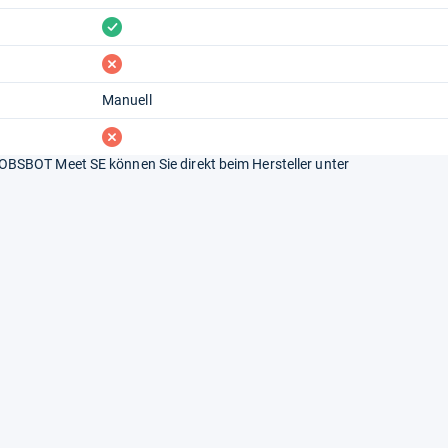
vorhanden
fehlt
Manuell
fehlt
BSBOT Meet SE können Sie direkt beim Hersteller unter