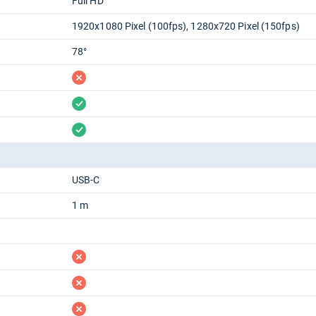
Full HD
1920x1080 Pixel (100fps), 1280x720 Pixel (150fps)
78°
fehlt
vorhanden
vorhanden
USB-C
1 m
fehlt
fehlt
fehlt