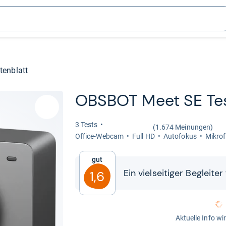
tenblatt
OBSBOT Meet SE Te
3 Tests
(1.674 Meinungen)
Office-​Web­cam
Full HD
Auto­fo­kus
Mikro­
Gut
Ein viel­sei­ti­ger Beglei­te
1,6
Aktuelle Info wi