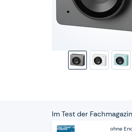
Im Test der Fach­ma­ga­zi
ohne En