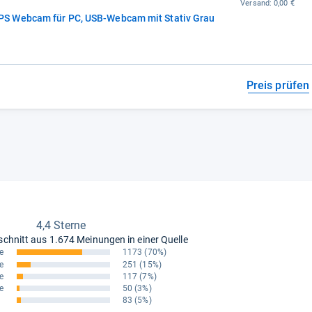
Versand:
0,00 €
S Webcam für PC, USB-Webcam mit Stativ Grau
Preis prüfen
4,4 Sterne
schnitt aus
1.674 Meinungen in einer Quelle
e
1173
(70%)
e
251
(15%)
e
117
(7%)
e
50
(3%)
83
(5%)