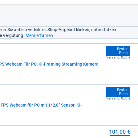
nn Sie auf ein verlinktes Shop-Angebot klicken, unterstützen
ine Vergütung.
Mehr erfahren
99,00 €
Bester
Preis
Versand:
0,00 €
S Webcam Für PC, KI-Framing Streaming Kamera
99,00 €
Bester
Preis
Versand:
0,00 €
S Webcam für PC mit 1/2,8" Sensor, KI-
101,00 €