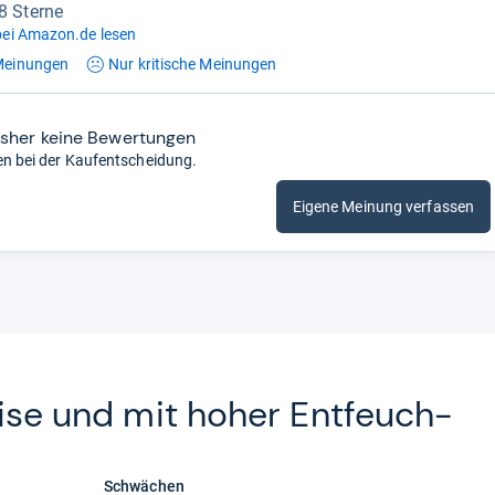
,8 Sterne
ei Amazon.de lesen
einungen
Nur kritische
Meinungen
isher keine Bewertungen
en bei der Kaufentscheidung.
Eigene Meinung verfassen
eise und mit hoher Ent­feuch­
Schwächen