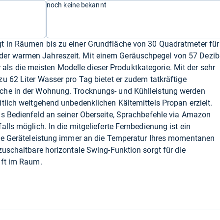
noch keine bekannt
t in Räumen bis zu einer Grundfläche von 30 Quadratmeter für
er warmen Jahreszeit. Mit einem Geräuschpegel von 57 Dezib
ser als die meisten Modelle dieser Produktkategorie. Mit der sehr
u 62 Liter Wasser pro Tag bietet er zudem tatkräftige
che in der Wohnung. Trocknungs- und Kühlleistung werden
tlich weitgehend unbedenklichen Kältemittels Propan erzielt.
as Bedienfeld an seiner Oberseite, Sprachbefehle via Amazon
lls möglich. In die mitgelieferte Fernbedienung ist ein
die Geräteleistung immer an die Temperatur Ihres momentanen
zuschaltbare horizontale Swing-Funktion sorgt für die
uft im Raum.