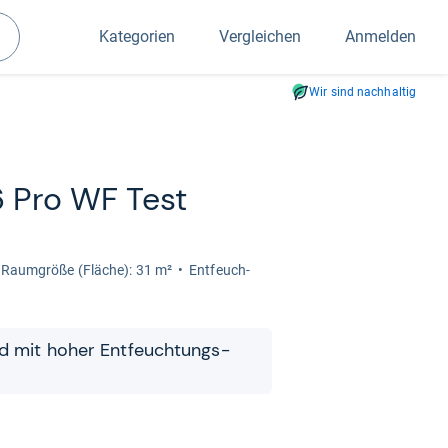
Kategorien
Vergleichen
Anmelden
Suchen
Wir sind nachhaltig
6 Pro WF Test
Raum­größe (Flä­che): 31 m²
Ent­feuch­
nd mit hoher Ent­feuch­tungs­