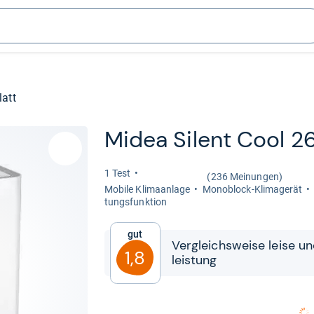
latt
Midea Silent Cool 2
1 Test
(236 Meinungen)
Mobile Kli­ma­an­lage
Mono­block-​Kli­ma­ge­rät
tungs­funk­tion
Gut
Ver­gleichs­weise leise u
1,8
leis­tung