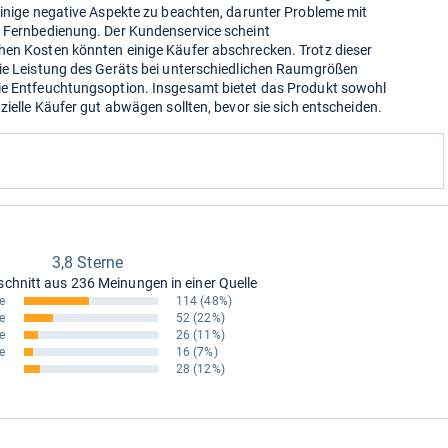
einige negative Aspekte zu beachten, darunter Probleme mit
r Fernbedienung. Der Kundenservice scheint
hen Kosten könnten einige Käufer abschrecken. Trotz dieser
die Leistung des Geräts bei unterschiedlichen Raumgrößen
ie Entfeuchtungsoption. Insgesamt bietet das Produkt sowohl
zielle Käufer gut abwägen sollten, bevor sie sich entscheiden.
3,8 Sterne
schnitt aus
236 Meinungen in einer Quelle
e
114
(48%)
e
52
(22%)
e
26
(11%)
e
16
(7%)
28
(12%)