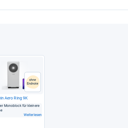
ohne
Endnote
ein Aero Ring 9K
ler Mono­block für klei­nere
me
Weiterlesen