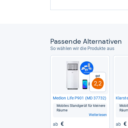
Pas­sende Alter­na­ti­ven
So wählen wir die Produkte aus
Gut
2,2
Medion Life P901 (MD 37732)
Klar­st
Mobi­les Stand­ge­rät für klei­nere
Mobi­
Räume
Räu
Weiterlesen
€
€