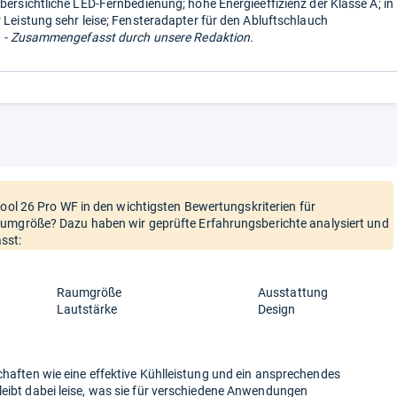
übersichtliche LED-Fernbedienung; hohe Energieeffizienz der Klasse A; in
r Leistung sehr leise; Fensteradapter für den Abluftschlauch
.
- Zusammengefasst durch unsere Redaktion.
Cool 26 Pro WF in den wichtigsten Bewertungskriterien für
aumgröße? Dazu haben wir geprüfte Erfahrungsberichte analysiert und
sst:
Raumgröße
Ausstattung
Lautstärke
Design
schaften wie eine effektive Kühlleistung und ein ansprechendes
leibt dabei leise, was sie für verschiedene Anwendungen