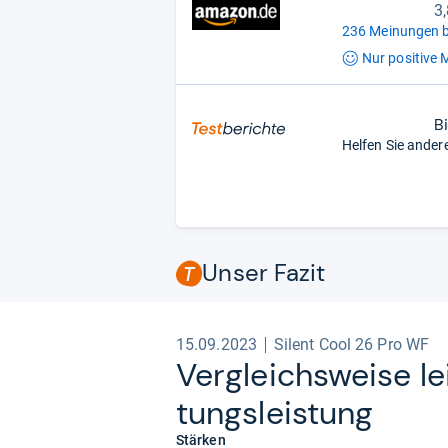
3
236 Meinungen b
Nur positive
M
B
Helfen Sie ander
Unser Fazit
15.09.2023
Silent Cool 26 Pro WF
Ver­gleichs­weise l
tungs­leis­tung
Stärken