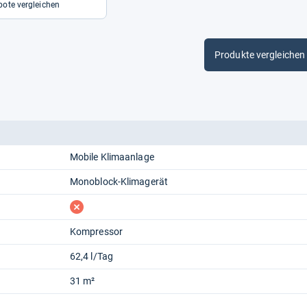
ote vergleichen
Produkte vergleichen
Mobile Klimaanlage
Monoblock-Klimagerät
fehlt
Kompressor
62,4 l/Tag
31 m²