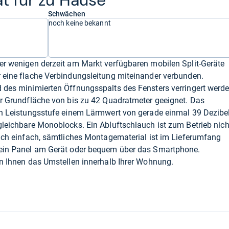
ät für zu Hause
Schwächen
noch keine bekannt
der wenigen derzeit am Markt verfügbaren mobilen Split-Geräte
r eine flache Verbindungsleitung miteinander verbunden.
d des minimierten Öffnungsspalts des Fensters verringert werd
ner Grundfläche von bis zu 42 Quadratmeter geeignet. Das
ten Leistungsstufe einem Lärmwert von gerade einmal 39 Dezibe
rgleichbare Monoblocks. Ein Abluftschlauch ist zum Betrieb nich
 sich einfach, sämtliches Montagematerial ist im Lieferumfang
r ein Panel am Gerät oder bequem über das Smartphone.
ern Ihnen das Umstellen innerhalb Ihrer Wohnung.