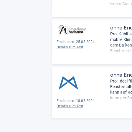
einem Ausre
- Zusammen
ohne En
Pro: Kühlt s
mobile Klim
Erschienen: 25.08.2024
dem Balkon 
Details zum Test
Fensterbret
mit Fernbed
Contra: Kei
ohne En
Pro: Ideal f
Fensterhalt
kann auf Ro
kann per Sp
Erschienen: 18.08.2024
Contra: Rel
Details zum Test
Redaktion.