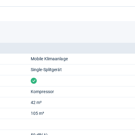
Mobile Klimaanlage
Single-Splitgerät
vorhanden
Kompressor
42 m²
105 m³