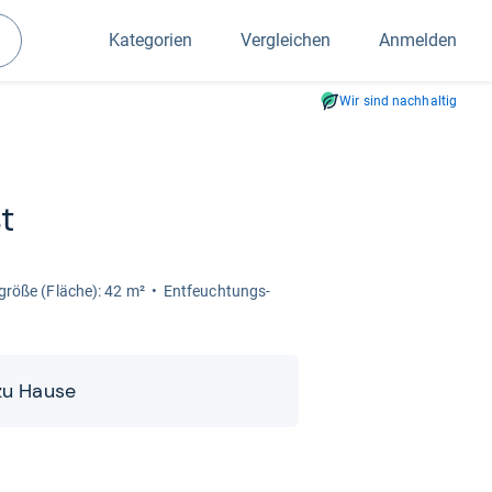
Kategorien
Vergleichen
Anmelden
Suchen
Wir sind nachhaltig
t
röße (Flä­che): 42 m²
Ent­feuch­tungs­
 zu Hause