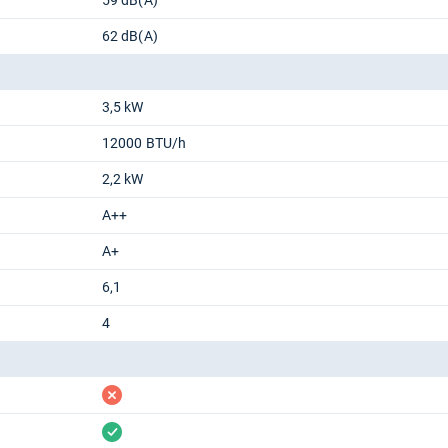
59 dB(A)
62 dB(A)
3,5 kW
12000 BTU/h
2,2 kW
A++
A+
6,1
4
fehlt
vorhanden