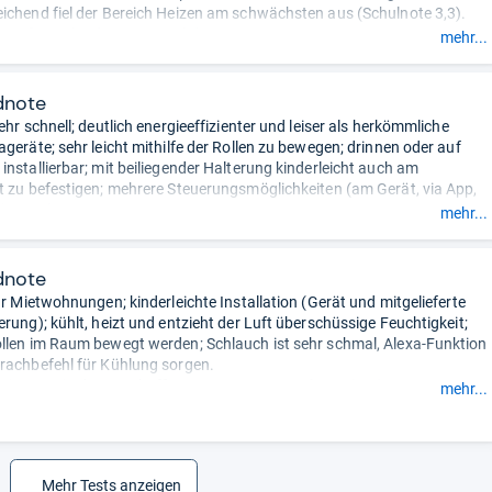
ichend fiel der Bereich Heizen am schwächsten aus (Schulnote 3,3).
gefasst durch unsere Redaktion.
mehr...
dnote
ehr schnell; deutlich energieeffizienter und leiser als herkömmliche
ageräte; sehr leicht mithilfe der Rollen zu bewegen; drinnen oder auf
installierbar; mit beiliegender Halterung kinderleicht auch am
t zu befestigen; mehrere Steuerungsmöglichkeiten (am Gerät, via App,
ienung).
mehr...
n Leichtgewicht.
- Zusammengefasst durch unsere Redaktion.
dnote
ür Mietwohnungen; kinderleichte Installation (Gerät und mitgelieferte
erung); kühlt, heizt und entzieht der Luft überschüssige Feuchtigkeit;
llen im Raum bewegt werden; Schlauch ist sehr schmal, Alexa-Funktion
rachbefehl für Kühlung sorgen.
ativ teuer in der Anschaffung.
- Zusammengefasst durch unsere
mehr...
Mehr Tests anzeigen