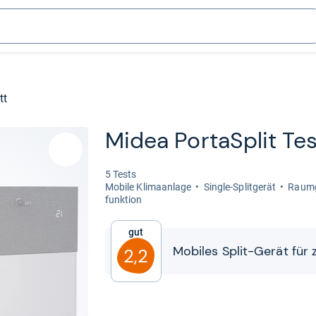
tt
Midea Por­taSp­lit Tes
5 Tests
Mobile Kli­ma­an­lage
Sin­gle-​Split­ge­rät
Raum­g
funk­tion
Gut
Mobi­les Split-​​Gerät für
2,2