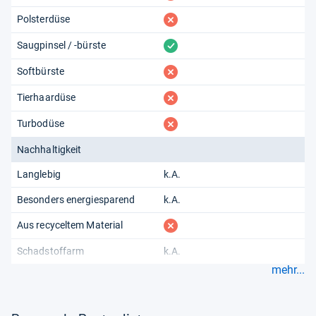
fehlt
Polsterdüse
vorhanden
Saugpinsel / -bürste
fehlt
Softbürste
fehlt
Tierhaardüse
fehlt
Turbodüse
Nachhaltigkeit
Langlebig
k.A.
Besonders energiesparend
k.A.
fehlt
Aus recyceltem Material
Schadstoffarm
k.A.
mehr...