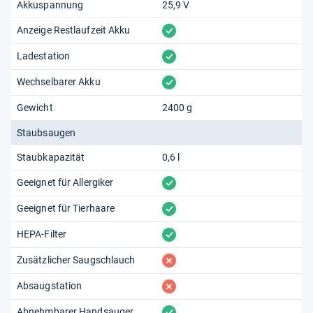
Akkuspannung
25,9 V
vorhanden
Anzeige Restlaufzeit Akku
vorhanden
Ladestation
vorhanden
Wechselbarer Akku
Gewicht
2400 g
Staubsaugen
Staubkapazität
0,6 l
vorhanden
Geeignet für Allergiker
vorhanden
Geeignet für Tierhaare
vorhanden
HEPA-Filter
fehlt
Zusätzlicher Saugschlauch
fehlt
Absaugstation
vorhanden
Abnehmbarer Handsauger