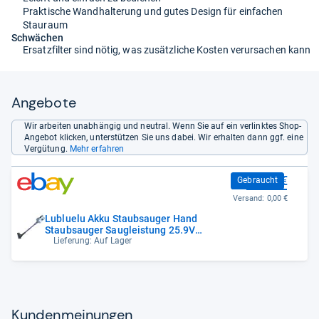
Praktische Wandhalterung und gutes Design für einfachen
Stauraum
Schwächen
Ersatzfilter sind nötig, was zusätzliche Kosten verursachen kann
Angebote
Wir arbeiten unabhängig und neutral. Wenn Sie auf ein verlinktes Shop-
Angebot klicken, unterstützen Sie uns dabei. Wir erhalten dann ggf. eine
Vergütung.
Mehr erfahren
43,95 €
Gebraucht
Versand:
0,00 €
Lubluelu Akku Staubsauger Hand
Staubsauger Saugleistung 25.9V
Stickvacuum
Lieferung: Auf Lager
Kun­den­mei­nun­gen