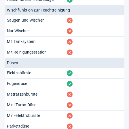
Wischfunktion zur Feuchtreinigung
fehlt
Saugen und Wischen
fehlt
Nur Wischen
fehlt
Mit Tanksystem
fehlt
Mit Reinigungsstation
Düsen
vorhanden
Elektrobürste
vorhanden
Fugendüse
fehlt
Matratzenbürste
fehlt
Mini-Turbo-Düse
fehlt
Mini-Elektrobürste
fehlt
Parkettdüse