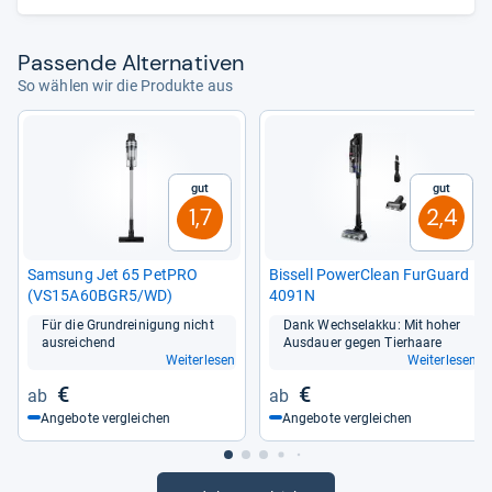
Pas­sende Alter­na­ti­ven
So wählen wir die Produkte aus
Gut
Gut
1,7
2,4
Sam­sung Jet 65 Pet­PRO
Bis­sell Power­Clean Fur­Guard
(VS15A60BGR5/WD)
4091N
Für die Grund­rei­ni­gung nicht
Dank Wech­se­lakku: Mit hoher
aus­rei­chend
Aus­dauer gegen Tier­haare
Weiterlesen
Weiterlesen
€
€
Angebote vergleichen
Angebote vergleichen