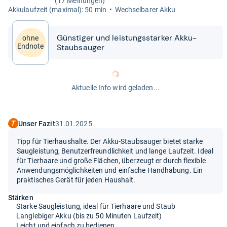
(17 Meinungen)
Akku­lauf­zeit (maxi­mal): 50 min
Wech­sel­ba­rer Akku
Güns­ti­ger und leis­tungs­star­ker Akku-​​
ohne
Staub­sau­ger
Endnote
Aktuelle Info wird geladen...
Unser Fazit
31.01.2025
Tipp für Tierhaushalte. Der Akku-Staubsauger bietet starke
Saugleistung, Benutzerfreundlichkeit und lange Laufzeit. Ideal
für Tierhaare und große Flächen, überzeugt er durch flexible
Anwendungsmöglichkeiten und einfache Handhabung. Ein
praktisches Gerät für jeden Haushalt.
Stärken
Starke Saugleistung, ideal für Tierhaare und Staub
Langlebiger Akku (bis zu 50 Minuten Laufzeit)
Leicht und einfach zu bedienen