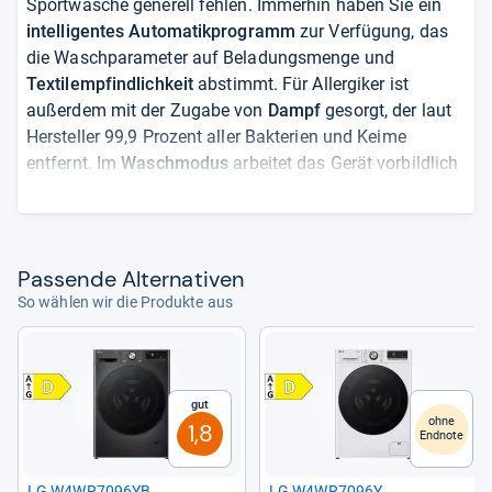
Sportwäsche generell fehlen. Immerhin haben Sie ein
intelligentes Automatikprogramm
zur Verfügung, das
die Waschparameter auf Beladungsmenge und
Textilempfindlichkeit
abstimmt. Für Allergiker ist
außerdem mit der Zugabe von
Dampf
gesorgt, der laut
Hersteller 99,9 Prozent aller Bakterien und Keime
entfernt. Im
Waschmodus
arbeitet das Gerät vorbildlich
sparsam
, im Kombimodus verschlechtert sich das wie
bei den meisten Kollegen. Positiv: Bis zu 4 kg Beladung
können Sie in nur
3 Stunden
gereinigt und getrocknet
aus der Maschine nehmen, wenn Sie die „
Turbo-Wash
“
Pas­sende Alter­na­ti­ven
Option mit multibeweglichen Düsen nutzen. Eine
So wählen wir die Produkte aus
richtige WLAN-Anbindung gibt es nicht, Sie können
lediglich eine
Fehlerdiagnose
per App durchführen.
von
Marguerita Fuller
Gut
ohne
1,8
Endnote
LG W4WR7096YB
LG W4WR7096Y