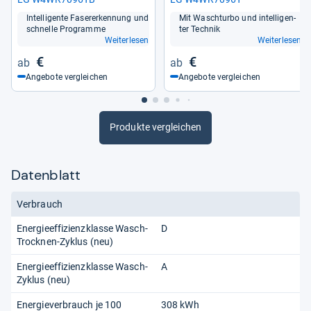
Intel­li­gente Fase­rer­ken­nung und
Mit Wasch­turbo und intel­li­gen­
schnelle Pro­gramme
ter Tech­nik
Weiterlesen
Weiterlesen
€
€
Angebote vergleichen
Angebote vergleichen
Produkte vergleichen
Datenblatt
Verbrauch
Energieeffizienzklasse Wasch-
D
Trocknen-Zyklus (neu)
Energieeffizienzklasse Wasch-
A
Zyklus (neu)
Energieverbrauch je 100
308 kWh