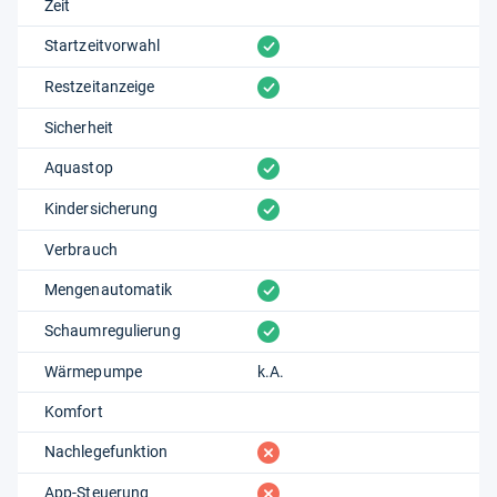
Zeit
vorhanden
Startzeitvorwahl
vorhanden
Restzeitanzeige
Sicherheit
vorhanden
Aquastop
vorhanden
Kindersicherung
Verbrauch
vorhanden
Mengenautomatik
vorhanden
Schaumregulierung
Wärmepumpe
k.A.
Komfort
fehlt
Nachlegefunktion
fehlt
App-Steuerung