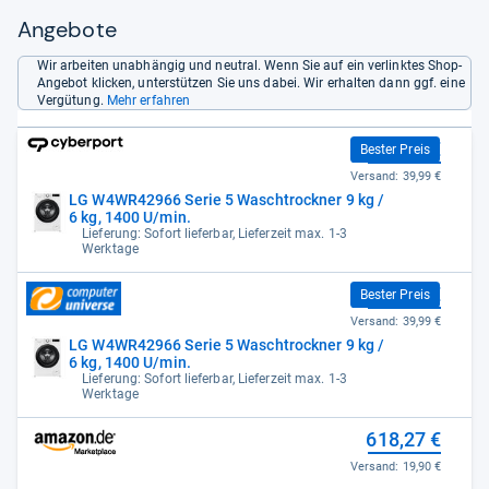
Angebote
Wir arbeiten unabhängig und neutral. Wenn Sie auf ein verlinktes Shop-
Angebot klicken, unterstützen Sie uns dabei. Wir erhalten dann ggf. eine
Vergütung.
Mehr erfahren
578,28 €
Bester Preis
Versand:
39,99 €
LG W4WR42966 Serie 5 Waschtrockner 9 kg /
6 kg, 1400 U/min.
Lieferung: Sofort lieferbar, Lieferzeit max. 1-3
Werktage
578,28 €
Bester Preis
Versand:
39,99 €
LG W4WR42966 Serie 5 Waschtrockner 9 kg /
6 kg, 1400 U/min.
Lieferung: Sofort lieferbar, Lieferzeit max. 1-3
Werktage
618,27 €
Versand:
19,90 €