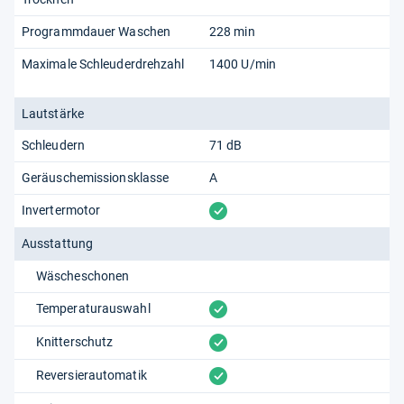
Programmdauer Waschen
228 min
Maximale Schleuderdrehzahl
1400 U/min
Lautstärke
Schleudern
71 dB
Geräuschemissionsklasse
A
vorhanden
Invertermotor
Ausstattung
Wäscheschonen
vorhanden
Temperaturauswahl
vorhanden
Knitterschutz
vorhanden
Reversierautomatik