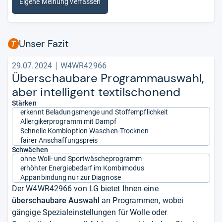
Eigene Meinung verfassen
Unser Fazit
29.07.2024
W4WR42966
Über­schau­bare Pro­gram­m­aus­wahl,
aber intel­li­gent tex­til­scho­nend
Stärken
erkennt Beladungsmenge und Stoffempflichkeit
Allergikerprogramm mit Dampf
Schnelle Kombioption Waschen-Trocknen
fairer Anschaffungspreis
Schwächen
ohne Woll- und Sportwäscheprogramm
erhöhter Energiebedarf im Kombimodus
Appanbindung nur zur Diagnose
Der W4WR42966 von LG bietet Ihnen eine
überschaubare Auswahl
an Programmen, wobei
gängige Spezialeinstellungen für Wolle oder