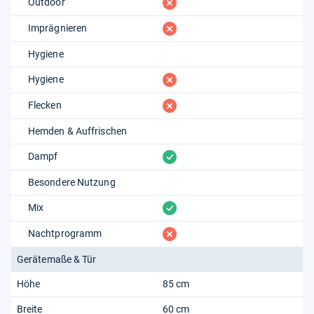
fehlt
Outdoor
fehlt
Imprägnieren
Hygiene
fehlt
Hygiene
fehlt
Flecken
Hemden & Auffrischen
vorhanden
Dampf
Besondere Nutzung
vorhanden
Mix
fehlt
Nachtprogramm
Gerätemaße & Tür
Höhe
85 cm
Breite
60 cm