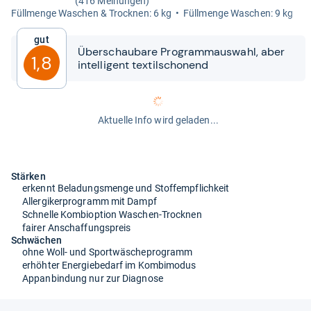
(416 Meinungen)
Füll­menge Waschen & Trock­nen: 6 kg
Füll­menge Waschen: 9 kg
Gut
Über­schau­bare Pro­gram­m­aus­wahl, aber
1,8
intel­li­gent tex­til­scho­nend
Aktuelle Info wird geladen...
Stärken
erkennt Beladungsmenge und Stoffempflichkeit
Allergikerprogramm mit Dampf
Schnelle Kombioption Waschen-Trocknen
fairer Anschaffungspreis
Schwächen
ohne Woll- und Sportwäscheprogramm
erhöhter Energiebedarf im Kombimodus
Appanbindung nur zur Diagnose