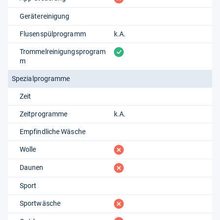
Gerätereinigung
Flusenspülprogramm
k.A.
vorhanden
Trommelreinigungsprogram
m
Spezialprogramme
Zeit
Zeitprogramme
k.A.
Empfindliche Wäsche
fehlt
Wolle
fehlt
Daunen
Sport
fehlt
Sportwäsche